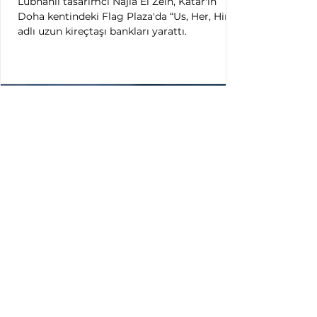
Lübnanlı tasarımcı Najla El Zein, Katar'ın
Doha kentindeki Flag Plaza'da “Us, Her, Him”
adlı uzun kireçtaşı bankları yarattı.
Lachlan Turczan | Su & Işık
Sanatçısı