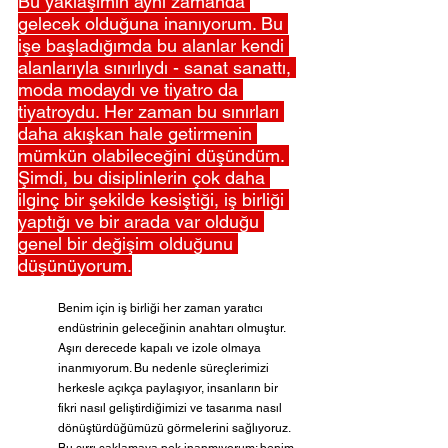
Bu yaklaşımın aynı zamanda 
gelecek olduğuna inanıyorum. Bu 
işe başladığımda bu alanlar kendi 
alanlarıyla sınırlıydı - sanat sanattı, 
moda modaydı ve tiyatro da 
tiyatroydu. Her zaman bu sınırları 
daha akışkan hale getirmenin 
mümkün olabileceğini düşündüm. 
Şimdi, bu disiplinlerin çok daha 
ilginç bir şekilde kesiştiği, iş birliği 
yaptığı ve bir arada var olduğu 
genel bir değişim olduğunu 
düşünüyorum.
Benim için iş birliği her zaman yaratıcı 
endüstrinin geleceğinin anahtarı olmuştur. 
Aşırı derecede kapalı ve izole olmaya 
inanmıyorum. Bu nedenle süreçlerimizi 
herkesle açıkça paylaşıyor, insanların bir 
fikri nasıl geliştirdiğimizi ve tasarıma nasıl 
dönüştürdüğümüzü görmelerini sağlıyoruz. 
Bu sırrı saklamaya pek inanmıyorum; benim 