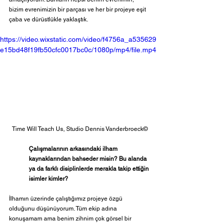
bizim evrenimizin bir parçası ve her bir projeye eşit 
çaba ve dürüstlükle yaklaştık.
https://video.wixstatic.com/video/f4756a_a535629
e15bd48f19fb50cfc0017bc0c/1080p/mp4/file.mp4
Time Will Teach Us, Studio Dennis Vanderbroeck©
Çalışmalarının arkasındaki ilham 
kaynaklarından bahseder misin?
Bu alanda 
ya da farklı disiplinlerde merakla takip ettiğin 
isimler kimler?
İlhamın üzerinde çalıştığımız projeye özgü 
olduğunu düşünüyorum. Tüm ekip adına 
konuşamam ama benim zihnim çok görsel bir 