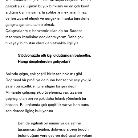
ve numunelerle çevrili olarak hayal ediyorlar. Ancak 
gerçek şu ki, işimin büyük bir kısmı ve en çok keyif 
aldığım kısmı insanlarla sohbet etmek, inanılmaz 
yerleri ziyaret etmek ve gerçekten harika bireylerle 
çalışma şansına sahip olmak.
Çalışmalarımızı benzersiz kılan da bu. Sadece 
tasarımın kendisine odaklanmıyoruz. Daha çok 
hikayeyi bir bütün olarak anlatmakla ilgiliyiz.
Stüdyonuzda altı kişi olduğundan bahsettin.
Hangi disiplinlerden geliyorlar?
Aslında çılgın, çok çeşitli bir insan havuzu gibi. 
Doğrusal bir profil ya da buna benzer bir şey yok, ki 
zaten bu özellikle ilgilendiğim bir şey değil. 
Mimaride çalışmış ekip üyelerimiz var, tasarım 
geçmişi olan biri ve çok daha teknik yönelimli bir 
başkası. Bu anlamda çok çeşitlilik var ve ben bunu 
son derece ilginç buluyorum.
Ben de eğitimli bir mimar ya da sahne 
tasarımcısı değilim, dolayısıyla beni bugün 
bulunduğum yere getiren doğrusal bir yolum 