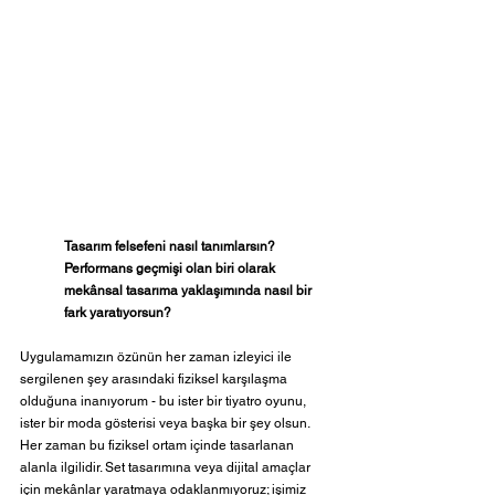
Tasarım felsefeni nasıl tanımlarsın?
Performans geçmişi olan biri olarak 
mekânsal tasarıma yaklaşımında nasıl bir 
fark yaratıyorsun?
Uygulamamızın özünün her zaman izleyici ile 
sergilenen şey arasındaki fiziksel karşılaşma 
olduğuna inanıyorum - bu ister bir tiyatro oyunu, 
ister bir moda gösterisi veya başka bir şey olsun. 
Her zaman bu fiziksel ortam içinde tasarlanan 
alanla ilgilidir. Set tasarımına veya dijital amaçlar 
için mekânlar yaratmaya odaklanmıyoruz; işimiz 