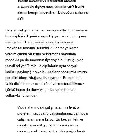
Sahne tasarımı ve mekânsal tasarım 
arasındaki ilişkiyi nasıl tanımlarsın?
Bu iki 
alanın kesişiminde ilham bulduğun anlar var 
mı?
Benim pratiğim tamamen kesişimlerle ilgili. Sadece 
bir disiplinin diğeriyle kesiştiği yerde var olduğuna 
inanıyorum. Uzun zaman önce bir noktada 
“mekânsal tasarım” terimini kullanmaya karar 
verdim çünkü bu terim performans sanatının 
modayla ya da modanın tiyatroyla buluştuğu yeri 
temsil ediyor. Tüm bu disiplinlerin aynı sosyal 
kodları paylaştığına ve bu kodların tasarımlarımızın 
temelini oluşturduğuna inanıyorum. Bu nedenle 
farklı disiplinler arasında faaliyet gösterebiliyoruz; 
çünkü hepsi de dünyayı algılamanın benzer 
yollarıyla ilgileniyor.
Moda alanındaki çalışmalarımız tiyatro 
projelerimizi, tiyatro çalışmalarımız da moda 
çalışmalarımızı etkiliyor. Bu kesişimleri ve 
disiplinlerarasılığı, hem projelerimizde 
dışsal olarak hem de ilham kaynağı olarak 