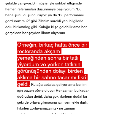
şekilde çalışıyor. Bir müşteriyle sohbet ettiğimde 
hemen referansları düşünmeye başlıyorum: “Bu 
bana şunu düşündürüyor” ya da “Bu performansı 
gördünüz mü?” gibi. Zihnim sürekli yeni bilgilerle 
dolu bir katalog gibi. Kulağa klişe gelebilir ama ben 
gerçekten her şeyden ilham alıyorum.
Örneğin, birkaç hafta önce bir 
restoranda akşam 
yemeğinden sonra bir tatlı 
yiyordum ve yerken tatlının 
görünüşünden dolayı birden 
aklıma bir sahne tasarımı fikri 
geldi.
Kulağa aptalca geliyor ama benim 
için bazen böyle oluyor. Her zaman bu kadar 
doğrudan değil, daha çok fikirlerin doğal bir 
şekilde ortaya çıkmasına izin vermekle ilgili. 
Fikirleri zorlayamazsınız - ne zaman 
gelirlerse o zaman gelirler. Ekibimle ve 
birlikte çalıştığım insanlarla kapsamlı 
tartışmalar yaparak birlikte iyi fikirler 
buluyoruz.