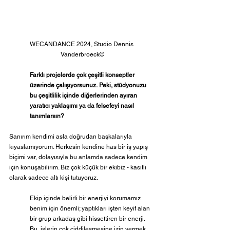
WECANDANCE 2024, Studio Dennis 
Vanderbroeck©
Farklı projelerde çok çeşitli konseptler 
üzerinde çalışıyorsunuz.
Peki, stüdyonuzu 
bu çeşitlilik içinde diğerlerinden ayıran 
yaratıcı yaklaşımı ya da felsefeyi nasıl 
tanımlarsın?
Sanırım kendimi asla doğrudan başkalarıyla 
kıyaslamıyorum. Herkesin kendine has bir iş yapış 
biçimi var, dolayısıyla bu anlamda sadece kendim 
için konuşabilirim. Biz çok küçük bir ekibiz - kasıtlı 
olarak sadece altı kişi tutuyoruz. 
Ekip içinde belirli bir enerjiyi korumamız 
benim için önemli; yaptıkları işten keyif alan 
bir grup arkadaş gibi hissettiren bir enerji. 
Bu, işlerin çok ciddileşmesine izin vermek 