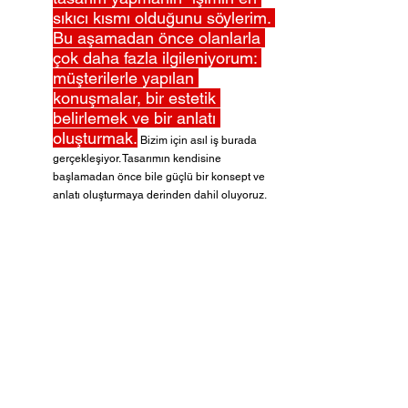
sıkıcı kısmı olduğunu söylerim. 
Bu aşamadan önce olanlarla 
çok daha fazla ilgileniyorum: 
müşterilerle yapılan 
konuşmalar, bir estetik 
belirlemek ve bir anlatı 
oluşturmak.
 Bizim için asıl iş burada 
gerçekleşiyor. Tasarımın kendisine 
başlamadan önce bile güçlü bir konsept ve 
anlatı oluşturmaya derinden dahil oluyoruz.