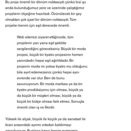
Bu proje önemli bir dönüm noktasıydı çünkü bizi şu 
anda bulunduğumuz yere ve üzerinde çalıştığımız 
projelerin ölçeğine hazırladı. Övünülecek bir şey 
olmaktan çok içsel bir dönüm noktasıydı. Tüm 
projeler benim için eşit derecede önemli.
Web sitemizi ziyaret ettiğinizde, tüm 
projelerin yan yana eşit şekilde 
sergilendiğini göreceksiniz. Büyük bir moda 
projesi, küçük bir tiyatro projesinin hemen 
yanındadır; hepsi eşit ağırlıktadır. Bir 
projenin moda mı yoksa tiyatro mu olduğunu 
bile ayırt edemezsiniz çünkü hepsi aynı 
evrende var olur. Ben de bunu 
savunuyorum. Bir moda markası ya da bir 
tiyatro prodüksiyonu için olması, büyük ya 
da küçük bir müşteri olması, büyük ya da 
küçük bir bütçe olması fark etmez. Sonuçta 
önemli olan iş ve fikirdir.
Yüksek ile alçak, büyük ile küçük ya da sanatsal ile 
ticari arasındaki ayrımı ortadan kaldırmayı 
amaçlıyorum. Bunların hepsi benim evrenimin, 