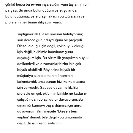
çünkü hepsi bu evreni inşa ettiğim yapı taşlarının bir 
parçası. Şu anda bulunduğum yere, şu anda 
bulunduğumuz yere ulaşmak için bu tuğlaların ve 
projelerin her birine ihtiyacım vardı.
Yaptığımız ilk Diesel şovunu hatırlıyorum; 
son derece gurur duyduğum bir projeydi. 
Diesel olduğu için değil, çok büyük olduğu 
için değil, ekibimle inanılmaz gurur 
duyduğum için. Bu bizim ilk gerçekten büyük 
defilemizdi ve o zamanlar bizim için çok 
büyük olabilirdi. Böylesine büyük bir 
müşteriye sahip olmanın öneminin 
farkındaydık ama bunun bizi korkutmasına 
izin vermedik. Sadece devam ettik. Bu 
projeyle en çok ekibimin birlikte ne kadar iyi 
çalıştığından dolayı gurur duyuyorum. Bu 
dinamiği kurmayı başardığımız için gurur 
duyuyorum. Yani mesele “Diesel'i ben 
yaptım” demek bile değil - bu umurumda 
değil. Bu işin kendisiyle ilgili.