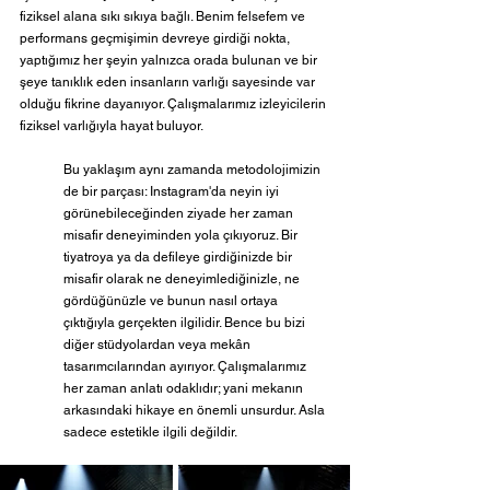
fiziksel alana sıkı sıkıya bağlı. Benim felsefem ve 
performans geçmişimin devreye girdiği nokta, 
yaptığımız her şeyin yalnızca orada bulunan ve bir 
şeye tanıklık eden insanların varlığı sayesinde var 
olduğu fikrine dayanıyor. Çalışmalarımız izleyicilerin 
fiziksel varlığıyla hayat buluyor.
Bu yaklaşım aynı zamanda metodolojimizin 
de bir parçası: Instagram'da neyin iyi 
görünebileceğinden ziyade her zaman 
misafir deneyiminden yola çıkıyoruz. Bir 
tiyatroya ya da defileye girdiğinizde bir 
misafir olarak ne deneyimlediğinizle, ne 
gördüğünüzle ve bunun nasıl ortaya 
çıktığıyla gerçekten ilgilidir. Bence bu bizi 
diğer stüdyolardan veya mekân 
tasarımcılarından ayırıyor. Çalışmalarımız 
her zaman anlatı odaklıdır; yani mekanın 
arkasındaki hikaye en önemli unsurdur. Asla 
sadece estetikle ilgili değildir.