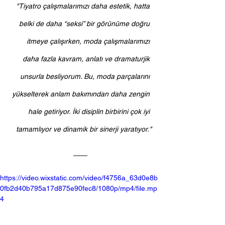
"Tiyatro çalışmalarımızı daha estetik, hatta 
belki de daha “seksi” bir görünüme doğru 
itmeye çalışırken, moda çalışmalarımızı 
daha fazla kavram, anlatı ve dramaturjik 
unsurla besliyorum. Bu, moda parçalarını 
yükselterek anlam bakımından daha zengin 
hale getiriyor. İki disiplin birbirini çok iyi 
tamamlıyor ve dinamik bir sinerji yaratıyor."
https://video.wixstatic.com/video/f4756a_63d0e8b
0fb2d40b795a17d875e90fec8/1080p/mp4/file.mp
4