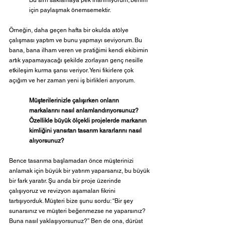
için paylaşmak önemsemektir.
Örneğin, daha geçen hafta bir okulda atölye 
çalışması yaptım ve bunu yapmayı seviyorum. Bu 
bana, bana ilham veren ve pratiğimi kendi ekibimin 
artık yapamayacağı şekilde zorlayan genç nesille 
etkileşim kurma şansı veriyor. Yeni fikirlere çok 
açığım ve her zaman yeni iş birlikleri arıyorum.
Müşterilerinizle çalışırken onların 
markalarını nasıl anlamlandırıyorsunuz?
Özellikle büyük ölçekli projelerde markanın 
kimliğini yansıtan tasarım kararlarını nasıl 
alıyorsunuz?
Bence tasarıma başlamadan önce müşterinizi 
anlamak için büyük bir yatırım yaparsanız, bu büyük 
bir fark yaratır. Şu anda bir proje üzerinde 
çalışıyoruz ve revizyon aşamaları fikrini 
tartışıyorduk. Müşteri bize şunu sordu: “Bir şey 
sunarsınız ve müşteri beğenmezse ne yaparsınız? 
Buna nasıl yaklaşıyorsunuz?” Ben de ona, dürüst 