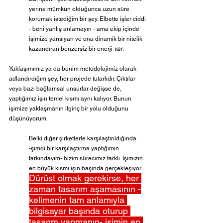
yerine mümkün olduğunca uzun süre 
korumak istediğim bir şey. Elbette işler ciddi 
- beni yanlış anlamayın - ama ekip içinde 
işimize yansıyan ve ona dinamik bir nitelik 
kazandıran benzersiz bir enerji 
var
.
Yaklaşımımız ya da benim metodolojimiz olarak 
adlandırdığım şey, her projede tutarlıdır. Çıktılar 
veya bazı bağlamsal unsurlar değişse de, 
yaptığımız işin temel kısmı aynı kalıyor. Bunun 
işimize yaklaşmanın ilginç bir yolu olduğunu 
düşünüyorum.
Belki diğer şirketlerle karşılaştırıldığında 
-şimdi bir karşılaştırma yaptığımın 
farkındayım- bizim sürecimiz farklı. İşimizin 
en büyük kısmı işin başında gerçekleşiyor. 
Dürüst olmak gerekirse, her 
zaman tasarım aşamasının -
kelimenin tam anlamıyla 
bilgisayar başında oturup 
tasarım yapmanın- işimin en 