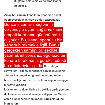
Müşteriyi anlarsınız ve ne aradıklarını 
anlarsınız.
Amaç her zaman, kendilerini yaparken hayal 
edemeyecekleri bir şeyle onları şaşırtmaktır. 
Bence insanlar müşterinin 
vizyonuyla uyum sağlamak için 
empati kurmanın gücünü hafife 
alıyorlar. Bu, kendi egonuzu bir 
kenara bırakmakla ilgili. Bunu 
gerçekten samimi bir şekilde 
yapmak istiyorsanız, egonuzu bir 
kenara bırakmanız gerekir, çünkü 
bu müşteriyle ilgilidir.
Bu zorluğu 
seviyorum - egomu bir kenara bırakıp müşterinin 
zihniyetine gerçekten girmek ve ardından hem 
bizim estetiğimize hem de onların vizyonuna uygun 
bir çeviri yapmak.
Müşterilerin beklentilerine bu şekilde yaklaşıyorum; 
dinlemeye ve meraklı olmaya çalışıyorum. Merakın 
sahip olabileceğiniz en değerli varlık olduğuna 
inanıyorum.