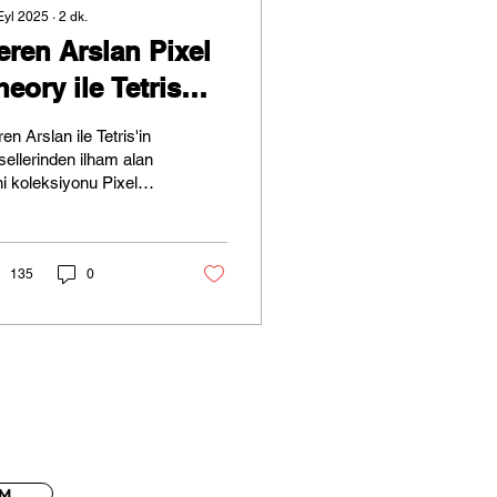
Eyl 2025
∙
2
dk.
eren Arslan Pixel
heory ile Tetris
afızasını Üç
en Arslan ile Tetris'in
oyuta Taşıyor
sellerinden ilham alan
i koleksiyonu Pixel
ory üzerine sohbet
k.
135
0
İM