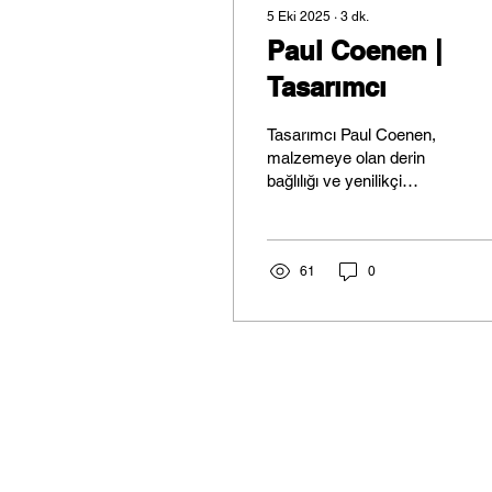
5 Eki 2025
∙
3
dk.
Paul Coenen |
Tasarımcı
Tasarımcı Paul Coenen,
malzemeye olan derin
bağlılığı ve yenilikçi
yaklaşımıyla metalin
sınırlarını zorluyor.
61
0