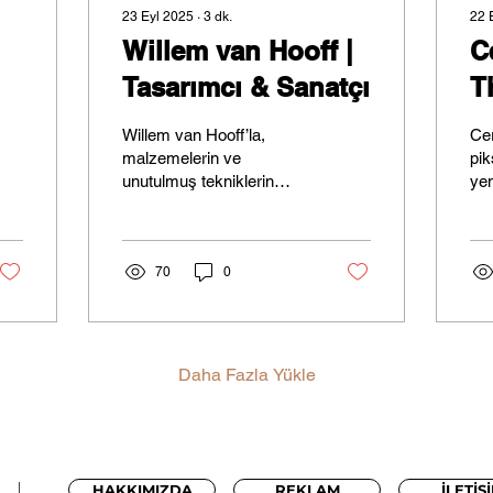
23 Eyl 2025
∙
3
dk.
22 
Willem van Hooff |
C
Tasarımcı & Sanatçı
T
H
Willem van Hooff’la,
Cer
B
malzemelerin ve
pik
unutulmuş tekniklerin
yen
hikâyelerini gün yüzüne
The
çıkaran tasarım pratiğini
etti
ve işlev-estetik-karakter
yaklaşımını konuştuk.
70
0
Daha Fazla Yükle
HAKKIMIZDA
REKLAM
İLETİŞ