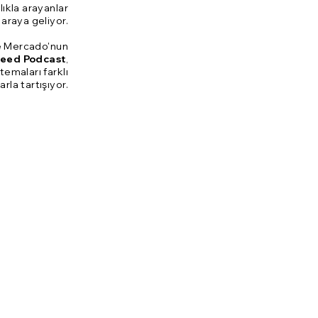
ıkla arayanlar
araya geliyor.
ve Mercado'nun
eed Podcast
,
temaları farklı
arla tartışıyor.