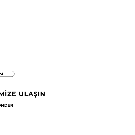
İM
MİZE ULAŞIN
ÖNDER