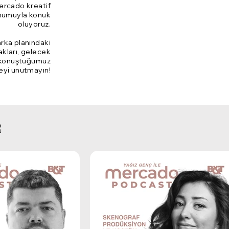
Mercado kreatif
unumuyla konuk
oluyoruz.
 arka planındaki
akları, gelecek
ı konuştuğumuz
meyi unutmayın!
R