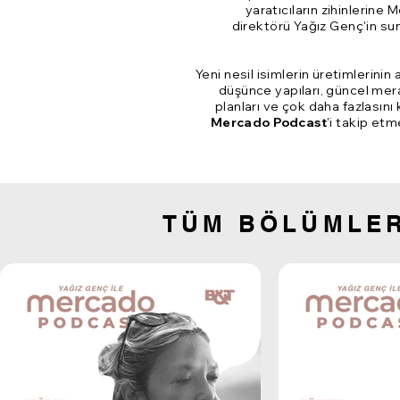
yaratıcıların zihinlerine 
direktörü Yağız Genç'in s
Yeni nesil isimlerin üretimlerinin
düşünce yapıları, güncel mer
planları ve çok daha fazlasın
Mercado Podcast
'i takip et
TÜM BÖLÜMLE