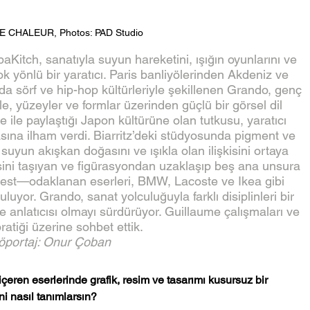
 CHALEUR, Photos: PAD Studio
paKitch, sanatıyla suyun hareketini, ışığın oyunlarını ve 
ok yönlü bir yaratıcı. Paris banliyölerinden Akdeniz ve 
da sörf ve hip-hop kültürleriyle şekillenen Grando, genç 
yle, yüzeyler ve formlar üzerinden güçlü bir görsel dil 
ie ile paylaştığı Japon kültürüne olan tutkusu, yaratıcı 
asına ilham verdi. Biarritz’deki stüdyosunda pigment ve 
 suyun akışkan doğasını ve ışıkla olan ilişkisini ortaya 
isini taşıyan ve figürasyondan uzaklaşıp beş ana unsura
 jest—odaklanan eserleri, BMW, Lacoste ve Ikea gibi 
uluyor. Grando, sanat yolculuğuyla farklı disiplinleri bir 
e anlatıcısı olmayı sürdürüyor. Guillaume çalışmaları ve 
ratiği üzerine sohbet ettik.
öportaj: Onur Çoban
çeren eserlerinde grafik, resim ve tasarımı kusursuz bir 
ini nasıl tanımlarsın?