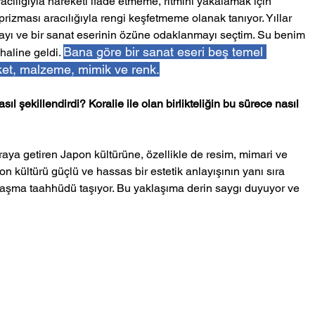
racılığıyla hareketi ifade etmeme, ritmini yakalamak için 
prizması aracılığıyla rengi keşfetmeme olanak tanıyor. Yıllar 
yı ve bir sanat eserinin özüne odaklanmayı seçtim. Su benim 
Bana göre bir sanat eseri beş temel 
aline geldi. 
reket, malzeme, mimik ve renk.
ıl şekillendirdi? Koralie ile olan birlikteliğin bu sürece nasıl 
 araya getiren Japon kültürüne, özellikle de resim, mimari ve 
 kültürü güçlü ve hassas bir estetik anlayışının yanı sıra 
laşma taahhüdü taşıyor. Bu yaklaşıma derin saygı duyuyor ve 