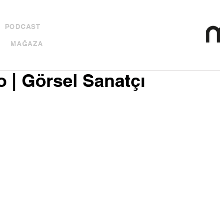
PODCAST
MAĞAZA
 | Görsel Sanatçı