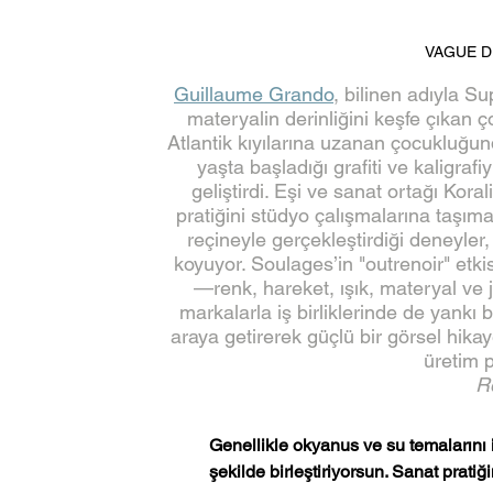
VAGUE DE
Guillaume Grando
, bilinen adıyla Su
materyalin derinliğini keşfe çıkan ç
Atlantik kıyılarına uzanan çocukluğun
yaşta başladığı grafiti ve kaligrafi
geliştirdi. Eşi ve sanat ortağı Koral
pratiğini stüdyo çalışmalarına taşım
reçineyle gerçekleştirdiği deneyler,
koyuyor. Soulages’in "outrenoir" etk
—renk, hareket, ışık, materyal ve
markalarla iş birliklerinde de yankı b
araya getirerek güçlü bir görsel hikay
üretim p
R
Genellikle okyanus ve su temalarını i
şekilde birleştiriyorsun. Sanat pratiğ