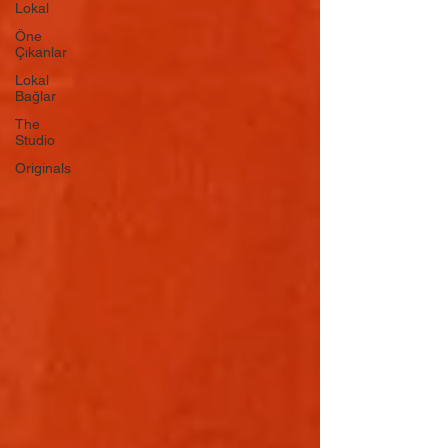
Lokal
Öne
Çıkanlar
Lokal
Bağlar
The
Studio
Originals