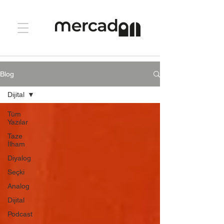
Blog
Dijital
Tüm
Yazılar
Taze
İlham
Diyalog
Seçki
Analog
Dijital
Podcast