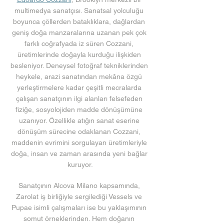
multimedya sanatçısı. Sanatsal yolculuğu 
boyunca çöllerden bataklıklara, dağlardan 
geniş doğa manzaralarına uzanan pek çok 
farklı coğrafyada iz süren Cozzani, 
üretimlerinde doğayla kurduğu ilişkiden 
besleniyor. Deneysel fotoğraf tekniklerinden 
heykele, arazi sanatından mekâna özgü 
yerleştirmelere kadar çeşitli mecralarda 
çalışan sanatçının ilgi alanları felsefeden 
fiziğe, sosyolojiden madde dönüşümüne 
uzanıyor. Özellikle atığın sanat eserine 
dönüşüm sürecine odaklanan Cozzani, 
maddenin evrimini sorgulayan üretimleriyle 
doğa, insan ve zaman arasında yeni bağlar 
kuruyor.
Sanatçının Alcova Milano kapsamında, 
Zarolat iş birliğiyle sergilediği Vessels ve 
Pupae isimli çalışmaları ise bu yaklaşımının 
somut örneklerinden. Hem doğanın 