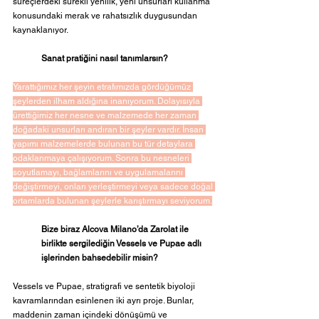
süreçlerdeki sürekli yenilik, yeni unsurları kullanma 
konusundaki merak ve rahatsızlık duygusundan 
kaynaklanıyor.  
Sanat pratiğini nasıl tanımlarsın?
Yarattığımız her şeyin etrafımızda gördüğümüz 
şeylerden ilham aldığına inanıyorum. Dolayısıyla 
ürettiğimiz her nesne ve malzemede her zaman 
doğadaki unsurları andıran bir şeyler vardır. İnsan 
yapımı malzemelerde bulunan bu tür detaylara 
odaklanmaya çalışıyorum. Sonra bu nesneleri 
soyutlamayı, bağlamlarını ve uygulamalarını 
değiştirmeyi, onları yerleştirmeyi veya sadece doğal 
ortamlarda bulunan şeylerle karıştırmayı seviyorum.
Bize biraz Alcova Milano’da Zarolat ile 
birlikte sergilediğin Vessels ve Pupae adlı 
işlerinden bahsedebilir misin?
Vessels ve Pupae, stratigrafi ve sentetik biyoloji 
kavramlarından esinlenen iki ayrı proje. Bunlar, 
maddenin zaman içindeki dönüşümü ve 