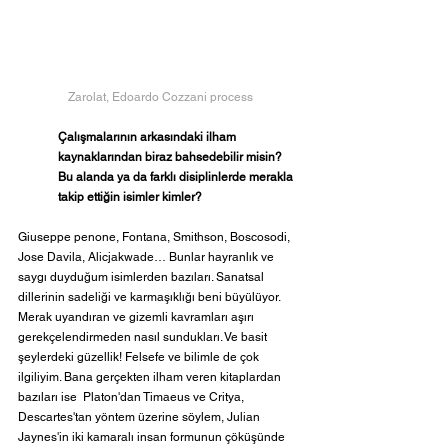
Zarolat, Edoardo Cozzani process
Çalışmalarının arkasındaki ilham 
kaynaklarından biraz bahsedebilir misin? 
Bu alanda ya da farklı disiplinlerde merakla 
takip ettiğin isimler kimler? 
Giuseppe penone, Fontana, Smithson, Boscosodi, 
Jose Davila, Alicjakwade… Bunlar hayranlık ve 
saygı duyduğum isimlerden bazıları. Sanatsal 
dillerinin sadeliği ve karmaşıklığı beni büyülüyor.  
Merak uyandıran ve gizemli kavramları aşırı 
gerekçelendirmeden nasıl sundukları. Ve basit 
şeylerdeki güzellik! Felsefe ve bilimle de çok 
ilgiliyim. Bana gerçekten ilham veren kitaplardan 
bazıları ise  Platon'dan Timaeus ve Critya, 
Descartes'tan yöntem üzerine söylem, Julian 
Jaynes'in iki kamaralı insan formunun çöküşünde 