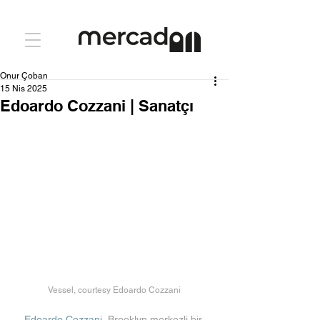
Onur Çoban
15 Nis 2025
Edoardo Cozzani | Sanatçı
Vessel, courtesy Edoardo Cozzani
Edoardo Cozzani
, Brooklyn merkezli bir 