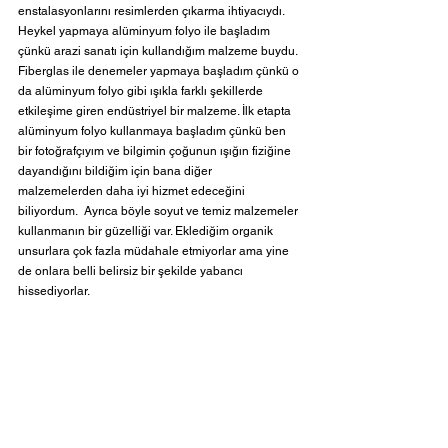
enstalasyonlarını resimlerden çıkarma ihtiyacıydı. 
Heykel yapmaya alüminyum folyo ile başladım 
çünkü arazi sanatı için kullandığım malzeme buydu. 
Fiberglas ile denemeler yapmaya başladım çünkü o 
da alüminyum folyo gibi ışıkla farklı şekillerde 
etkileşime giren endüstriyel bir malzeme. İlk etapta 
alüminyum folyo kullanmaya başladım çünkü ben 
bir fotoğrafçıyım ve bilgimin çoğunun ışığın fiziğine 
dayandığını bildiğim için bana diğer 
malzemelerden daha iyi hizmet edeceğini 
biliyordum.  Ayrıca böyle soyut ve temiz malzemeler 
kullanmanın bir güzelliği var. Eklediğim organik 
unsurlara çok fazla müdahale etmiyorlar ama yine 
de onlara belli belirsiz bir şekilde yabancı 
hissediyorlar.  