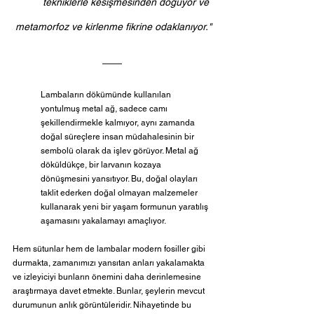
tekniklerle kesişmesinden doğuyor ve 
metamorfoz ve kirlenme fikrine odaklanıyor."
Lambaların dökümünde kullanılan 
yontulmuş metal ağ, sadece camı 
şekillendirmekle kalmıyor, aynı zamanda 
doğal süreçlere insan müdahalesinin bir 
sembolü olarak da işlev görüyor. Metal ağ 
döküldükçe, bir larvanın kozaya 
dönüşmesini yansıtıyor. Bu, doğal olayları 
taklit ederken doğal olmayan malzemeler 
kullanarak yeni bir yaşam formunun yaratılış 
aşamasını yakalamayı amaçlıyor.
Hem sütunlar hem de lambalar modern fosiller gibi 
durmakta, zamanımızı yansıtan anları yakalamakta 
ve izleyiciyi bunların önemini daha derinlemesine 
araştırmaya davet etmekte. Bunlar, şeylerin mevcut 
durumunun anlık görüntüleridir. Nihayetinde bu 