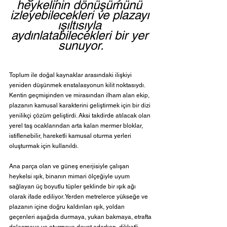
heykelinin dönüşümünü 
izleyebilecekleri ve plazayı 
ışıltısıyla 
aydınlatabilecekleri bir yer 
sunuyor.
Toplum ile doğal kaynaklar arasındaki ilişkiyi 
yeniden düşünmek enstalasyonun kilit noktasıydı. 
Kentin geçmişinden ve mirasından ilham alan ekip, 
plazanın kamusal karakterini geliştirmek için bir dizi 
yenilikçi çözüm geliştirdi. Aksi takdirde atılacak olan 
yerel taş ocaklarından arta kalan mermer bloklar, 
istiflenebilir, hareketli kamusal oturma yerleri 
oluşturmak için kullanıldı. 
Ana parça olan ve güneş enerjisiyle çalışan 
heykelsi ışık, binanın mimari ölçeğiyle uyum 
sağlayan üç boyutlu tüpler şeklinde bir ışık ağı 
olarak ifade ediliyor. Yerden metrelerce yükseğe ve 
plazanın içine doğru kaldırılan ışık, yoldan 
geçenleri aşağıda durmaya, yukarı bakmaya, etrafta 
dolaşmaya ve oturmaya davet ederken, dikkatli 