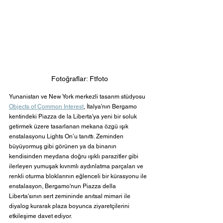
Fotoğraflar: Ftfoto
Yunanistan ve New York merkezli tasarım stüdyosu 
Objects of Common Interest
, İtalya'nın Bergamo 
kentindeki Piazza de la Liberta'ya yeni bir soluk 
getirmek üzere tasarlanan mekana özgü ışık 
enstalasyonu Lights On’u tanıttı. Zeminden 
büyüyormuş gibi görünen ya da binanın 
kendisinden meydana doğru ışıklı parazitler gibi 
ilerleyen yumuşak kıvrımlı aydınlatma parçaları ve 
renkli oturma bloklarının eğlenceli bir kürasyonu ile 
enstalasyon, Bergamo'nun Piazza della 
Liberta'sının sert zemininde anıtsal mimari ile 
diyalog kurarak plaza boyunca ziyaretçilerini 
etkileşime davet ediyor.