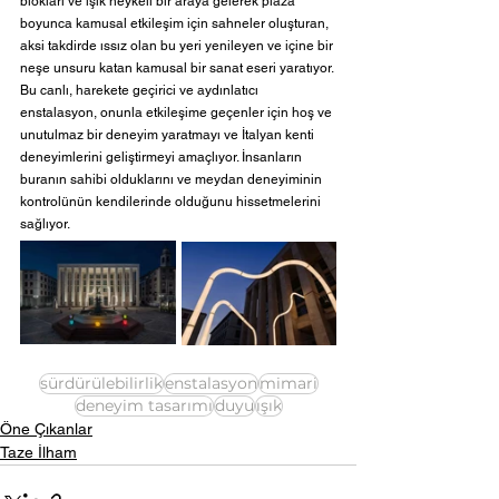
blokları ve ışık heykeli bir araya gelerek plaza 
boyunca kamusal etkileşim için sahneler oluşturan, 
aksi takdirde ıssız olan bu yeri yenileyen ve içine bir 
neşe unsuru katan kamusal bir sanat eseri yaratıyor. 
Bu canlı, harekete geçirici ve aydınlatıcı 
enstalasyon, onunla etkileşime geçenler için hoş ve 
unutulmaz bir deneyim yaratmayı ve İtalyan kenti 
deneyimlerini geliştirmeyi amaçlıyor. İnsanların 
buranın sahibi olduklarını ve meydan deneyiminin 
kontrolünün kendilerinde olduğunu hissetmelerini 
sağlıyor.
sürdürülebilirlik
enstalasyon
mimari
deneyim tasarımı
duyu
ışık
Öne Çıkanlar
Taze İlham