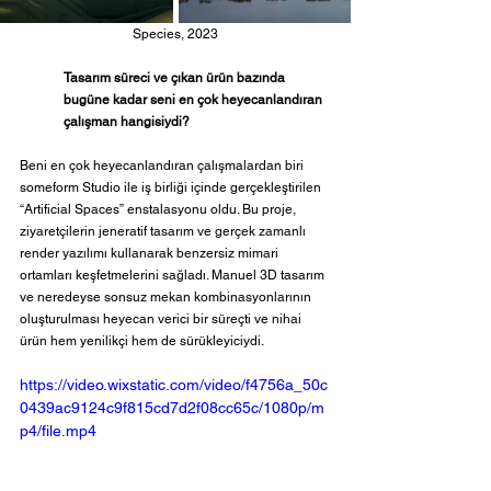
Species, 2023
Tasarım süreci ve çıkan ürün bazında 
bugüne kadar seni en çok heyecanlandıran 
çalışman hangisiydi?
Beni en çok heyecanlandıran çalışmalardan biri 
someform Studio ile iş birliği içinde gerçekleştirilen 
“Artificial Spaces” enstalasyonu oldu. Bu proje, 
ziyaretçilerin jeneratif tasarım ve gerçek zamanlı 
render yazılımı kullanarak benzersiz mimari 
ortamları keşfetmelerini sağladı. Manuel 3D tasarım 
ve neredeyse sonsuz mekan kombinasyonlarının 
oluşturulması heyecan verici bir süreçti ve nihai 
ürün hem yenilikçi hem de sürükleyiciydi.
https://video.wixstatic.com/video/f4756a_50c
0439ac9124c9f815cd7d2f08cc65c/1080p/m
p4/file.mp4