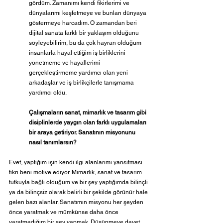
gördüm. Zamanımı kendi fikirlerimi ve 
dünyalarımı keşfetmeye ve bunları dünyaya 
göstermeye harcadım. O zamandan beri 
dijital sanata farklı bir yaklaşım olduğunu 
söyleyebilirim, bu da çok hayran olduğum 
insanlarla hayal ettiğim iş birliklerini 
yönetmeme ve hayallerimi 
gerçekleştirmeme yardımcı olan yeni 
arkadaşlar ve iş birlikçilerle tanışmama 
yardımcı oldu.
Çalışmaların sanat, mimarlık ve tasarım gibi 
disiplinlerde yaygın olan farklı uygulamaları 
bir araya getiriyor. Sanatının misyonunu 
nasıl tanımlarsın?
Evet, yaptığım işin kendi ilgi alanlarımı yansıtması 
fikri beni motive ediyor. Mimarlık, sanat ve tasarım 
tutkuyla bağlı olduğum ve bir şey yaptığımda bilinçli 
ya da bilinçsiz olarak belirli bir şekilde görünür hale 
gelen bazı alanlar. Sanatımın misyonu her şeyden 
önce yaratmak ve mümkünse daha önce 
yaratmadığım bir şey yapmak. Düşünmeye davet 