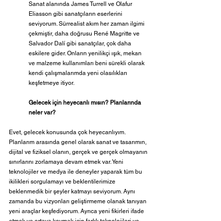
Sanat alanında James Turrell ve Olafur 
Eliasson gibi sanatçıların eserlerini 
seviyorum. Sürrealist akım her zaman ilgimi 
çekmiştir, daha doğrusu René Magritte ve 
Salvador Dalí gibi sanatçılar, çok daha 
eskilere gider. Onların yenilikçi ışık, mekan 
ve malzeme kullanımları beni sürekli olarak 
kendi çalışmalarımda yeni olasılıkları 
keşfetmeye itiyor.
Gelecek için heyecanlı mısın? Planlarında 
neler var?
Evet, gelecek konusunda çok heyecanlıyım. 
Planlarım arasında genel olarak sanat ve tasarımın, 
dijital ve fiziksel olanın, gerçek ve gerçek olmayanın 
sınırlarını zorlamaya devam etmek var. Yeni 
teknolojiler ve medya ile deneyler yaparak tüm bu 
ikilikleri sorgulamayı ve beklentilerimize 
beklenmedik bir şeyler katmayı seviyorum. Aynı 
zamanda bu vizyonları geliştirmeme olanak tanıyan 
yeni araçlar keşfediyorum. Ayrıca yeni fikirleri ifade 