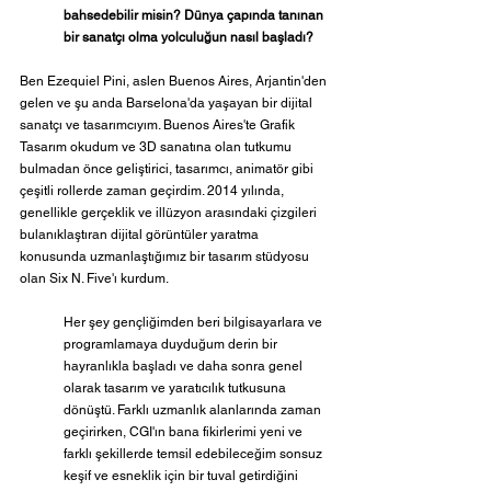
bahsedebilir misin? Dünya çapında tanınan 
bir sanatçı olma yolculuğun nasıl başladı?
Ben Ezequiel Pini, aslen Buenos Aires, Arjantin'den 
gelen ve şu anda Barselona'da yaşayan bir dijital 
sanatçı ve tasarımcıyım. Buenos Aires'te Grafik 
Tasarım okudum ve 3D sanatına olan tutkumu 
bulmadan önce geliştirici, tasarımcı, animatör gibi 
çeşitli rollerde zaman geçirdim. 2014 yılında, 
genellikle gerçeklik ve illüzyon arasındaki çizgileri 
bulanıklaştıran dijital görüntüler yaratma 
konusunda uzmanlaştığımız bir tasarım stüdyosu 
olan Six N. Five'ı kurdum.
Her şey gençliğimden beri bilgisayarlara ve 
programlamaya duyduğum derin bir 
hayranlıkla başladı ve daha sonra genel 
olarak tasarım ve yaratıcılık tutkusuna 
dönüştü. Farklı uzmanlık alanlarında zaman 
geçirirken, CGI'ın bana fikirlerimi yeni ve 
farklı şekillerde temsil edebileceğim sonsuz 
keşif ve esneklik için bir tuval getirdiğini 