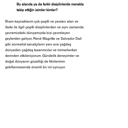
Bu alanda ya da farklı disiplinlerde merakla 
takip ettiğin isimler kimler? 
İlham kaynaklarım çok çeşitli ve yaratıcı alan ve 
ifade ile ilgili çeşitli disiplinlerden ve aynı zamanda 
çevremizdeki dünyamızda bizi çevreleyen 
şeylerden geliyor. René Magritte ve Salvador Dalí 
gibi sürrealist sanatçıların yanı sıra çağdaş 
dünyadan çağdaş tasarımcılar ve mimarlardan 
derinden etkileniyorum. Gündelik deneyimler ve 
doğal dünyanın güzelliği de fikirlerimin 
şekillenmesinde önemli bir rol oynuyor.