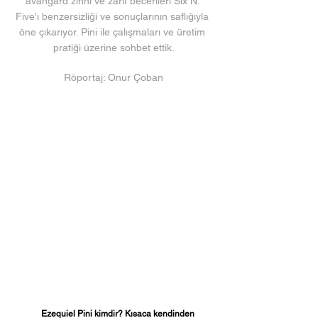
avangard zihni ve zarif becerileri Six N. 
Five'ı benzersizliği ve sonuçlarının saflığıyla 
öne çıkarıyor. Pini ile çalışmaları ve üretim 
pratiği üzerine sohbet ettik.
Röportaj: Onur Çoban
Ezequiel Pini kimdir? Kısaca kendinden 