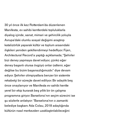
30 yıl önce ilk kez Rotterdam’da düzenlenen 
Manifesta, ev sahibi kentlerdeki topluluklarla 
diyalog içinde, sanat, mimari ve şehircilik yoluyla 
Avrupa'daki olumlu sosyal değişimi araştırıp 
katalizörlük yaparak kültür ve toplum arasındaki 
ilişkileri yeniden şekillendirmeyi hedefliyor. Fijen, 
Architectural Record’a yaptığı açıklamada; “Şehirler 
bizi deney yapmaya davet ediyor, çünkü eğer 
deney başarılı olursa övgüyü onlar üstlenir, eğer 
değilse bu bizim başarısızlığımızdır.” diye devam 
ediyor. Şehirler olimpiyatlara benzer bir sistemle 
rekabetçi bir süreçte davet ediliyor. Bir adaylık beş 
önce onaylanıyor ve Manifesta ev sahibi kentte 
yerel bir ekip kurarak beş yıllık bir ön çalışma 
programına giriyor. Barselona’nın seçim sürecini ise 
şu sözlerle anlatıyor: “Barselona'nın o zamanki 
belediye başkanı Ada Colau, 2018 adaylığında 
kültürün nasıl merkezden uzaklaştırılabileceğini 