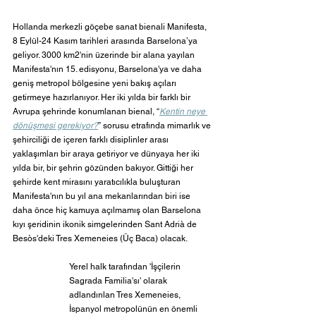
Hollanda merkezli göçebe sanat bienali Manifesta, 
8 Eylül-24 Kasım tarihleri arasında Barselona’ya 
geliyor. 3000 km2'nin üzerinde bir alana yayılan 
Manifesta'nın 15. edisyonu, Barselona'ya ve daha 
geniş metropol bölgesine yeni bakış açıları 
getirmeye hazırlanıyor. Her iki yılda bir farklı bir 
Avrupa şehrinde konumlanan bienal, “
Kentin neye 
dönüşmesi gerekiyor?
” sorusu etrafında mimarlık ve 
şehirciliği de içeren farklı disiplinler arası 
yaklaşımları bir araya getiriyor ve dünyaya her iki 
yılda bir, bir şehrin gözünden bakıyor. Gittiği her 
şehirde kent mirasını yaratıcılıkla buluşturan 
Manifesta'nın bu yıl ana mekanlarından biri ise 
daha önce hiç kamuya açılmamış olan Barselona 
kıyı şeridinin ikonik simgelerinden Sant Adrià de 
Besòs'deki Tres Xemeneies (Üç Baca) olacak.
Yerel halk tarafından 'İşçilerin 
Sagrada Familia'sı' olarak 
adlandırılan Tres Xemeneies, 
İspanyol metropolünün en önemli 