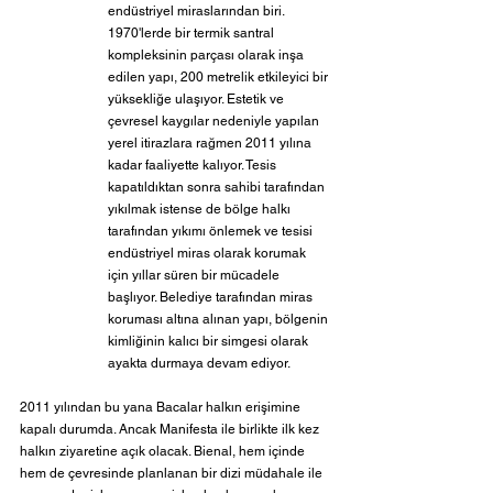
endüstriyel miraslarından biri. 
1970'lerde bir termik santral 
kompleksinin parçası olarak inşa 
edilen yapı, 200 metrelik etkileyici bir 
yüksekliğe ulaşıyor. Estetik ve 
çevresel kaygılar nedeniyle yapılan 
yerel itirazlara rağmen 2011 yılına 
kadar faaliyette kalıyor. Tesis 
kapatıldıktan sonra sahibi tarafından 
yıkılmak istense de bölge halkı 
tarafından yıkımı önlemek ve tesisi 
endüstriyel miras olarak korumak 
için yıllar süren bir mücadele 
başlıyor. Belediye tarafından miras 
koruması altına alınan yapı, bölgenin 
kimliğinin kalıcı bir simgesi olarak 
ayakta durmaya devam ediyor.
2011 yılından bu yana Bacalar halkın erişimine 
kapalı durumda. Ancak Manifesta ile birlikte ilk kez 
halkın ziyaretine açık olacak. Bienal, hem içinde 
hem de çevresinde planlanan bir dizi müdahale ile 