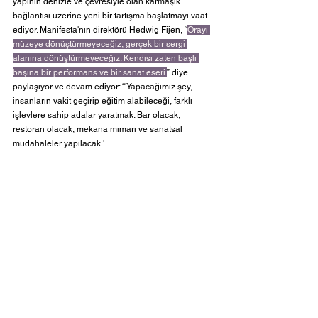
yapının denizle ve çevresiyle olan karmaşık 
bağlantısı üzerine yeni bir tartışma başlatmayı vaat 
ediyor. Manifesta'nın direktörü Hedwig Fijen, “
Orayı 
müzeye dönüştürmeyeceğiz, gerçek bir sergi 
alanına dönüştürmeyeceğiz. Kendisi zaten başlı 
başına bir performans ve bir sanat eseri.
” diye 
paylaşıyor ve devam ediyor: “'Yapacağımız şey, 
insanların vakit geçirip eğitim alabileceği, farklı 
işlevlere sahip adalar yaratmak. Bar olacak, 
restoran olacak, mekana mimari ve sanatsal 
müdahaleler yapılacak.'