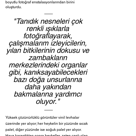
boyutlu fotoğraf enstalasyonlarından birini 
oluşturdu. 
"Tanıdık nesneleri çok 
renkli ışıklarla 
fotoğraflayarak, 
çalışmalarım izleyicilerin, 
yılan bitkilerinin dokusu ve 
zambakların 
merkezlerindeki organlar 
gibi, kanıksayabilecekleri 
bazı doğa unsurlarına 
daha yakından 
bakmalarına yardımcı 
oluyor." 
Yüksek çözünürlüklü görüntüler vinil levhalar 
üzerinde yer alıyor; her heykelin bir yüzünde sıcak 
palet, diğer yüzünde ise soğuk palet yer alıyor. 
Hava karardıktan sonra heykeller, zaten canlı olan 