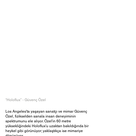
“Holoflux” - Güvenç Özel
Los Angeles'ta yaşayan sanatçı ve mimar Güvenç 
Özel, fizikselden sanala insan deneyiminin 
spektrumunu ele alıyor. Özel'in 60 metre 
yüksekliğindeki Holoflux'u uzaktan bakıldığında bir 
heykel gibi görünüyor; yaklaştıkça ise mimariye 
dönüşüyor. 