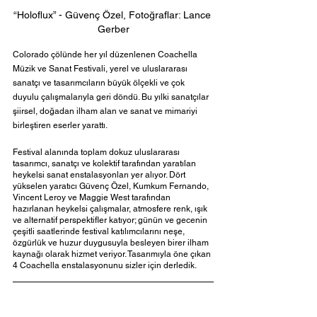
“Holoflux” - Güvenç Özel, Fotoğraflar: Lance 
Gerber
Colorado çölünde her yıl düzenlenen Coachella 
Müzik ve Sanat Festivali, yerel ve uluslararası 
sanatçı ve tasarımcıların büyük ölçekli ve çok 
duyulu çalışmalarıyla geri döndü. Bu yılki sanatçılar 
şiirsel, doğadan ilham alan ve sanat ve mimariyi 
birleştiren eserler yarattı.
Festival alanında toplam dokuz uluslararası 
tasarımcı, sanatçı ve kolektif tarafından yaratılan 
heykelsi sanat enstalasyonları yer alıyor. Dört 
yükselen yaratıcı Güvenç Özel, Kumkum Fernando, 
Vincent Leroy ve Maggie West tarafından 
hazırlanan heykelsi çalışmalar, atmosfere renk, ışık 
ve alternatif perspektifler katıyor; günün ve gecenin 
çeşitli saatlerinde festival katılımcılarını neşe, 
özgürlük ve huzur duygusuyla besleyen birer ilham 
kaynağı olarak hizmet veriyor. Tasarımıyla öne çıkan 
4 Coachella enstalasyonunu sizler için derledik.