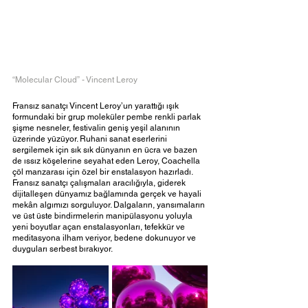
“Molecular Cloud” - Vincent Leroy
Fransız sanatçı Vincent Leroy’un yarattığı ışık 
formundaki bir grup moleküler pembe renkli parlak 
şişme nesneler, festivalin geniş yeşil alanının 
üzerinde yüzüyor. Ruhani sanat eserlerini 
sergilemek için sık sık dünyanın en ücra ve bazen 
de ıssız köşelerine seyahat eden Leroy, Coachella 
çöl manzarası için özel bir enstalasyon hazırladı. 
Fransız sanatçı çalışmaları aracılığıyla, giderek 
dijitalleşen dünyamız bağlamında gerçek ve hayali 
mekân algımızı sorguluyor. Dalgaların, yansımaların 
ve üst üste bindirmelerin manipülasyonu yoluyla 
yeni boyutlar açan enstalasyonları, tefekkür ve 
meditasyona ilham veriyor, bedene dokunuyor ve 
duyguları serbest bırakıyor.