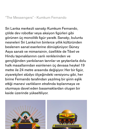
“The Messengers” - Kumkum Fernando
Sri Lanka merkezli sanatçı Kumkum Fernando, 
çölde dev robotlar veya aksiyon figürleri gibi 
görünen üç monolitik figür yarattı. Sanatçı, buluntu 
nesneleri Sri Lanka'nın binlerce yıllık kültüründen 
beslenen sanat eserlerine dönüştürüyor. Güney 
Asya sanatı ve mimarisinin, özellikle de Tibet ve 
Hindu tapınaklarının canlı renklerinden ve 
gençliğinden yankılanan tanrılar ve şeytanlarla dolu 
halk masallarından esinlenen üç devasa heykel 19 
metre ile 24 metre arasında değişiyor. Her bir figür, 
ziyaretçileri stüdyo ölçeğindeki versiyonu gibi, her 
birine Fernando tarafından yazılmış bir şiirin eşlik 
ettiği manevi varlıkların etrafında toplanmaya ve 
oturmaya davet eden basamaklardan oluşan bir 
kaide üzerinde yükseltiliyor. 