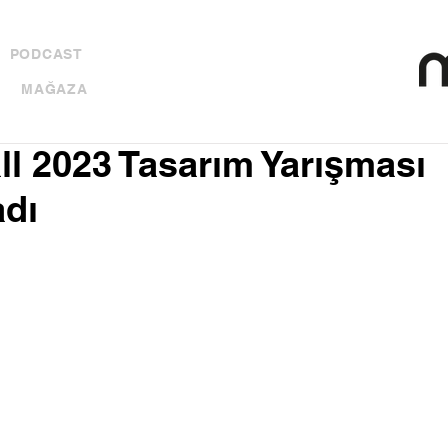
PODCAST
MAĞAZA
ll 2023 Tasarım Yarışması
adı