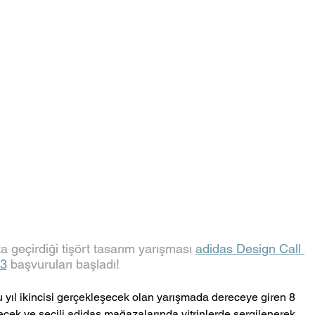
 geçirdiği tişört tasarım yarışması 
adidas Design Call 
3
 başvuruları başladı! 
u yıl ikincisi gerçekleşecek olan yarışmada dereceye giren 8 
lecek ve seçili adidas mağazalarında vitrinlerde sergilenerek 