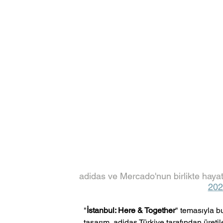
adidas ve Mercado'nun birlikte hayata
202
"
İstanbul: Here & Together
" temasıyla b
tasarım, adidas Türkiye tarafından üreti