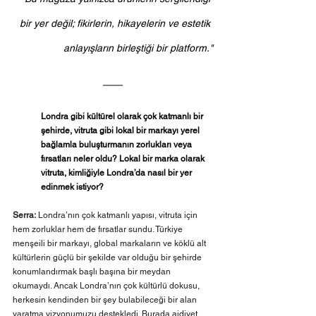
bir yer değil; fikirlerin, hikayelerin ve estetik 
anlayışların birleştiği bir platform."
Londra gibi kültürel olarak çok katmanlı bir 
şehirde, vitruta gibi lokal bir markayı yerel 
bağlamla buluşturmanın zorlukları veya 
fırsatları neler oldu? Lokal bir marka olarak 
vitruta, kimliğiyle Londra’da nasıl bir yer 
edinmek istiyor?
Serra:
 Londra’nın çok katmanlı yapısı, vitruta için 
hem zorluklar hem de fırsatlar sundu. Türkiye 
menşeili bir markayı, global markaların ve köklü alt 
kültürlerin güçlü bir şekilde var olduğu bir şehirde 
konumlandırmak başlı başına bir meydan 
okumaydı. Ancak Londra’nın çok kültürlü dokusu, 
herkesin kendinden bir şey bulabileceği bir alan 
yaratma vizyonumuzu destekledi. Burada aidiyet 