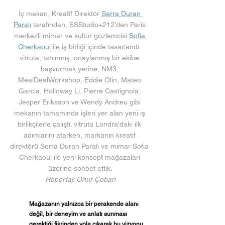
İç mekan, Kreatif Direktör 
Serra Duran 
Paralı
 tarafından, SSStudio+212'den Paris 
merkezli mimar ve kültür gözlemcisi 
Sofia 
Cherkaoui
 ile iş birliği içinde tasarlandı. 
vitruta, tanınmış, onaylanmış bir ekibe 
başvurmak yerine, NM3, 
MealDealWorkshop, Eddie Olin, Mateo 
Garcia, Holloway Li, Pierre Castignola, 
Jesper Eriksson ve Wendy Andreu gibi 
mekanın tamamında işleri yer alan yeni iş 
birlikçilerle çalıştı. vitruta Londra'daki ilk 
adımlarını atarken, markanın kreatif 
direktörü Serra Duran Paralı ve mimar Sofia 
Cherkaoui ile yeni konsept mağazaları 
üzerine sohbet ettik.
Röportaj: Onur Çoban
Mağazanın yalnızca bir perakende alanı 
değil, bir deneyim ve anlatı sunması 
gerektiği fikrinden yola çıkarak bu vizyonu 