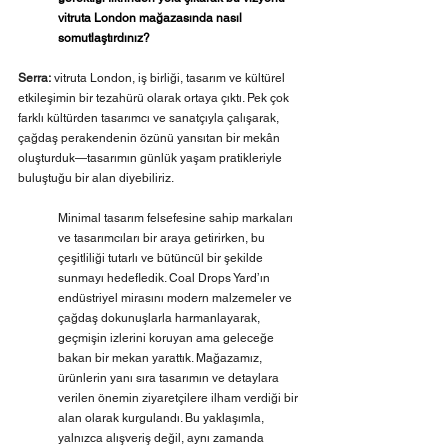
vitruta London mağazasında nasıl 
somutlaştırdınız?
Serra:
 vitruta London, iş birliği, tasarım ve kültürel 
etkileşimin bir tezahürü olarak ortaya çıktı. Pek çok 
farklı kültürden tasarımcı ve sanatçıyla çalışarak, 
çağdaş perakendenin özünü yansıtan bir mekân 
oluşturduk—tasarımın günlük yaşam pratikleriyle 
buluştuğu bir alan diyebiliriz. 
Minimal tasarım felsefesine sahip markaları 
ve tasarımcıları bir araya getirirken, bu 
çeşitliliği tutarlı ve bütüncül bir şekilde 
sunmayı hedefledik. Coal Drops Yard’ın 
endüstriyel mirasını modern malzemeler ve 
çağdaş dokunuşlarla harmanlayarak, 
geçmişin izlerini koruyan ama geleceğe 
bakan bir mekan yarattık. Mağazamız, 
ürünlerin yanı sıra tasarımın ve detaylara 
verilen önemin ziyaretçilere ilham verdiği bir 
alan olarak kurgulandı. Bu yaklaşımla, 
yalnızca alışveriş değil, aynı zamanda 