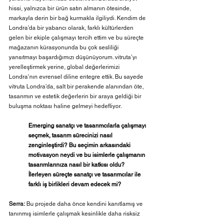
hissi, yalnızca bir ürün satın almanın ötesinde, 
markayla derin bir bağ kurmakla ilgiliydi. Kendim de 
Londra’da bir yabancı olarak, farklı kültürlerden 
gelen bir ekiple çalışmayı tercih ettim ve bu süreçte 
mağazanın kürasyonunda bu çok sesliliği 
yansıtmayı başardığımızı düşünüyorum. vitruta’yı 
yerelleştirmek yerine, global değerlerimizi 
Londra’nın evrensel diline entegre ettik. Bu sayede 
vitruta Londra’da, salt bir perakende alanından öte, 
tasarımın ve estetik değerlerin bir araya geldiği bir 
buluşma noktası haline gelmeyi hedefliyor.
Emerging sanatçı ve tasarımcılarla çalışmayı 
seçmek, tasarım sürecinizi nasıl 
zenginleştirdi? Bu seçimin arkasındaki 
motivasyon neydi ve bu isimlerle çalışmanın 
tasarımlarınıza nasıl bir katkısı oldu? 
İlerleyen süreçte sanatçı ve tasarımcılar ile 
farklı iş birlikleri devam edecek mi?
Serra:
 Bu projede daha önce kendini kanıtlamış ve 
tanınmış isimlerle çalışmak kesinlikle daha risksiz 