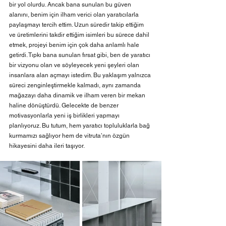
bir yol olurdu. Ancak bana sunulan bu güven 
alanını, benim için ilham verici olan yaratıcılarla 
paylaşmayı tercih ettim. Uzun süredir takip ettiğim 
ve üretimlerini takdir ettiğim isimleri bu sürece dahil 
etmek, projeyi benim için çok daha anlamlı hale 
getirdi. Tıpkı bana sunulan fırsat gibi, ben de yaratıcı 
bir vizyonu olan ve söyleyecek yeni şeyleri olan 
insanlara alan açmayı istedim. Bu yaklaşım yalnızca 
süreci zenginleştirmekle kalmadı, aynı zamanda 
mağazayı daha dinamik ve ilham veren bir mekan 
haline dönüştürdü. Gelecekte de benzer 
motivasyonlarla yeni iş birlikleri yapmayı 
planlıyoruz. Bu tutum, hem yaratıcı topluluklarla bağ 
kurmamızı sağlıyor hem de vitruta’nın özgün 
hikayesini daha ileri taşıyor.