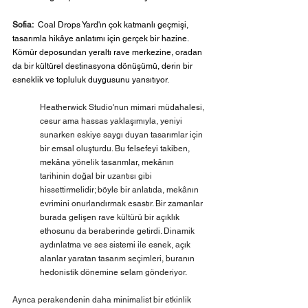
Sofia:
Coal Drops Yard'ın çok katmanlı geçmişi, 
tasarımla hikâye anlatımı için gerçek bir hazine. 
Kömür deposundan yeraltı rave merkezine, oradan 
da bir kültürel destinasyona dönüşümü, derin bir 
esneklik ve topluluk duygusunu yansıtıyor.
Heatherwick Studio'nun mimari müdahalesi, 
cesur ama hassas yaklaşımıyla, yeniyi 
sunarken eskiye saygı duyan tasarımlar için 
bir emsal oluşturdu. Bu felsefeyi takiben, 
mekâna yönelik tasarımlar, mekânın 
tarihinin doğal bir uzantısı gibi 
hissettirmelidir; böyle bir anlatıda, mekânın 
evrimini onurlandırmak esastır. Bir zamanlar 
burada gelişen rave kültürü bir açıklık 
ethosunu da beraberinde getirdi. Dinamik 
aydınlatma ve ses sistemi ile esnek, açık 
alanlar yaratan tasarım seçimleri, buranın 
hedonistik dönemine selam gönderiyor. 
Ayrıca perakendenin daha minimalist bir etkinlik 