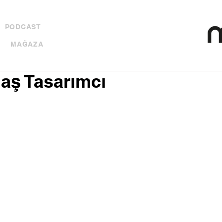
PODCAST
MAĞAZA
daş Tasarımcı