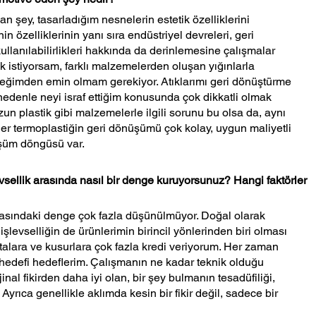
 şey, tasarladığım nesnelerin estetik özelliklerini 
 özelliklerinin yanı sıra endüstriyel devreleri, geri 
 kullanılabilirlikleri hakkında da derinlemesine çalışmalar 
k istiyorsam, farklı malzemelerden oluşan yığınlarla 
ceğimden emin olmam gerekiyor. Atıklarımı geri dönüştürme 
edenle neyi israf ettiğim konusunda çok dikkatli olmak 
 plastik gibi malzemelerle ilgili sorunu bu olsa da, aynı 
 termoplastiğin geri dönüşümü çok kolay, uygun maliyetli 
üşüm döngüsü var. 
evsellik arasında nasıl bir denge kuruyorsunuz? Hangi faktörler 
arasındaki denge çok fazla düşünülmüyor. Doğal olarak 
 işlevselliğin de ürünlerimin birincil yönlerinden biri olması 
talara ve kusurlara çok fazla kredi veriyorum. Her zaman 
 hedefi hedeflerim. Çalışmanın ne kadar teknik olduğu 
inal fikirden daha iyi olan, bir şey bulmanın tesadüfiliği, 
. Ayrıca genellikle aklımda kesin bir fikir değil, sadece bir 