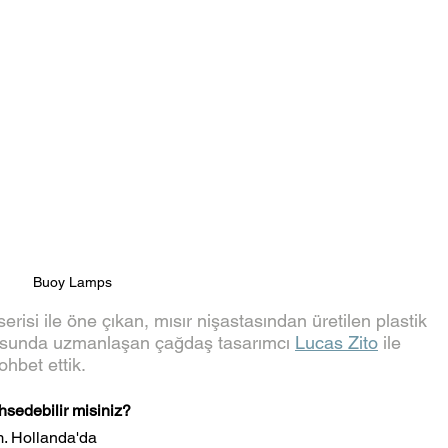
Buoy Lamps
risi ile öne çıkan, mısır nişastasından üretilen plastik 
onusunda uzmanlaşan çağdaş tasarımcı 
Lucas Zito
 ile 
ohbet ettik.
hsedebilir misiniz?
m. Hollanda'da 