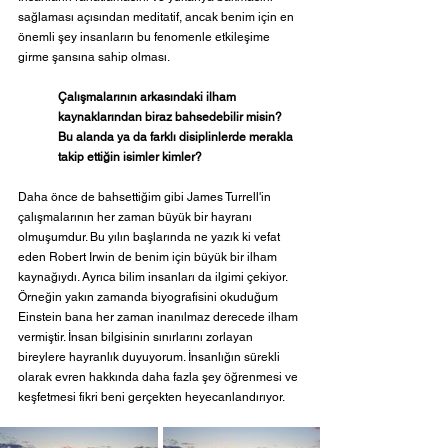
sağlaması açısından meditatif, ancak benim için en 
önemli şey insanların bu fenomenle etkileşime 
girme şansına sahip olması.
Çalışmalarının arkasındaki ilham 
kaynaklarından biraz bahsedebilir misin? 
Bu alanda ya da farklı disiplinlerde merakla 
takip ettiğin isimler kimler?  
Daha önce de bahsettiğim gibi James Turrell'in 
çalışmalarının her zaman büyük bir hayranı 
olmuşumdur. Bu yılın başlarında ne yazık ki vefat 
eden Robert Irwin de benim için büyük bir ilham 
kaynağıydı. Ayrıca bilim insanları da ilgimi çekiyor. 
Örneğin yakın zamanda biyografisini okuduğum 
Einstein bana her zaman inanılmaz derecede ilham 
vermiştir. İnsan bilgisinin sınırlarını zorlayan 
bireylere hayranlık duyuyorum. İnsanlığın sürekli 
olarak evren hakkında daha fazla şey öğrenmesi ve 
keşfetmesi fikri beni gerçekten heyecanlandırıyor.