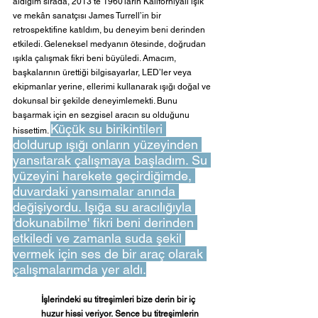
aldığım sırada, 2013’te 1960'ların Kaliforniyalı ışık 
ve mekân sanatçısı James Turrell’in bir 
retrospektifine katıldım, bu deneyim beni derinden 
etkiledi. Geleneksel medyanın ötesinde, doğrudan 
ışıkla çalışmak fikri beni büyüledi. Amacım, 
başkalarının ürettiği bilgisayarlar, LED’ler veya 
ekipmanlar yerine, ellerimi kullanarak ışığı doğal ve 
dokunsal bir şekilde deneyimlemekti. Bunu 
başarmak için en sezgisel aracın su olduğunu 
Küçük su birikintileri 
hissettim. 
doldurup ışığı onların yüzeyinden 
yansıtarak çalışmaya başladım. Su 
yüzeyini harekete geçirdiğimde, 
duvardaki yansımalar anında 
değişiyordu. Işığa su aracılığıyla 
'dokunabilme' fikri beni derinden 
etkiledi ve zamanla suda şekil 
vermek için ses de bir araç olarak 
çalışmalarımda yer aldı.
İşlerindeki su titreşimleri bize derin bir iç 
huzur hissi veriyor.
Sence bu titreşimlerin 