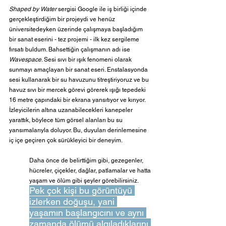
Shaped by Water
 sergisi Google ile iş birliği içinde 
gerçekleştirdiğim bir projeydi ve henüz 
üniversitedeyken üzerinde çalışmaya başladığım 
bir sanat eserini - tez projemi - ilk kez sergileme 
fırsatı buldum. Bahsettiğin çalışmanın adı ise 
Wavespace
. Sesi sıvı bir ışık fenomeni olarak 
sunmayı amaçlayan bir sanat eseri. Enstalasyonda 
sesi kullanarak bir su havuzunu titreştiriyoruz ve bu 
havuz sıvı bir mercek görevi görerek ışığı tepedeki 
16 metre çapındaki bir ekrana yansıtıyor ve kırıyor. 
İzleyicilerin altına uzanabilecekleri kanepeler 
yarattık, böylece tüm görsel alanları bu su 
yansımalarıyla doluyor. Bu, duyuları derinlemesine 
iç içe geçiren çok sürükleyici bir deneyim.
Daha önce de belirttiğim gibi, gezegenler, 
hücreler, çiçekler, dağlar, patlamalar ve hatta 
yaşam ve ölüm gibi şeyler görebilirsiniz. 
Pek çok kişi bu görüntüyü 
izlerken doğuşu, yani 
yaşamın başlangıcını ve aynı 
zamanda ölümü algıladıklarını 