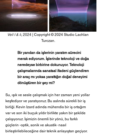
Veil I & II
, 2024 | 
Copyright © 2024 Studio Lachlan 
Turczan.
Bir yandan da işlerinin yaratım sürecini 
merak ediyorum.
İşlerinde teknoloji ve doğa 
neredeyse birbirine dokunuyor.
Teknoloji 
çalışmalarında sanatsal ifadeni güçlendiren 
bir araç mı yoksa yarattığın doğal deneyimi 
dönüştüren bir şey mi?
Su, ışık ve sesle çalışmak için her zaman yeni yollar 
keşfediyor ve yaratıyoruz. Bu aslında sürekli bir iş 
birliği. Kevin Izard adında mühendis bir iş ortağım 
var ve son iki buçuk yıldır birlikte yakın bir şekilde 
çalışıyoruz. İşimizin önemli bir yönü, bu farklı 
güçlerin -optik, sonik ve akustik- nasıl 
birleştirilebileceğine dair teknik anlayıştan geçiyor. 