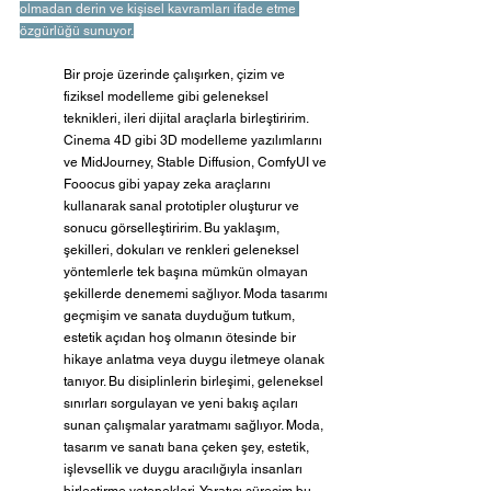
olmadan derin ve kişisel kavramları ifade etme 
özgürlüğü sunuyor.
Bir proje üzerinde çalışırken, çizim ve 
fiziksel modelleme gibi geleneksel 
teknikleri, ileri dijital araçlarla birleştiririm. 
Cinema 4D gibi 3D modelleme yazılımlarını 
ve MidJourney, Stable Diffusion, ComfyUI ve 
Fooocus gibi yapay zeka araçlarını 
kullanarak sanal prototipler oluşturur ve 
sonucu görselleştiririm. Bu yaklaşım, 
şekilleri, dokuları ve renkleri geleneksel 
yöntemlerle tek başına mümkün olmayan 
şekillerde denememi sağlıyor. Moda tasarımı 
geçmişim ve sanata duyduğum tutkum, 
estetik açıdan hoş olmanın ötesinde bir 
hikaye anlatma veya duygu iletmeye olanak 
tanıyor. Bu disiplinlerin birleşimi, geleneksel 
sınırları sorgulayan ve yeni bakış açıları 
sunan çalışmalar yaratmamı sağlıyor. Moda, 
tasarım ve sanatı bana çeken şey, estetik, 
işlevsellik ve duygu aracılığıyla insanları 