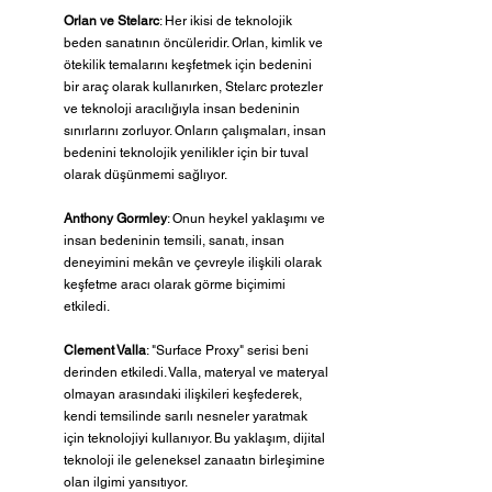
Orlan ve Stelarc
: Her ikisi de teknolojik 
beden sanatının öncüleridir. Orlan, kimlik ve 
ötekilik temalarını keşfetmek için bedenini 
bir araç olarak kullanırken, Stelarc protezler 
ve teknoloji aracılığıyla insan bedeninin 
sınırlarını zorluyor. Onların çalışmaları, insan 
bedenini teknolojik yenilikler için bir tuval 
olarak düşünmemi sağlıyor.
Anthony Gormley
: Onun heykel yaklaşımı ve 
insan bedeninin temsili, sanatı, insan 
deneyimini mekân ve çevreyle ilişkili olarak 
keşfetme aracı olarak görme biçimimi 
etkiledi.
Clement Valla
: "Surface Proxy" serisi beni 
derinden etkiledi. Valla, materyal ve materyal 
olmayan arasındaki ilişkileri keşfederek, 
kendi temsilinde sarılı nesneler yaratmak 
için teknolojiyi kullanıyor. Bu yaklaşım, dijital 
teknoloji ile geleneksel zanaatın birleşimine 
olan ilgimi yansıtıyor.