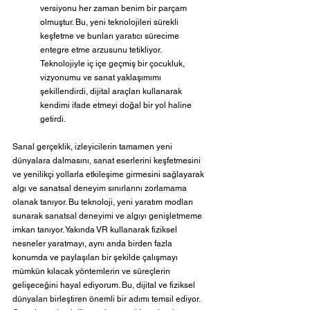
versiyonu her zaman benim bir parçam 
olmuştur. Bu, yeni teknolojileri sürekli 
keşfetme ve bunları yaratıcı sürecime 
entegre etme arzusunu tetikliyor. 
Teknolojiyle iç içe geçmiş bir çocukluk, 
vizyonumu ve sanat yaklaşımımı 
şekillendirdi, dijital araçları kullanarak 
kendimi ifade etmeyi doğal bir yol haline 
getirdi.
Sanal gerçeklik, izleyicilerin tamamen yeni 
dünyalara dalmasını, sanat eserlerini keşfetmesini 
ve yenilikçi yollarla etkileşime girmesini sağlayarak 
algı ve sanatsal deneyim sınırlarını zorlamama 
olanak tanıyor. Bu teknoloji, yeni yaratım modları 
sunarak sanatsal deneyimi ve algıyı genişletmeme 
imkan tanıyor. Yakında VR kullanarak fiziksel 
nesneler yaratmayı, aynı anda birden fazla 
konumda ve paylaşılan bir şekilde çalışmayı 
mümkün kılacak yöntemlerin ve süreçlerin 
gelişeceğini hayal ediyorum. Bu, dijital ve fiziksel 
dünyaları birleştiren önemli bir adımı temsil ediyor. 