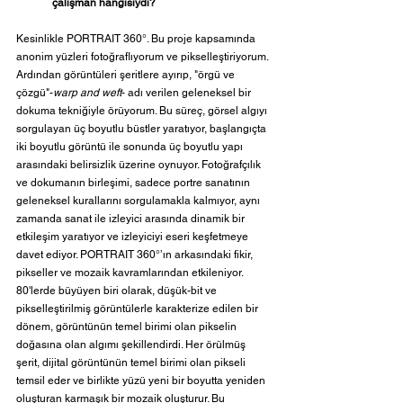
çalışman hangisiydi?
Kesinlikle PORTRAIT 360°. Bu proje kapsamında 
anonim yüzleri fotoğraflıyorum ve pikselleştiriyorum. 
Ardından görüntüleri şeritlere ayırıp, "örgü ve 
çözgü"-
warp and weft
- adı verilen geleneksel bir 
dokuma tekniğiyle örüyorum. Bu süreç, görsel algıyı 
sorgulayan üç boyutlu büstler yaratıyor, başlangıçta 
iki boyutlu görüntü ile sonunda üç boyutlu yapı 
arasındaki belirsizlik üzerine oynuyor. Fotoğrafçılık 
ve dokumanın birleşimi, sadece portre sanatının 
geleneksel kurallarını sorgulamakla kalmıyor, aynı 
zamanda sanat ile izleyici arasında dinamik bir 
etkileşim yaratıyor ve izleyiciyi eseri keşfetmeye 
davet ediyor. PORTRAIT 360°’ın arkasındaki fikir, 
pikseller ve mozaik kavramlarından etkileniyor. 
80'lerde büyüyen biri olarak, düşük-bit ve 
pikselleştirilmiş görüntülerle karakterize edilen bir 
dönem, görüntünün temel birimi olan pikselin 
doğasına olan algımı şekillendirdi. Her örülmüş 
şerit, dijital görüntünün temel birimi olan pikseli 
temsil eder ve birlikte yüzü yeni bir boyutta yeniden 
oluşturan karmaşık bir mozaik oluşturur. Bu 