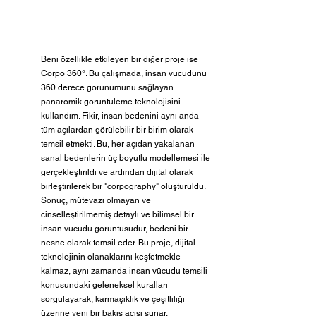
Beni özellikle etkileyen bir diğer proje ise 
Corpo 360°. Bu çalışmada, insan vücudunu 
360 derece görünümünü sağlayan 
panaromik görüntüleme teknolojisini 
kullandım. Fikir, insan bedenini aynı anda 
tüm açılardan görülebilir bir birim olarak 
temsil etmekti. Bu, her açıdan yakalanan 
sanal bedenlerin üç boyutlu modellemesi ile 
gerçekleştirildi ve ardından dijital olarak 
birleştirilerek bir "corpography" oluşturuldu. 
Sonuç, mütevazı olmayan ve 
cinselleştirilmemiş detaylı ve bilimsel bir 
insan vücudu görüntüsüdür, bedeni bir 
nesne olarak temsil eder. Bu proje, dijital 
teknolojinin olanaklarını keşfetmekle 
kalmaz, aynı zamanda insan vücudu temsili 
konusundaki geleneksel kuralları 
sorgulayarak, karmaşıklık ve çeşitliliği 
üzerine yeni bir bakış açısı sunar. 