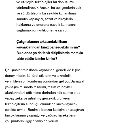
ve etkileyici teknolojiler bu dönüşümü 
yönlendirecek. Ancak, bu gelişmelerin etik 
ve sürdürülebilir bir şekilde kullanılması, 
sanatın kapsayıcı, şeffaf ve bireylerin 
haklarına ve onuruna saygılı kalmasını 
sağlamak için kritik öneme sahip.
Çalışmalarının arkasındaki ilham 
kaynaklarından biraz bahsedebilir misin? 
Bu alanda ya da farklı disiplinlerde merakla 
takip ettiğin isimler kimler? 
Çalışmalarımın ilham kaynakları, genellikle kişisel 
deneyimlerin, kültürel etkilerin ve teknolojik 
yeniliklerin bir kombinasyonundan geliyor. Sanatsal 
yaklaşımım, moda tasarımı, resim ve heykel 
alanlarındaki eğitimime derinden kök salmış olup, 
yapay zeka ve artırılmış gerçeklik gibi yeni 
teknolojilerin sunduğu olanakları kucaklayacak 
şekilde evrildi. Benimle benzer kesişimleri araştıran 
birçok tanınmış sanatçı ve çağdaş hareketlerin 
çalışmalarını ilgiyle takip ediyorum.