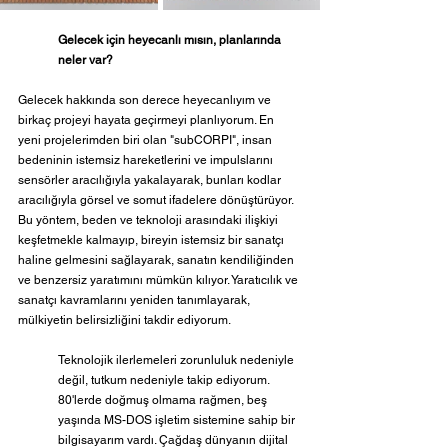
Gelecek için heyecanlı mısın, planlarında 
neler var? 
Gelecek hakkında son derece heyecanlıyım ve 
birkaç projeyi hayata geçirmeyi planlıyorum. En 
yeni projelerimden biri olan "subCORPI", insan 
bedeninin istemsiz hareketlerini ve impulslarını 
sensörler aracılığıyla yakalayarak, bunları kodlar 
aracılığıyla görsel ve somut ifadelere dönüştürüyor. 
Bu yöntem, beden ve teknoloji arasındaki ilişkiyi 
keşfetmekle kalmayıp, bireyin istemsiz bir sanatçı 
haline gelmesini sağlayarak, sanatın kendiliğinden 
ve benzersiz yaratımını mümkün kılıyor. Yaratıcılık ve 
sanatçı kavramlarını yeniden tanımlayarak, 
mülkiyetin belirsizliğini takdir ediyorum.
Teknolojik ilerlemeleri zorunluluk nedeniyle 
değil, tutkum nedeniyle takip ediyorum. 
80'lerde doğmuş olmama rağmen, beş 
yaşında MS-DOS işletim sistemine sahip bir 
bilgisayarım vardı. Çağdaş dünyanın dijital 