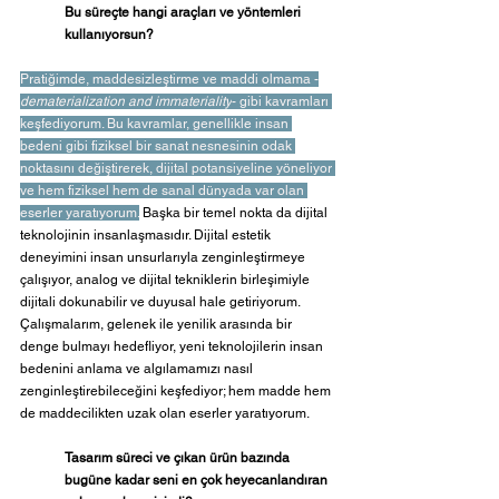
Bu süreçte hangi araçları ve yöntemleri 
kullanıyorsun?
Pratiğimde, maddesizleştirme ve maddi olmama -
dematerialization and immateriality
- gibi kavramları 
keşfediyorum. Bu kavramlar, genellikle insan 
bedeni gibi fiziksel bir sanat nesnesinin odak 
noktasını değiştirerek, dijital potansiyeline yöneliyor 
ve hem fiziksel hem de sanal dünyada var olan 
eserler yaratıyorum.
 Başka bir temel nokta da dijital 
teknolojinin insanlaşmasıdır. Dijital estetik 
deneyimini insan unsurlarıyla zenginleştirmeye 
çalışıyor, analog ve dijital tekniklerin birleşimiyle 
dijitali dokunabilir ve duyusal hale getiriyorum. 
Çalışmalarım, gelenek ile yenilik arasında bir 
denge bulmayı hedefliyor, yeni teknolojilerin insan 
bedenini anlama ve algılamamızı nasıl 
zenginleştirebileceğini keşfediyor; hem madde hem 
de maddecilikten uzak olan eserler yaratıyorum.
Tasarım süreci ve çıkan ürün bazında 
bugüne kadar seni en çok heyecanlandıran 