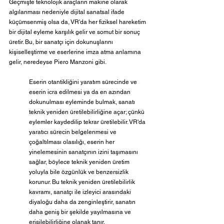
Geçmişte teknolojik araçların makine olarak 
algılanması nedeniyle dijital sanatsal ifade 
küçümsenmiş olsa da, VR'da her fiziksel hareketim 
bir dijital eyleme karşılık gelir ve somut bir sonuç 
üretir. Bu, bir sanatçı için dokunuşlarını 
kişiselleştirme ve eserlerine imza atma anlamına 
gelir, neredeyse Piero Manzoni gibi.
Eserin otantikliğini yaratım sürecinde ve 
eserin icra edilmesi ya da en azından 
dokunulması eyleminde bulmak, sanatı 
teknik yeniden üretilebilirliğine açar; çünkü 
eylemler kaydedilip tekrar üretilebilir. VR'da 
yaratıcı sürecin belgelenmesi ve 
çoğaltılması olasılığı, eserin her 
yinelemesinin sanatçının izini taşımasını 
sağlar, böylece teknik yeniden üretim 
yoluyla bile özgünlük ve benzersizlik 
korunur. Bu teknik yeniden üretilebilirlik 
kavramı, sanatçı ile izleyici arasındaki 
diyaloğu daha da zenginleştirir, sanatın 
daha geniş bir şekilde yayılmasına ve 
erişilebilirliğine olanak tanır.