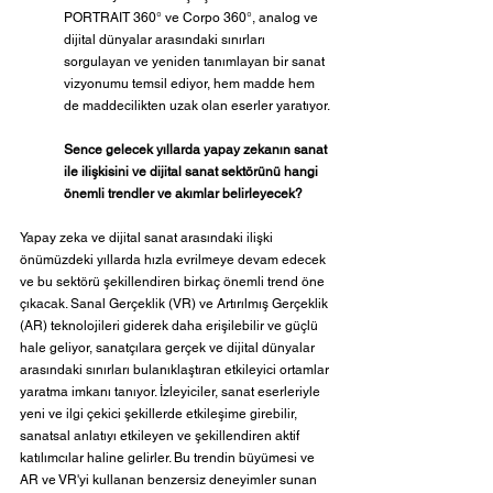
PORTRAIT 360° ve Corpo 360°, analog ve 
dijital dünyalar arasındaki sınırları 
sorgulayan ve yeniden tanımlayan bir sanat 
vizyonumu temsil ediyor, hem madde hem 
de maddecilikten uzak olan eserler yaratıyor.
Sence gelecek yıllarda yapay zekanın sanat 
ile ilişkisini ve dijital sanat sektörünü hangi 
önemli trendler ve akımlar belirleyecek?
Yapay zeka ve dijital sanat arasındaki ilişki 
önümüzdeki yıllarda hızla evrilmeye devam edecek 
ve bu sektörü şekillendiren birkaç önemli trend öne 
çıkacak. Sanal Gerçeklik (VR) ve Artırılmış Gerçeklik 
(AR) teknolojileri giderek daha erişilebilir ve güçlü 
hale geliyor, sanatçılara gerçek ve dijital dünyalar 
arasındaki sınırları bulanıklaştıran etkileyici ortamlar 
yaratma imkanı tanıyor. İzleyiciler, sanat eserleriyle 
yeni ve ilgi çekici şekillerde etkileşime girebilir, 
sanatsal anlatıyı etkileyen ve şekillendiren aktif 
katılımcılar haline gelirler. Bu trendin büyümesi ve 
AR ve VR'yi kullanan benzersiz deneyimler sunan 