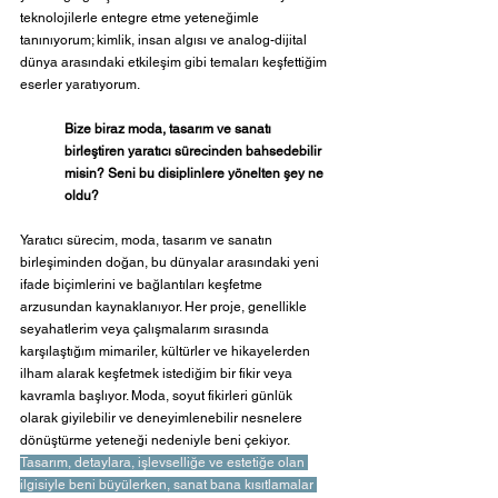
teknolojilerle entegre etme yeteneğimle 
tanınıyorum; kimlik, insan algısı ve analog-dijital 
dünya arasındaki etkileşim gibi temaları keşfettiğim 
eserler yaratıyorum. 
Bize biraz moda, tasarım ve sanatı 
birleştiren yaratıcı sürecinden bahsedebilir 
misin? Seni bu disiplinlere yönelten şey ne 
oldu?
Yaratıcı sürecim, moda, tasarım ve sanatın 
birleşiminden doğan, bu dünyalar arasındaki yeni 
ifade biçimlerini ve bağlantıları keşfetme 
arzusundan kaynaklanıyor. Her proje, genellikle 
seyahatlerim veya çalışmalarım sırasında 
karşılaştığım mimariler, kültürler ve hikayelerden 
ilham alarak keşfetmek istediğim bir fikir veya 
kavramla başlıyor. Moda, soyut fikirleri günlük 
olarak giyilebilir ve deneyimlenebilir nesnelere 
dönüştürme yeteneği nedeniyle beni çekiyor. 
Tasarım, detaylara, işlevselliğe ve estetiğe olan 
ilgisiyle beni büyülerken, sanat bana kısıtlamalar 