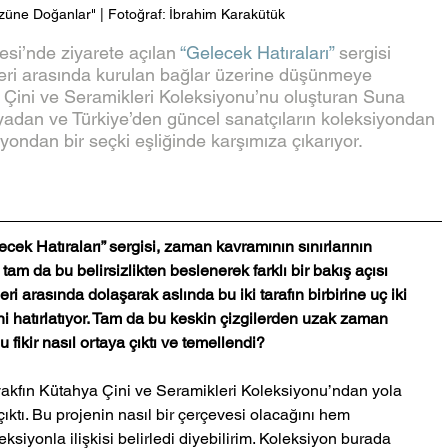
züne Doğanlar" | Fotoğraf: İbrahim Karakütük
si’nde ziyarete açılan 
“Gelecek Hatıraları”
 sergisi 
ülleri arasında kurulan bağlar üzerine düşünmeye 
 Çini ve Seramikleri Koleksiyonu’nu oluşturan Suna 
nyadan ve Türkiye’den güncel sanatçıların koleksiyondan 
iyondan bir seçki eşliğinde karşımıza çıkarıyor.
cek Hatıraları” sergisi, zaman kavramının sınırlarının 
am da bu belirsizlikten beslenerek farklı bir bakış açısı 
i arasında dolaşarak aslında bu iki tarafın birbirine uç iki 
i hatırlatıyor. Tam da bu keskin çizgilerden uzak zaman 
fikir nasıl ortaya çıktı ve temellendi?
 vakfın Kütahya Çini ve Seramikleri Koleksiyonu’ndan yola 
ıktı. Bu projenin nasıl bir çerçevesi olacağını hem 
iyonla ilişkisi belirledi diyebilirim. Koleksiyon burada 