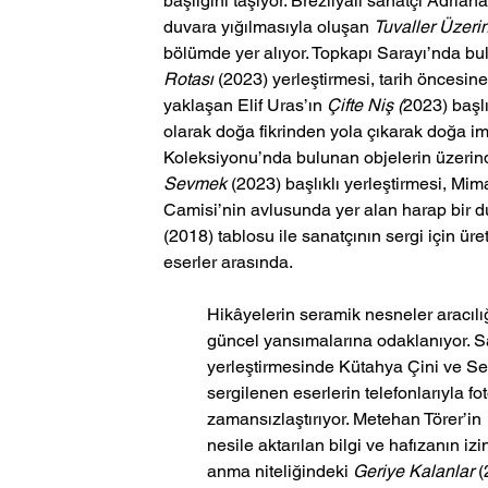
başlığını taşıyor. Brezilyalı sanatçı Adrian
duvara yığılmasıyla oluşan 
Tuvaller Üzer
bölümde yer alıyor. Topkapı Sarayı’nda bu
Rotası
 (2023) yerleştirmesi, tarih öncesine
yaklaşan Elif Uras’ın 
Çifte Niş (
2023) başlı
olarak doğa fikrinden yola çıkarak doğa i
Koleksiyonu’nda bulunan objelerin üzerin
Sevmek
 (2023) başlıklı yerleştirmesi, Mi
Camisi’nin avlusunda yer alan harap bir d
(2018) tablosu ile sanatçının sergi için üret
eserler arasında. 
Hikâyelerin seramik nesneler aracılığ
güncel yansımalarına odaklanıyor. Sa
yerleştirmesinde Kütahya Çini ve Se
sergilenen eserlerin telefonlarıyla fo
zamansızlaştırıyor. Metehan Törer’in 
nesile aktarılan bilgi ve hafızanın izi
anma niteliğindeki 
Geriye Kalanlar
 