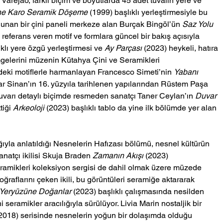
a Varejão, farklı biçim ve boyutlarda 45 adet tuvalin yere ve 
ine Karo Seramik Döşeme
 (1999) başlıklı yerleştirmesiyle bu 
lunan bir çini paneli merkeze alan Burçak Bingöl’ün 
Saz Yolu 
 referans veren motif ve formlara güncel bir bakış açısıyla 
klı yere özgü yerleştirmesi ve 
Ay Parçası
 (2023) heykeli, hatıra 
mgelerini müzenin Kütahya Çini ve Seramikleri 
deki motiflerle harmanlayan Francesco Simeti’nin 
Yabanı 
mar Sinan’ın 16. yüzyıla tarihlenen yapılarından Rüstem Paşa 
uvarı detaylı biçimde resmeden sanatçı Taner Ceylan’ın 
Duvar 
tiği 
Arkeoloji 
(2023) başlıklı tablo da yine ilk bölümde yer alan 
ıyla anlatıldığı Nesnelerin Hafızası bölümü, nesnel kültürün 
natçı ikilisi Skuja Braden 
Zamanın Akışı
 (2023) 
ramikleri koleksiyon sergisi de dahil olmak üzere müzede 
toğraflarını çeken ikili, bu görüntüleri seramiğe aktararak 
Yeryüzüne Doğanlar
 (2023) başlıklı çalışmasında nesilden 
ni seramikler aracılığıyla sürülüyor. Livia Marin nostaljik bir 
(2018) serisinde nesnelerin yoğun bir dolaşımda olduğu 