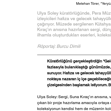
Metehan Törer, "Yeryü
Ulya Soley küratörlüğünde, Pera Müze
izleyicileri hafıza ve gelecek tahayy
çağırıyor. Müzede sergilenen Kütahya
Kıraç’ın anısına hazırlanan sergi, dü
ilhamla oluşturdukları eserleri, koleks
Röportaj: Burcu Dimili
Küratörlüğünü gerçekleştirdiğin “Gele
fazlasıyla bulanıklaştığı günümüzde, t
sunuyor. Hafıza ve gelecek tahayyüller
noktaya nazaran iç içe geçebileceğin
çizelgesinden başlamak istiyorum. Bu 
Ulya Soley: Sergi, Suna Kıraç’ın anısına,
çıkan bir proje hazırlama amacıyla ortaya ç
koleksiyonun kendisi hem de müzenin koleks