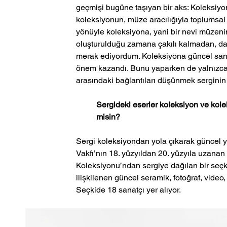
geçmişi bugüne taşıyan bir aks: Koleksiyonun
koleksiyonun, müze aracılığıyla toplumsal h
yönüyle koleksiyona, yani bir nevi müzenin
oluşturulduğu zamana çakılı kalmadan, dah
merak ediyordum. Koleksiyona güncel sana
önem kazandı. Bunu yaparken de yalnızca
arasındaki bağlantıları düşünmek serginin 
Sergideki eserler koleksiyon ve kole
misin?
Sergi koleksiyondan yola çıkarak güncel ya
Vakfı’nın 18. yüzyıldan 20. yüzyıla uzanan
Koleksiyonu’ndan sergiye dağılan bir seçk
ilişkilenen güncel seramik, fotoğraf, video,
Seçkide 18 sanatçı yer alıyor. 