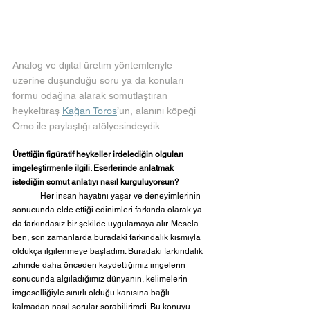
Analog ve dijital üretim yöntemleriyle 
üzerine düşündüğü soru ya da konuları 
formu odağına alarak somutlaştıran 
heykeltıraş
Kağan Toros
’un, alanını köpeği 
Omo ile paylaştığı atölyesindeydik.
Ürettiğin figüratif heykeller irdelediğin olguları 
imgeleştirmenle ilgili. Eserlerinde anlatmak 
istediğin somut anlatıyı nasıl kurguluyorsun?
	Her insan hayatını yaşar ve deneyimlerinin 
sonucunda elde ettiği edinimleri farkında olarak ya 
da farkındasız bir şekilde uygulamaya alır. Mesela 
ben, son zamanlarda buradaki farkındalık kısmıyla 
oldukça ilgilenmeye başladım. Buradaki farkındalık 
zihinde daha önceden kaydettiğimiz imgelerin 
sonucunda algıladığımız dünyanın, kelimelerin 
imgeselliğiyle sınırlı olduğu kanısına bağlı 
kalmadan nasıl sorular sorabilirimdi. Bu konuyu 