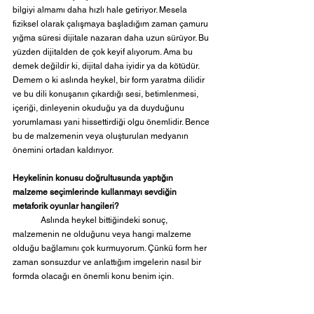
bilgiyi almamı daha hızlı hale getiriyor. Mesela 
fiziksel olarak çalışmaya başladığım zaman çamuru 
yığma süresi dijitale nazaran daha uzun sürüyor. Bu 
yüzden dijitalden de çok keyif alıyorum. Ama bu 
demek değildir ki, dijital daha iyidir ya da kötüdür. 
Demem o ki aslında heykel, bir form yaratma dilidir 
ve bu dili konuşanın çıkardığı sesi, betimlenmesi, 
içeriği, dinleyenin okuduğu ya da duyduğunu 
yorumlaması yani hissettirdiği olgu önemlidir. Bence 
bu de malzemenin veya oluşturulan medyanın 
önemini ortadan kaldırıyor.
Heykelinin konusu doğrultusunda yaptığın 
malzeme seçimlerinde kullanmayı sevdiğin 
metaforik oyunlar hangileri?
	Aslında heykel bittiğindeki sonuç, 
malzemenin ne olduğunu veya hangi malzeme 
olduğu bağlamını çok kurmuyorum. Çünkü form her 
zaman sonsuzdur ve anlattığım imgelerin nasıl bir 
formda olacağı en önemli konu benim için.