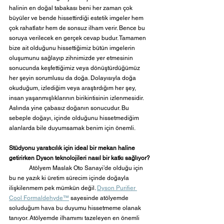
halinin en doğal tabakası beni her zaman çok 
büyüler ve bende hissettirdiği estetik imgeler hem 
çok rahatlatır hem de sonsuz ilham verir. Bence bu 
soruya verilecek en gerçek cevap budur. Tamamen 
bize ait olduğunu hissettiğimiz bütün imgelerin 
oluşumunu sağlayıp zihnimizde yer etmesinin 
sonucunda keşfettiğimiz veya dönüştürdüğümüz 
her şeyin sorumlusu da doğa. Dolayısıyla doğa 
okuduğum, izlediğim veya araştırdığım her şey, 
insan yaşanmışlıklarının birikintisinin izlenmesidir. 
Aslında yine çabasız doğanın sonucudur. Bu 
sebeple doğayı, içinde olduğunu hissetmediğim 
alanlarda bile duyumsamak benim için önemli. 
Stüdyonu yaratıcılık için ideal bir mekan haline 
getirirken Dyson teknolojileri nasıl bir katkı sağlıyor?
	Atölyem Maslak Oto Sanayi’de olduğu için 
bu ne yazık ki üretim sürecim içinde doğayla 
ilişkilenmem pek mümkün değil. 
Dyson Purifier 
Cool Formaldehyde™️
 sayesinde atölyemde 
soluduğum hava bu duyumu hissetmeme olanak 
tanıyor. Atölyemde ilhamımı tazeleyen en önemli 