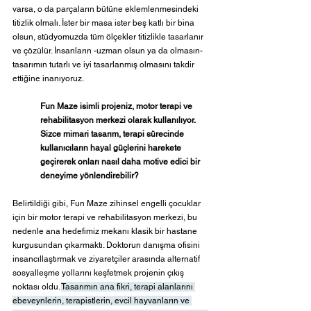
varsa, o da parçaların bütüne eklemlenmesindeki 
titizlik olmalı. İster bir masa ister beş katlı bir bina 
olsun, stüdyomuzda tüm ölçekler titizlikle tasarlanır 
ve çözülür. İnsanların -uzman olsun ya da olmasın- 
tasarımın tutarlı ve iyi tasarlanmış olmasını takdir 
ettiğine inanıyoruz.  
Fun Maze isimli projeniz, motor terapi ve 
rehabilitasyon merkezi olarak kullanılıyor. 
Sizce mimari tasarım, terapi sürecinde 
kullanıcıların hayal güçlerini harekete 
geçirerek onları nasıl daha motive edici bir 
deneyime yönlendirebilir?
Belirtildiği gibi, Fun Maze zihinsel engelli çocuklar 
için bir motor terapi ve rehabilitasyon merkezi, bu 
nedenle ana hedefimiz mekanı klasik bir hastane 
kurgusundan çıkarmaktı. Doktorun danışma ofisini 
insancıllaştırmak ve ziyaretçiler arasında alternatif 
sosyalleşme yollarını keşfetmek projenin çıkış 
noktası oldu. 
Tasarımın ana fikri, terapi alanlarını 
ebeveynlerin, terapistlerin, evcil hayvanların ve 