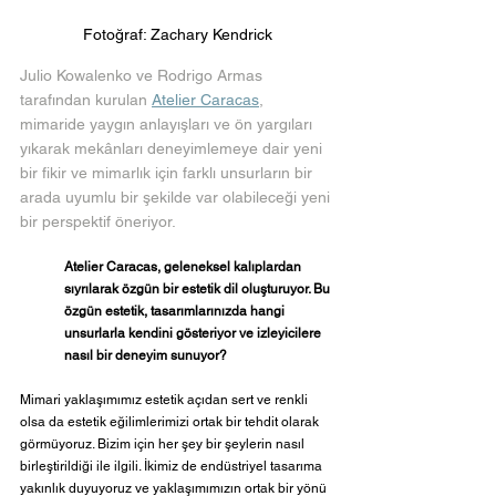
Fotoğraf: Zachary Kendrick
Julio Kowalenko ve Rodrigo Armas 
tarafından kurulan 
Atelier Caracas
, 
mimaride yaygın anlayışları ve ön yargıları 
yıkarak mekânları deneyimlemeye dair yeni 
bir fikir ve mimarlık için farklı unsurların bir 
arada uyumlu bir şekilde var olabileceği yeni 
bir perspektif öneriyor. 
Atelier Caracas, geleneksel kalıplardan 
sıyrılarak özgün bir estetik dil oluşturuyor. Bu 
özgün estetik, tasarımlarınızda hangi 
unsurlarla kendini gösteriyor ve izleyicilere 
nasıl bir deneyim sunuyor?
Mimari yaklaşımımız estetik açıdan sert ve renkli 
olsa da estetik eğilimlerimizi ortak bir tehdit olarak 
görmüyoruz. Bizim için her şey bir şeylerin nasıl 
birleştirildiği ile ilgili. İkimiz de endüstriyel tasarıma 
yakınlık duyuyoruz ve yaklaşımımızın ortak bir yönü 