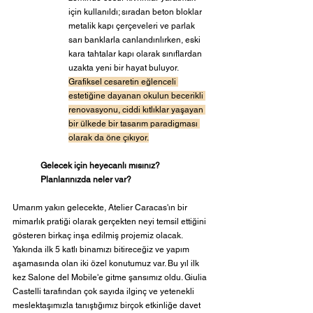
için kullanıldı; sıradan beton bloklar 
metalik kapı çerçeveleri ve parlak 
sarı banklarla canlandırılırken, eski 
kara tahtalar kapı olarak sınıflardan 
uzakta yeni bir hayat buluyor. 
Grafiksel cesaretin eğlenceli 
estetiğine dayanan okulun becerikli 
renovasyonu, ciddi kıtlıklar yaşayan 
bir ülkede bir tasarım paradigması 
olarak da öne çıkıyor.
Gelecek için heyecanlı mısınız? 
Planlarınızda neler var?
Umarım yakın gelecekte, Atelier Caracas'ın bir 
mimarlık pratiği olarak gerçekten neyi temsil ettiğini 
gösteren birkaç inşa edilmiş projemiz olacak. 
Yakında ilk 5 katlı binamızı bitireceğiz ve yapım 
aşamasında olan iki özel konutumuz var. Bu yıl ilk 
kez Salone del Mobile'e gitme şansımız oldu. Giulia 
Castelli tarafından çok sayıda ilginç ve yetenekli 
meslektaşımızla tanıştığımız birçok etkinliğe davet 