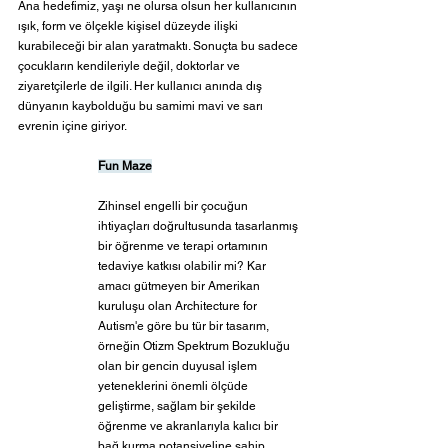
Ana hedefimiz, yaşı ne olursa olsun her kullanıcının 
ışık, form ve ölçekle kişisel düzeyde ilişki 
kurabileceği bir alan yaratmaktı. Sonuçta bu sadece 
çocukların kendileriyle değil, doktorlar ve 
ziyaretçilerle de ilgili. Her kullanıcı anında dış 
dünyanın kaybolduğu bu samimi mavi ve sarı 
evrenin içine giriyor. 
Fun Maze
Zihinsel engelli bir çocuğun 
ihtiyaçları doğrultusunda tasarlanmış 
bir öğrenme ve terapi ortamının 
tedaviye katkısı olabilir mi? Kar 
amacı gütmeyen bir Amerikan 
kuruluşu olan Architecture for 
Autism'e göre bu tür bir tasarım, 
örneğin Otizm Spektrum Bozukluğu 
olan bir gencin duyusal işlem 
yeteneklerini önemli ölçüde 
geliştirme, sağlam bir şekilde 
öğrenme ve akranlarıyla kalıcı bir 
bağ kurma potansiyeline sahip. 