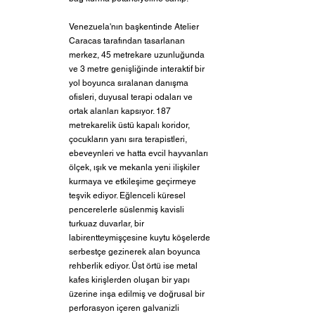
Venezuela'nın başkentinde Atelier 
Caracas tarafından tasarlanan 
merkez, 45 metrekare uzunluğunda 
ve 3 metre genişliğinde interaktif bir 
yol boyunca sıralanan danışma 
ofisleri, duyusal terapi odaları ve 
ortak alanları kapsıyor. 187 
metrekarelik üstü kapalı koridor, 
çocukların yanı sıra terapistleri, 
ebeveynleri ve hatta evcil hayvanları 
ölçek, ışık ve mekanla yeni ilişkiler 
kurmaya ve etkileşime geçirmeye 
teşvik ediyor. Eğlenceli küresel 
pencerelerle süslenmiş kavisli 
turkuaz duvarlar, bir 
labirentteymişçesine kuytu köşelerde 
serbestçe gezinerek alan boyunca 
rehberlik ediyor. Üst örtü ise metal 
kafes kirişlerden oluşan bir yapı 
üzerine inşa edilmiş ve doğrusal bir 
perforasyon içeren galvanizli 