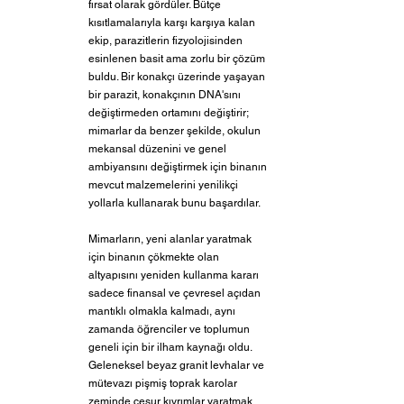
fırsat olarak gördüler. Bütçe 
kısıtlamalarıyla karşı karşıya kalan 
ekip, parazitlerin fizyolojisinden 
esinlenen basit ama zorlu bir çözüm 
buldu. Bir konakçı üzerinde yaşayan 
bir parazit, konakçının DNA'sını 
değiştirmeden ortamını değiştirir; 
mimarlar da benzer şekilde, okulun 
mekansal düzenini ve genel 
ambiyansını değiştirmek için binanın 
mevcut malzemelerini yenilikçi 
yollarla kullanarak bunu başardılar.
Mimarların, yeni alanlar yaratmak 
için binanın çökmekte olan 
altyapısını yeniden kullanma kararı 
sadece finansal ve çevresel açıdan 
mantıklı olmakla kalmadı, aynı 
zamanda öğrenciler ve toplumun 
geneli için bir ilham kaynağı oldu. 
Geleneksel beyaz granit levhalar ve 
mütevazı pişmiş toprak karolar 
zeminde cesur kıvrımlar yaratmak 