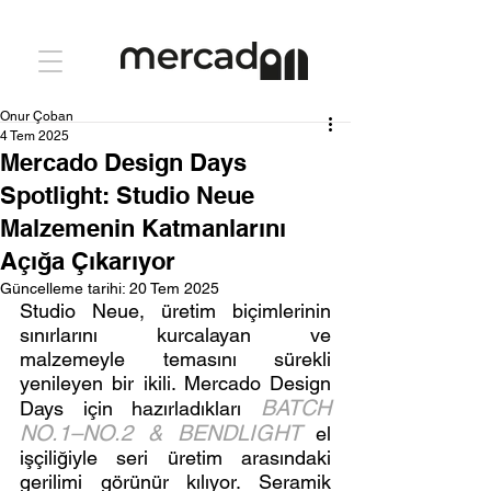
Onur Çoban
4 Tem 2025
Mercado Design Days
Spotlight: Studio Neue
Malzemenin Katmanlarını
Açığa Çıkarıyor
Güncelleme tarihi:
20 Tem 2025
Studio Neue, üretim biçimlerinin 
sınırlarını kurcalayan ve 
malzemeyle temasını sürekli 
yenileyen bir ikili. Mercado Design 
BATCH 
Days için hazırladıkları 
NO.1–NO.2 & BENDLIGHT
 el 
işçiliğiyle seri üretim arasındaki 
gerilimi görünür kılıyor. Seramik 