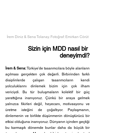
İrem Diniz & Sena Tolanay. Fotoğraf: Emirkan Cörüt
Sizin için MDD nasıl bir 
deneyimdi?
İrem & Sena:
 ⁠Türkiye’de tasarımcılara böyle alanların 
açılması gerçekten çok değerli. Birbirinden farklı 
disiplinlerde çalışan tasarımcıların kendi 
yolculuklarını dinlemek bizim için çok ilham 
vericiydi. Bu tür buluşmaların kolektif bir güç 
yarattığına inanıyoruz. Çünkü bir araya gelmek 
yalnızca fikirleri değil, heyecanı, motivasyonu ve 
üretme isteğini de çoğaltıyor. Paylaşmanın, 
dinlemenin ve birlikte düşünmenin dönüştürücü bir 
etkisi olduğuna inanıyoruz. Dünyanın içinden geçtiği 
bu karmaşık dönemde bunlar daha da büyük bir 