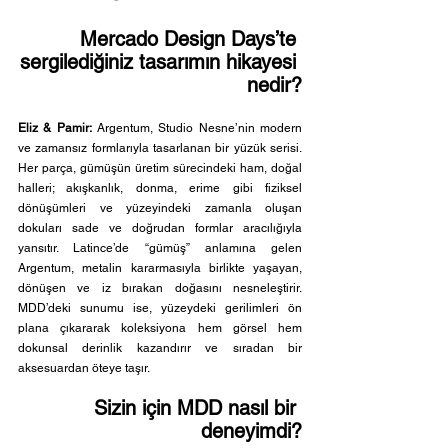
Mercado Design Days’te 
sergilediğiniz tasarımın hikayesi 
nedir?
Eliz & Pamir:
 Argentum, Studio Nesne’nin modern 
ve zamansız formlarıyla tasarlanan bir yüzük serisi. 
Her parça, gümüşün üretim sürecindeki ham, doğal 
halleri; akışkanlık, donma, erime gibi fiziksel 
dönüşümleri ve yüzeyindeki zamanla oluşan 
dokuları sade ve doğrudan formlar aracılığıyla 
yansıtır. Latince’de “gümüş” anlamına gelen 
Argentum, metalin kararmasıyla birlikte yaşayan, 
dönüşen ve iz bırakan doğasını nesneleştirir. 
MDD’deki sunumu ise, yüzeydeki gerilimleri ön 
plana çıkararak koleksiyona hem görsel hem 
dokunsal derinlik kazandırır ve sıradan bir 
aksesuardan öteye taşır.
Sizin için MDD nasıl bir 
deneyimdi?