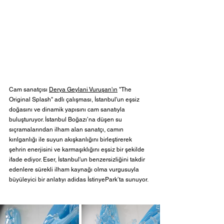
Cam sanatçısı 
Derya Geylani Vuruşan'ın
 "The 
Original Splash" adlı çalışması, İstanbul'un eşsiz 
doğasını ve dinamik yapısını cam sanatıyla 
buluşturuyor. İstanbul Boğazı’na düşen su 
sıçramalarından ilham alan sanatçı, camın 
kırılganlığı ile suyun akışkanlığını birleştirerek 
şehrin enerjisini ve karmaşıklığını eşsiz bir şekilde 
ifade ediyor. Eser, İstanbul'un benzersizliğini takdir 
edenlere sürekli ilham kaynağı olma vurgusuyla 
büyüleyici bir anlatıyı adidas İstinyePark’ta sunuyor.