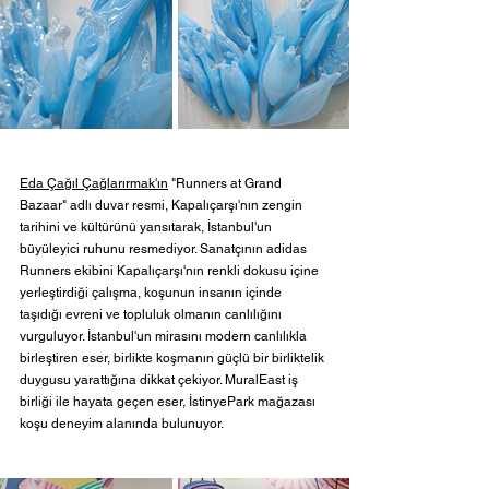
Eda Çağıl Çağlarırmak'ın
 "Runners at Grand 
Bazaar" adlı duvar resmi, Kapalıçarşı'nın zengin 
tarihini ve kültürünü yansıtarak, İstanbul'un 
büyüleyici ruhunu resmediyor. Sanatçının adidas 
Runners ekibini Kapalıçarşı'nın renkli dokusu içine 
yerleştirdiği çalışma, koşunun insanın içinde 
taşıdığı evreni ve topluluk olmanın canlılığını 
vurguluyor. İstanbul'un mirasını modern canlılıkla 
birleştiren eser, birlikte koşmanın güçlü bir birliktelik 
duygusu yarattığına dikkat çekiyor. MuralEast iş 
birliği ile hayata geçen eser, İstinyePark mağazası 
koşu deneyim alanında bulunuyor.