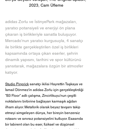
2023, Cam Üfleme
adidas Zorlu ve İstinyePark mağazaları, 
yaratıcı potansiyeli ve enerjiyi ön plana 
çıkaran iş birlikleriyle sanatla buluşuyor. 
Mercado’nun yaratıcı kurgusuyla, 4 sanatçı 
ile birlikte gerçekleştirilen özel iş birlikleri 
kapsamında ortaya çıkan eserler, şehrin 
dinamik yapısını, tarihini ve spor kültürünü 
yansıtarak, mağazalara özgün bir atmosfer 
katıyor.
Studio Pinprick
 sanatçı ikilisi Hayrettin Taşkaya ve 
İsmail Dönmez'in adidas Zorlu için gerçekleştirdiği 
"B3 Floor" adlı çalışma, Zincirlikuyu'nun çeşitli 
noktalarını birbirine bağlayan karmaşık ağdan 
ilham alıyor. Metaforik olarak beyaz tavşanı takip 
etmeyi simgeleyen dünya, her bireyin benzersiz 
rotasını ve sınırsız potansiyelini kutluyor. Esasında 
bir labirent olan bu eser, fiziksel ve düşünsel 