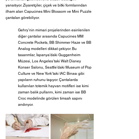
yansıtıyor. Ziyaretçiler, çiçek ve bitki formlarından 
ilham alan Capucines Mini Blossom ve Mini Puzzle 
çantaları görebiliyor.  
Gehry’nin mimari projelerinden esinlenilen 
diğer çantalar arasında Capucines MM 
Concrete Pockets, BB Shimmer Haze ve BB 
Analog modelleri dikkat çekiyor. Bu 
tasarımlar, İspanya’daki Guggenheim 
Müzesi, Los Angeles’taki Walt Disney 
Konser Salonu, Seattle’daki Museum of Pop 
Culture ve New York’taki IAC Binası gibi 
yapıların ruhunu taşıyor. Çantalarda 
kullanılan totemik hayvan motifleri ise kimi 
zaman balık pullarını, kimi zaman ise BB 
Croc modelinde görülen timsah sapını 
andırıyor.  