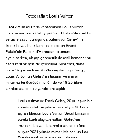
Fotoğraflar: Louis Vuitton
2024 Art Basel Paris kapsamında Louis Vuitton, 
ünlü mimar Frank Gehry’ye Grand Palais’de özel bir 
sergiyle saygı duruşunda bulunuyor. Gehry'nin 
ikonik beyaz balık lambası, geceleri Grand 
Palais’nin Balcon d’Honneur bölümünü 
aydınlatırken, ahşap geometrik desenli kemerler bu 
eseri zarif bir şekilde çevreliyor. Aynı eser, daha 
önce Gagosian New York'ta sergilenmişti. Sergi, 
Louis Vuitton’un Gehry'nin tasarım ve mimari 
mirasına bir övgüsü niteliğinde ve 18-20 Ekim 
tarihleri arasında ziyaretçilere açıldı.  
Louis Vuitton ve Frank Gehry, 20 yılı aşkın bir 
süredir ortak projelere imza atıyor. 2019’da 
açılan Maison Louis Vuitton Seoul binasının 
camla kaplı akışkan hatları, Gehry'nin 
imzasını taşıyan tasarımlar arasında öne 
çıkıyor. 2021 yılında mimar, Maison’un Les 