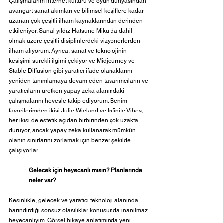
Çalışmalarım internet kültürü ve oyun dünyasından 
avangart sanat akımları ve bilimsel keşiflere kadar 
uzanan çok çeşitli ilham kaynaklarından derinden 
etkileniyor. Sanal yıldız Hatsune Miku da dahil 
olmak üzere çeşitli disiplinlerdeki vizyonerlerden 
ilham alıyorum. Ayrıca, sanat ve teknolojinin 
kesişimi sürekli ilgimi çekiyor ve Midjourney ve 
Stable Diffusion gibi yaratıcı ifade olanaklarını 
yeniden tanımlamaya devam eden tasarımcıların ve 
yaratıcıların üretken yapay zeka alanındaki 
çalışmalarını hevesle takip ediyorum. Benim 
favorilerimden ikisi Julie Wieland ve Infinite Vibes, 
her ikisi de estetik açıdan birbirinden çok uzakta 
duruyor, ancak yapay zeka kullanarak mümkün 
olanın sınırlarını zorlamak için benzer şekilde 
çalışıyorlar.
Gelecek için heyecanlı mısın? Planlarında 
neler var?
Kesinlikle, gelecek ve yaratıcı teknoloji alanında 
barındırdığı sonsuz olasılıklar konusunda inanılmaz 
heyecanlıyım. Görsel hikaye anlatımında yeni 