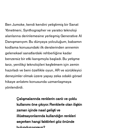
Ben Jumoke, kendi kendini yetiştirmiş bir Sanat 
Yönetmeni, Synthographer ve yaratıcı teknoloji 
alanlarına derinlemesine yerleşmiş Generative AI 
Danışmanıyım. Bu dünyaya yolculuğum, babamın 
kodlama konusundaki ilk derslerinden annemin 
geleneksel sanatlardaki rehberliğine kadar 
benzersiz bir etki karışımıyla başladı. Bu yetişme 
tarzı, yenilikçi teknolojileri keşfetmem için zemin 
hazırladı ve beni özellikle oyun, AR ve sürükleyici 
deneyimler olmak üzere yapay zeka odaklı görsel 
hikaye anlatımı konusunda uzmanlaşmaya 
yönlendirdi.
Çalışmalarında renklerin canlı ve çoklu 
kullanımı öne çıkıyor. Renklerle olan ilişkin 
zaman içinde nasıl gelişti ve 
illüstrasyonlarında kullandığın renkleri 
seçerken hangi faktörleri göz önünde 
bulunduruyorsun?