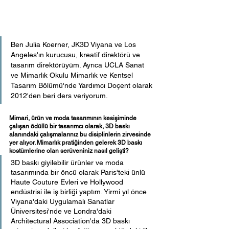
Ben Julia Koerner, JK3D Viyana ve Los 
Angeles'ın kurucusu, kreatif direktörü ve 
tasarım direktörüyüm. Ayrıca UCLA Sanat 
ve Mimarlık Okulu Mimarlık ve Kentsel 
Tasarım Bölümü'nde Yardımcı Doçent olarak 
2012'den beri ders veriyorum.
Mimari, ürün ve moda tasarımının kesişiminde 
çalışan ödüllü bir tasarımcı olarak, 3D baskı 
alanındaki çalışmalarınız bu disiplinlerin zirvesinde 
yer alıyor. Mimarlık pratiğinden gelerek 3D baskı 
kostümlerine olan serüveniniz nasıl gelişti?
3D baskı giyilebilir ürünler ve moda 
tasarımında bir öncü olarak Paris'teki ünlü 
Haute Couture Evleri ve Hollywood 
endüstrisi ile iş birliği yaptım. Yirmi yıl önce 
Viyana'daki Uygulamalı Sanatlar 
Üniversitesi'nde ve Londra'daki 
Architectural Association'da 3D baskı 