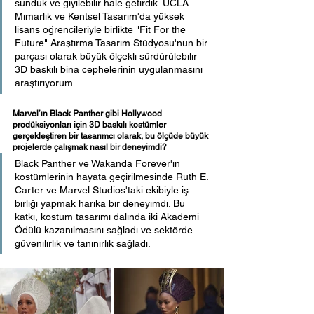
sunduk ve giyilebilir hale getirdik. UCLA 
Mimarlık ve Kentsel Tasarım'da yüksek 
lisans öğrencileriyle birlikte "Fit For the 
Future" Araştırma Tasarım Stüdyosu'nun bir 
parçası olarak büyük ölçekli sürdürülebilir 
3D baskılı bina cephelerinin uygulanmasını 
araştırıyorum.
Marvel’ın Black Panther gibi Hollywood 
prodüksiyonları için 3D baskılı kostümler 
gerçekleştiren bir tasarımcı olarak, bu ölçüde büyük 
projelerde çalışmak nasıl bir deneyimdi?
Black Panther ve Wakanda Forever'ın 
kostümlerinin hayata geçirilmesinde Ruth E. 
Carter ve Marvel Studios'taki ekibiyle iş 
birliği yapmak harika bir deneyimdi. Bu 
katkı, kostüm tasarımı dalında iki Akademi 
Ödülü kazanılmasını sağladı ve sektörde 
güvenilirlik ve tanınırlık sağladı. 