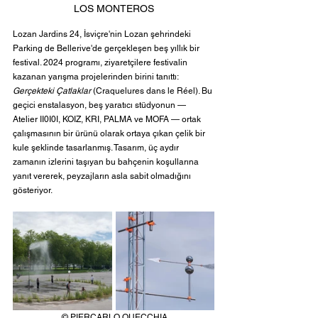
LOS MONTEROS
Lozan Jardins 24, İsviçre'nin Lozan şehrindeki 
Parking de Bellerive'de gerçekleşen beş yıllık bir 
festival. 2024 programı, ziyaretçilere festivalin 
kazanan yarışma projelerinden birini tanıttı: 
Gerçekteki Çatlaklar
 (Craquelures dans le Réel). Bu 
geçici enstalasyon, beş yaratıcı stüdyonun — 
Atelier II0I0I, KOIZ, KRI, PALMA ve MOFA — ortak 
çalışmasının bir ürünü olarak ortaya çıkan çelik bir 
kule şeklinde tasarlanmış. Tasarım, üç aydır 
zamanın izlerini taşıyan bu bahçenin koşullarına 
yanıt vererek, peyzajların asla sabit olmadığını 
gösteriyor. 
© PIERCARLO QUECCHIA