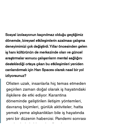
Sosyal izolasyonun kaçınılmaz olduğu geçtiğimiz 
dönemde, bireysel etkileşimlerin azalması çalışma 
deneyimimizi çok değiştirdi. Yıllar öncesinden gelen 
iş hanı kültürünün de merkezinde olan ve güncel 
araştırmalar sonucu çalışanların mental sağlığını 
desteklediği ortaya çıkan bu etkileşimleri yeniden 
canlandırmak için Han Spaces olarak nasıl bir yol 
izliyorsunuz?
Ofisten uzak, insanlarla hiç temas etmeden 
geçirilen zaman doğal olarak iş hayatındaki 
ilişkilere de etki ediyor. Karantina 
döneminde geliştirilen iletişim yöntemleri, 
davranış biçimleri, günlük aktiviteler, hatta 
yemek yeme alışkanlıkları bile iş hayatında 
yeni bir düzenin habercisi. Pandemi sonrası 
nasıl evlerimiz bir anda ofise dönüştüyse, 
ofisler de eve dönüşüyor. Artık o bildiğimiz 