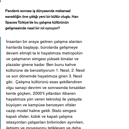
Pandemi sonrası iş dünyasında mekansal 
esnekliğin öne çıktığı yeni bir kültür oluştu. Han 
Spaces Türkiye'de bu çalışma kültürünün 
gelişmesinde nasıl bir rol oynuyor?
İnsanları bir araya getiren çalışma alanları 
hanlarda başlayıp, bürolarda gelişmeye 
devam etmişti ta ki hayatımıza metropolün 
ve çalışmanın simgesi yüksek binalar ve 
plazalar girene kadar. Ben bunu kahve 
kültürüne de benzetiyorum 1. Nesil, 2. Nesil 
ve son dönemde hayatımıza giren 3. Nesil 
gibi.. Çalışma kültürünü esas şekillendiren 
olgu sanayi devrimi ve sonrasında kırsaldan 
kente göçken, 2000’li yıllardan itibaren 
hayatımıza yön veren teknoloji ile yatayda 
büyüyen ve kampüse benzeyen ofisler 
cazip model haline geldi. Statü simgesi 
kapalı ofisler, kübik ve kapalı çalışma 
istasyonları çalışanları birbirinden ayırırken, 
iletişimi ve inovasyonu tetikleyen ve daha 