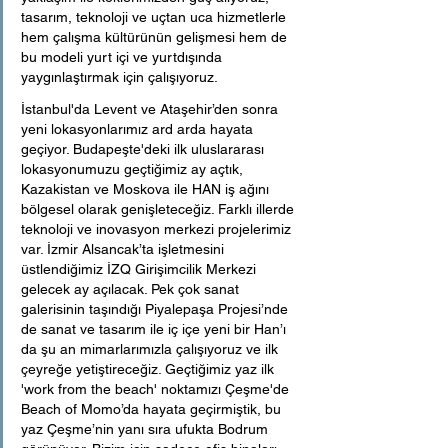
tasarım, teknoloji ve uçtan uca hizmetlerle 
hem çalışma kültürünün gelişmesi hem de 
bu modeli yurt içi ve yurtdışında 
yaygınlaştırmak için çalışıyoruz.
İstanbul'da Levent ve Ataşehir’den sonra 
yeni lokasyonlarımız ard arda hayata 
geçiyor. Budapeşte'deki ilk uluslararası 
lokasyonumuzu geçtiğimiz ay açtık, 
Kazakistan ve Moskova ile HAN iş ağını 
bölgesel olarak genişleteceğiz. Farklı illerde 
teknoloji ve inovasyon merkezi projelerimiz 
var. İzmir Alsancak’ta işletmesini 
üstlendiğimiz İZQ Girişimcilik Merkezi 
gelecek ay açılacak. Pek çok sanat 
galerisinin taşındığı Piyalepaşa Projesi’nde 
de sanat ve tasarım ile iç içe yeni bir Han’ı 
da şu an mimarlarımızla çalışıyoruz ve ilk 
çeyreğe yetiştireceğiz. Geçtiğimiz yaz ilk 
'work from the beach' noktamızı Çeşme'de 
Beach of Momo’da hayata geçirmiştik, bu 
yaz Çeşme’nin yanı sıra ufukta Bodrum 