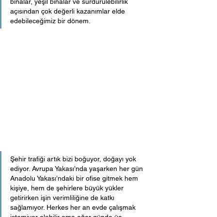
binalar, yeşil binalar ve sürdürülebilirlik 
açısından çok değerli kazanımlar elde 
edebileceğimiz bir dönem.
Şehir trafiği artık bizi boğuyor, doğayı yok 
ediyor. Avrupa Yakası’nda yaşarken her gün 
Anadolu Yakası’ndaki bir ofise gitmek hem 
kişiye, hem de şehirlere büyük yükler 
getirirken işin verimliliğine de katkı 
sağlamıyor. Herkes her an evde çalışmak 
istemiyor olabilir ama eğer günde üç 