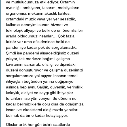
ve mutluluğumuza etki ediyor. Ortamın 
aydınlığı, ambiyans, tasarım, mobilyaların 
ergonomisi, mekanın akustik kalitesi, 
ortamdaki müzik veya yer yer sessizlik, 
kullanıcı deneyimi sunan hizmet ve 
teknolojik altyapı ve belki de en önemlisi bir 
arada olduğumuz insanlar… Çok fazla 
faktör var ama ofis denince belki de 
pandemiye kadar pek de sorgulamadık. 
Şimdi ise pandemi alışageldiğimiz düzeni 
yıkıyor, tek merkeze bağımlı çalışma 
kavramını sarsarak, ofis içi ve dışındaki 
düzeni dönüştürüyor ve çalışma düzenimizi 
sorgulamamıza yol açıyor. İnsanın temel 
ihtiyaçları bugünden yarına değişmiyor 
aslında hep aynı. Sağlık, güvenlik, verimlilik, 
kolaylık, aidiyet ve saygı gibi ihtiyaçlar 
tercihlerimize yön veriyor. Bu dönem ne 
kadar belirsizliklerle dolu olsa da odağımıza 
insanı ve ekosistemi aldığımızda yanıtları 
bulmak da bir o kadar kolaylaşıyor.
Ofisler artık her gün belirli saatlerde 