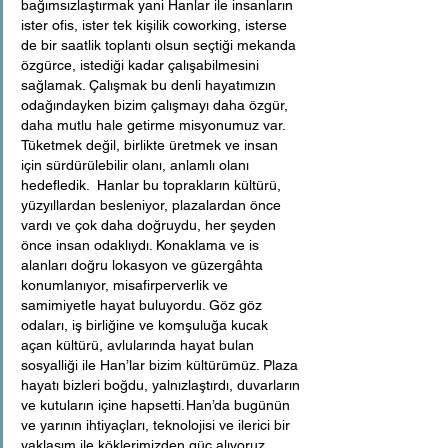
bağımsızlaştırmak yani Hanlar ile insanların 
ister ofis, ister tek kişilik coworking, isterse 
de bir saatlik toplantı olsun seçtiği mekanda 
özgürce, istediği kadar çalışabilmesini 
sağlamak. Çalışmak bu denli hayatımızın 
odağındayken bizim çalışmayı daha özgür, 
daha mutlu hale getirme misyonumuz var. 
Tüketmek değil, birlikte üretmek ve insan 
için sürdürülebilir olanı, anlamlı olanı 
hedefledik.  Hanlar bu toprakların kültürü, 
yüzyıllardan besleniyor, plazalardan önce 
vardı ve çok daha doğruydu, her şeyden 
önce insan odaklıydı. Konaklama ve is 
alanları doğru lokasyon ve güzergâhta 
konumlanıyor, misafirperverlik ve 
samimiyetle hayat buluyordu. Göz göz 
odaları, iş birliğine ve komşuluğa kucak 
açan kültürü, avlularında hayat bulan 
sosyalliği ile Han’lar bizim kültürümüz. Plaza 
hayatı bizleri boğdu, yalnızlaştırdı, duvarların 
ve kutuların içine hapsetti. Han’da bugünün 
ve yarının ihtiyaçları, teknolojisi ve ilerici bir 
yaklaşım ile köklerimizden güç alıyoruz, 