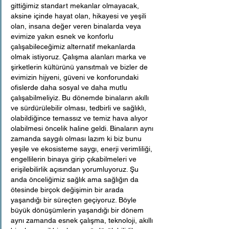
gittiğimiz standart mekanlar olmayacak, 
aksine içinde hayat olan, hikayesi ve yeşili 
olan, insana değer veren binalarda veya 
evimize yakın esnek ve konforlu 
çalışabileceğimiz alternatif mekanlarda 
olmak istiyoruz. Çalışma alanları marka ve 
şirketlerin kültürünü yansıtmalı ve bizler de 
evimizin hijyeni, güveni ve konforundaki 
ofislerde daha sosyal ve daha mutlu 
çalışabilmeliyiz. Bu dönemde binaların akıllı 
ve sürdürülebilir olması, tedbirli ve sağlıklı, 
olabildiğince temassız ve temiz hava alıyor 
olabilmesi öncelik haline geldi. Binaların aynı 
zamanda saygılı olması lazım ki biz bunu 
yeşile ve ekosisteme saygı, enerji verimliliği, 
engellilerin binaya girip çıkabilmeleri ve 
erişilebilirlik açısından yorumluyoruz. Şu 
anda önceliğimiz sağlık ama sağlığın da 
ötesinde birçok değişimin bir arada 
yaşandığı bir süreçten geçiyoruz. Böyle 
büyük dönüşümlerin yaşandığı bir dönem 
aynı zamanda esnek çalışma, teknoloji, akıllı 