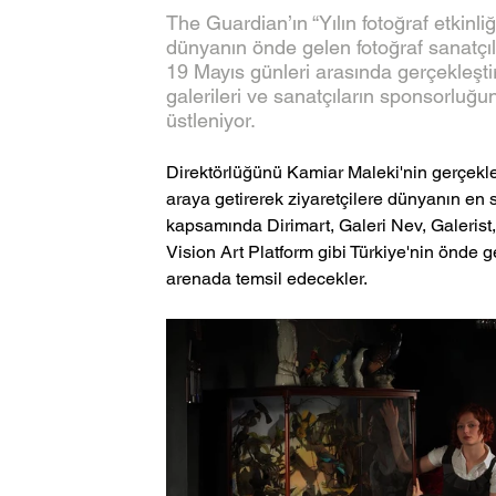
The Guardian’ın “Yılın fotoğraf etkinliğ
dünyanın önde gelen fotoğraf sanatçıla
19 Mayıs günleri arasında gerçekleşti
galerileri ve sanatçıların sponsorluğu
üstleniyor.
Direktörlüğünü Kamiar Maleki'nin gerçekleş
araya getirerek ziyaretçilere dünyanın en s
kapsamında Dirimart, Galeri Nev, Galerist
Vision Art Platform gibi Türkiye'nin önde ge
arenada temsil edecekler.