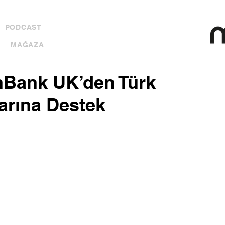
PODCAST
MAĞAZA
shBank UK’den Türk
arına Destek