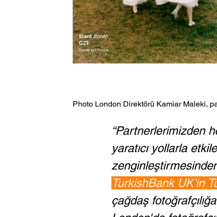
Photo London Direktörü Kamiar Maleki, partn
“Partnerlerimizden her
yaratıcı yollarla etkil
zenginleştirmesinden
TurkishBank UK’in Tü
çağdaş fotoğrafçılığa