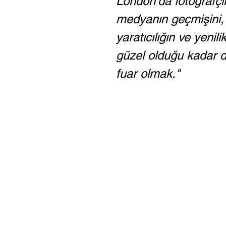
London'da fotoğrafçılı
medyanın geçmişini,
yaratıcılığın ve yenil
güzel olduğu kadar d
fuar olmak."