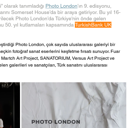
i” olarak tanımladığı 
Photo London
’ın 9. edisyonu, 
rını Somerset House’da bir araya getiriyor. Bu yıl 16-
rilecek Photo London’da Türkiye'nin önde gelen 
nu 50. yıl kutlamaları kapsamında 
TurkishBank UK
tirdiği Photo London, çok sayıda uluslararası galeriyi bir 
eçkin fotoğraf sanat eserlerini keşfetme fırsatı sunuyor. Fuar 
, Martch Art Project, SANATORIUM, Versus Art Project ve 
len galerileri ve sanatçıları, Türk sanatını uluslararası 