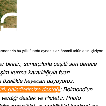
erlerin bu yılki fuarda oynadıkları önemli rolün altını çiziyor:
 birinin, sanatçılarla çeşitli son derece 
eşim kurma kararlılığıyla fuarı 
 özellikle heyecan duyuyoruz. 
rk galerilerimize desteği
; Belmond'un 
 verdiği destek ve Pictet'in Photo 