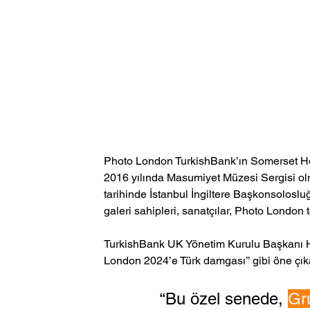
Photo London TurkishBank’ın Somerset House'
2016 yılında Masumiyet Müzesi Sergisi olm
tarihinde İstanbul İngiltere Başkonsolosluğ
galeri sahipleri, sanatçılar, Photo London t
TurkishBank UK Yönetim Kurulu Başkanı Ha
London 2024’e Türk damgası’’ gibi öne çıkan 
‘‘Bu özel senede, 
Gr