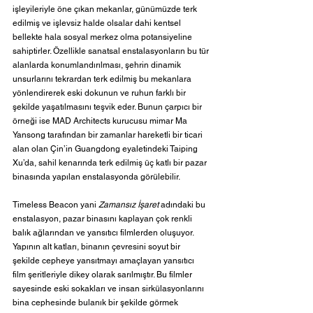
işleyileriyle öne çıkan mekanlar, günümüzde terk 
edilmiş ve işlevsiz halde olsalar dahi kentsel 
bellekte hala sosyal merkez olma potansiyeline 
sahiptirler. Özellikle sanatsal enstalasyonların bu tür 
alanlarda konumlandırılması, şehrin dinamik 
unsurlarını tekrardan terk edilmiş bu mekanlara 
yönlendirerek eski dokunun ve ruhun farklı bir 
şekilde yaşatılmasını teşvik eder. Bunun çarpıcı bir 
örneği ise MAD Architects kurucusu mimar Ma 
Yansong tarafından bir zamanlar hareketli bir ticari 
alan olan Çin’in Guangdong eyaletindeki Taiping 
Xu’da, sahil kenarında terk edilmiş üç katlı bir pazar 
binasında yapılan enstalasyonda görülebilir.
Timeless Beacon yani 
Zamansız İşaret
 adındaki bu 
enstalasyon, pazar binasını kaplayan çok renkli 
balık ağlarından ve yansıtıcı filmlerden oluşuyor. 
Yapının alt katları, binanın çevresini soyut bir 
şekilde cepheye yansıtmayı amaçlayan yansıtıcı 
film şeritleriyle dikey olarak sarılmıştır. Bu filmler 
sayesinde eski sokakları ve insan sirkülasyonlarını 
bina cephesinde bulanık bir şekilde görmek 