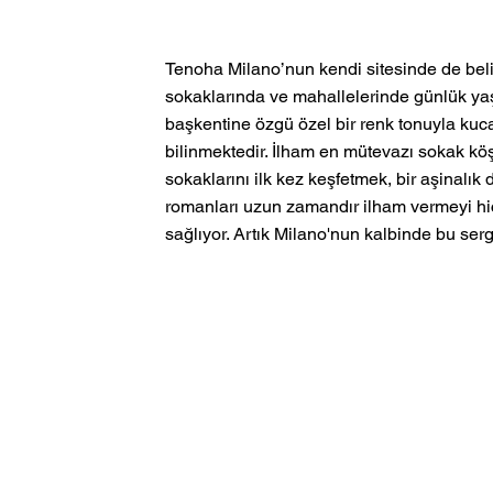
Tenoha Milano’nun kendi sitesinde de belirt
sokaklarında ve mahallelerinde günlük yaşam
başkentine özgü özel bir renk tonuyla kucakl
bilinmektedir. İlham en mütevazı sokak köş
sokaklarını ilk kez keşfetmek, bir aşinalık d
romanları uzun zamandır ilham vermeyi hiç
sağlıyor. Artık Milano'nun kalbinde bu sergi