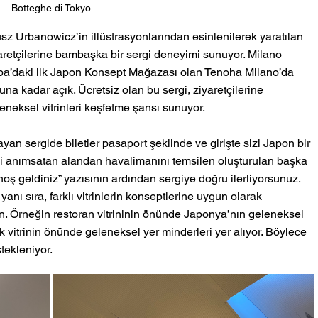
Botteghe di Tokyo
z Urbanowicz’in illüstrasyonlarından esinlenilerek yaratılan 
yaretçilerine bambaşka bir sergi deneyimi sunuyor. Milano 
pa’daki ilk Japon Konsept Mağazası olan Tenoha Milano’da 
na kadar açık. Ücretsiz olan bu sergi, ziyaretçilerine 
eneksel vitrinleri keşfetme şansı sunuyor. 
n sergide biletler pasaport şeklinde ve girişte sizi Japon bir 
ini anımsatan alandan havalimanını temsilen oluşturulan başka 
ş geldiniz” yazısının ardından sergiye doğru ilerliyorsunuz. 
 yanı sıra, farklı vitrinlerin konseptlerine uygun olarak 
 Örneğin restoran vitrininin önünde Japonya’nın geleneksel 
ık vitrinin önünde geleneksel yer minderleri yer alıyor. Böylece 
tekleniyor. 