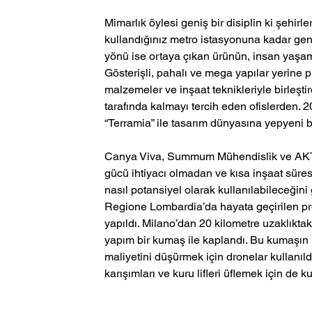
Mimarlık öylesi geniş bir disiplin ki şehir
kullandığınız metro istasyonuna kadar geni
yönü ise ortaya çıkan ürünün, insan yaşam
Gösterişli, pahalı ve mega yapılar yerine pr
malzemeler ve inşaat teknikleriyle birleştir
tarafında kalmayı tercih eden ofislerden. 2
“Terramia” ile tasarım dünyasına yepyeni b
Canya Viva, Summum Mühendislik ve AKT2 ile 
gücü ihtiyacı olmadan ve kısa inşaat süresi
nasıl potansiyel olarak kullanılabileceğin
Regione Lombardia’da hayata geçirilen pr
yapıldı. Milano’dan 20 kilometre uzaklıkta
yapım bir kumaş ile kaplandı. Bu kumaşın 
maliyetini düşürmek için dronelar kullanıldı
karışımları ve kuru lifleri üflemek için de kul