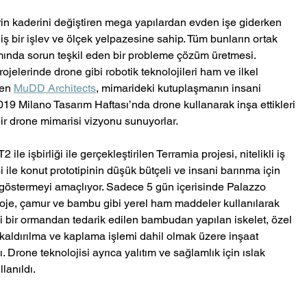
lerin kaderini değiştiren mega yapılardan evden işe giderken 
ş bir işlev ve ölçek yelpazesine sahip. Tüm bunların ortak 
ında sorun teşkil eden bir probleme çözüm üretmesi. 
ojelerinde drone gibi robotik teknolojileri ham ve ilkel 
en 
MuDD Architects
, mimarideki kutuplaşmanın insani 
019 Milano Tasarım Haftası’nda drone kullanarak inşa ettikleri 
ir drone mimarisi vizyonu sunuyorlar.
işbirliği ile gerçekleştirilen Terramia projesi, nitelikli iş 
 ile konut prototipinin düşük bütçeli ve insani barınma için 
i göstermeyi amaçlıyor. Sadece 5 gün içerisinde Palazzo 
oje, çamur ve bambu gibi yerel ham maddeler kullanılarak 
ki bir ormandan tedarik edilen bambudan yapılan iskelet, özel 
kaldırılma ve kaplama işlemi dahil olmak üzere inşaat 
. Drone teknolojisi ayrıca yalıtım ve sağlamlık için ıslak 
lanıldı. 