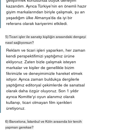
geliştirmek konusunda büyük deneyim 
kazandım. Ayrıca Türkiye’nin en önemli hazır 
giyim markalarından biriyle çalışmak, şu an 
yaşadığım ülke Almanya’da da iyi bir 
referans olarak kariyerimi etkiledi.
5) Ticari işler ile sanatçı kişiliğin arasındaki dengeyi 
nasıl sağlıyorsun?
Reklam ve ticari işleri yaparken, her zaman 
kendi perspektifimizi yaptığımız ürüne 
ekliyoruz. Zaten bizle çalışmak isteyen 
markalar ve kişiler de genellikle bizim 
fikrimizle ve deneyimimizle hareket etmek 
istiyor. Ayrıca zaman buldukça dergilerle 
yaptığımız editoryal çekimlerde de sanatsal 
olarak daha özgür oluyoruz. Son 1 yıldır 
ayrıca Komitte’yi oyun alanımız olarak 
kullanıp, ticari olmayan film içerikleri 
üretiyoruz.
6) Barcelona, İstanbul ve Köln arasında bir tercih 
yapman gerekse?