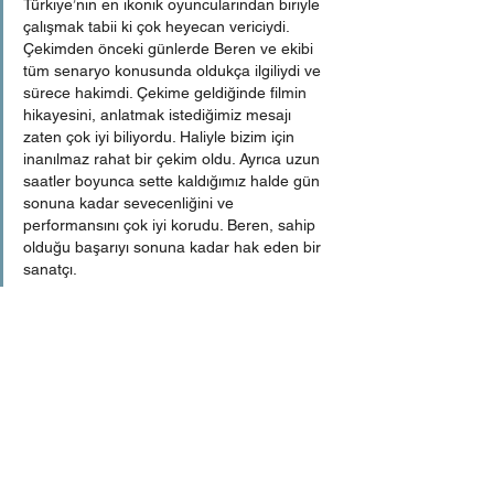
Türkiye’nin en ikonik oyuncularından biriyle 
çalışmak tabii ki çok heyecan vericiydi. 
Çekimden önceki günlerde Beren ve ekibi 
tüm senaryo konusunda oldukça ilgiliydi ve 
sürece hakimdi. Çekime geldiğinde filmin 
hikayesini, anlatmak istediğimiz mesajı 
zaten çok iyi biliyordu. Haliyle bizim için 
inanılmaz rahat bir çekim oldu. Ayrıca uzun 
saatler boyunca sette kaldığımız halde gün 
sonuna kadar sevecenliğini ve 
performansını çok iyi korudu. Beren, sahip 
olduğu başarıyı sonuna kadar hak eden bir 
sanatçı.
Beren Saat Film, Based İstanbul