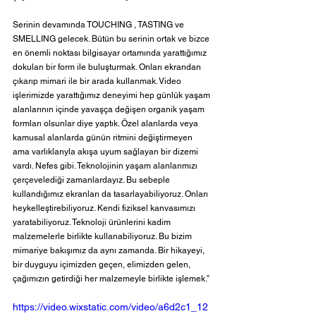
Serinin devamında TOUCHING , TASTING ve 
SMELLING gelecek. Bütün bu serinin ortak ve bizce 
en önemli noktası bilgisayar ortamında yarattığımız 
dokuları bir form ile buluşturmak. Onları ekrandan 
çıkarıp mimari ile bir arada kullanmak. Video 
işlerimizde yarattığımız deneyimi hep günlük yaşam 
alanlarının içinde yavaşça değişen organik yaşam 
formları olsunlar diye yaptık. Özel alanlarda veya 
kamusal alanlarda günün ritmini değiştirmeyen 
ama varlıklarıyla akışa uyum sağlayan bir dizemi 
vardı. Nefes gibi. Teknolojinin yaşam alanlarımızı 
çerçevelediği zamanlardayız. Bu sebeple 
kullandığımız ekranları da tasarlayabiliyoruz. Onları 
heykelleştirebiliyoruz. Kendi fiziksel kanvasımızı 
yaratabiliyoruz. Teknoloji ürünlerini kadim 
malzemelerle birlikte kullanabiliyoruz. Bu bizim 
mimariye bakışımız da aynı zamanda. Bir hikayeyi, 
bir duyguyu içimizden geçen, elimizden gelen, 
çağımızın getirdiği her malzemeyle birlikte işlemek.”
https://video.wixstatic.com/video/a6d2c1_12