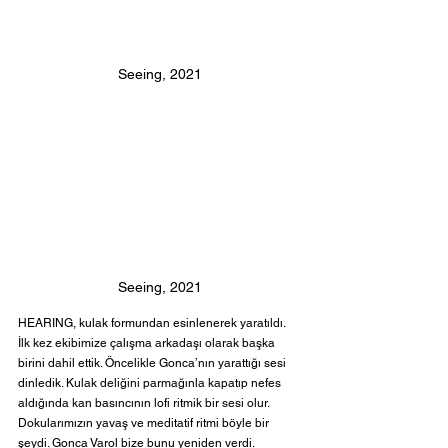
Seeing, 2021
Seeing, 2021
HEARING, kulak formundan esinlenerek yaratıldı. 
İlk kez ekibimize çalışma arkadaşı olarak başka 
birini dahil ettik. Öncelikle Gonca’nın yarattığı sesi 
dinledik. Kulak deliğini parmağınla kapatıp nefes 
aldığında kan basıncının lofi ritmik bir sesi olur. 
Dokularımızın yavaş ve meditatif ritmi böyle bir 
şeydi. Gonca Varol bize bunu yeniden verdi. 