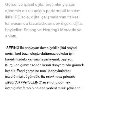
Görsel ve işitsel dijital üretimleriyle son 
dönemin dikkat çeken performatif tasarım 
ikilisi 
RE.sole
, dijital çalışmalarının fiziksel 
kanvasını da tasarladıkları dev ölçekli dijital 
heykelleri Seeing ve Hearing’i Mercado'ya 
anlattı.
“
SEEING ile başlayan dev ölçekli dijital heykel 
serisi, kod bazlı oluşturduğumuz dokular için 
hayalimizdeki kanvası tasarlayarak başladı. 
Kurguladığımız eserleri kendi dünyamızda görmek 
istedik. Eseri gerçekte nasıl deneyimlemek 
istediğimizi düşündük. 
Bu eseri nasıl görmek 
istiyorduk?
 Ve ‘SEEING‘ eseri onu görmek 
istediğimiz ferah bir alana yerleştirerek şekillendi. 