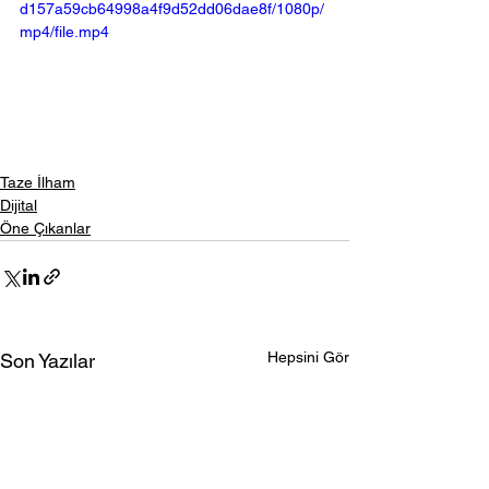
d157a59cb64998a4f9d52dd06dae8f/1080p/
mp4/file.mp4
Taze İlham
Dijital
Öne Çıkanlar
Hepsini Gör
Son Yazılar