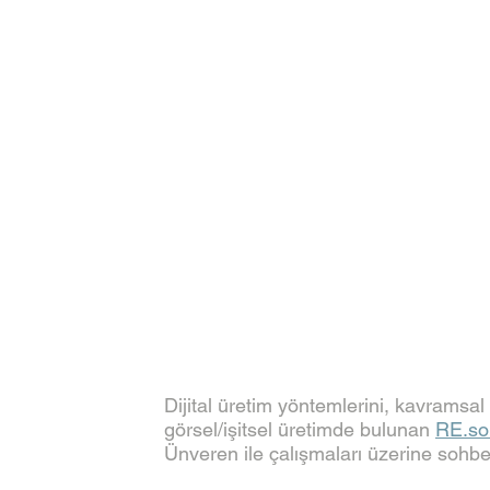
Dijital üretim yöntemlerini, kavramsa
görsel/işitsel üretimde bulunan 
RE.so
Ünveren ile çalışmaları üzerine sohbet