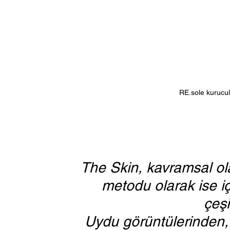
RE.sole kurucu
The Skin, kavramsal olar
metodu olarak ise iç
çeşit
Uydu görüntülerinden, y