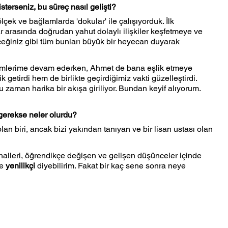
terseniz, bu süreç nasıl gelişti?
ölçek ve bağlamlarda 'dokular' ile çalışıyorduk. İlk 
ar arasında doğrudan yahut dolaylı ilişkiler keşfetmeye ve 
ğiniz gibi tüm bunları büyük bir heyecan duyarak 
timlerime devam ederken, Ahmet de bana eşlik etmeye 
k getirdi hem de birlikte geçirdiğimiz vakti güzelleştirdi. 
uğu zaman harika bir akışa giriliyor. Bundan keyif alıyorum.
 gerekse neler olurdu?
n biri, ancak bizi yakından tanıyan ve bir lisan ustası olan 
alleri, öğrendikçe değişen ve gelişen düşünceler içinde 
e 
yenilikçi
 diyebilirim. Fakat bir kaç sene sonra neye 