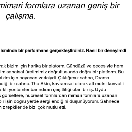
mimari formlara uzanan geniş bir 
çalışma. 
isminde bir performans gerçekleştirdiniz. Nasıl bir deneyimdi 
arak bizim için harika bir platorm. Gündüzü ve gecesiyle hem 
zim sanatsal üretimimiz doğrultusunda doğru bir platform. Bu 
zim için heyecan vericiydi. Çıktığımız sahne, Drama 
diği bir sahne. The Skin, kavramsal olarak alt metni kuvvetli 
rklı yöntemler barındıran çeşitliliği olan bir iş. Uydu 
miş görsellere, hücresel formlardan mimari formlara uzanan 
an bir işin doğru yerde sergilendiğini düşünüyorum. Sahnede 
z tepkiler de bizi çok mutlu etti.