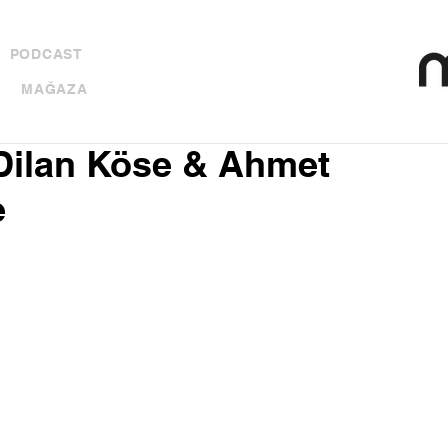
PODCAST
MAĞAZA
ilan Köse & Ahmet
e