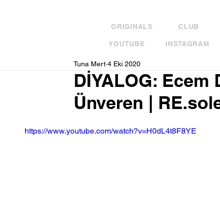
ORIGINALS
CLUB
YOUTUBE
INSTAGRAM
Tuna Mert
4 Eki 2020
DİYALOG: Ecem D
Ünveren | RE.sol
https://www.youtube.com/watch?v=H0dL4t8F8YE