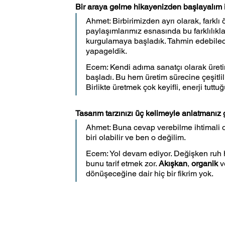
Bir araya gelme hikayenizden başlayalım is
Ahmet: Birbirimizden ayrı olarak, farklı 
paylaşımlarımız esnasında bu farklılıkl
kurgulamaya başladık. Tahmin edebilece
yapageldik.
Ecem: Kendi adıma sanatçı olarak üre
başladı. Bu hem üretim sürecine çeşitlili
Birlikte üretmek çok keyifli, enerji tutt
Tasarım tarzınızı üç kelimeyle anlatmanız
Ahmet: Buna cevap verebilme ihtimali ola
biri olabilir ve ben o değilim.
Ecem: Yol devam ediyor. Değişken ruh h
bunu tarif etmek zor. 
Akışkan
, 
organik
 v
dönüşeceğine dair hiç bir fikrim yok.