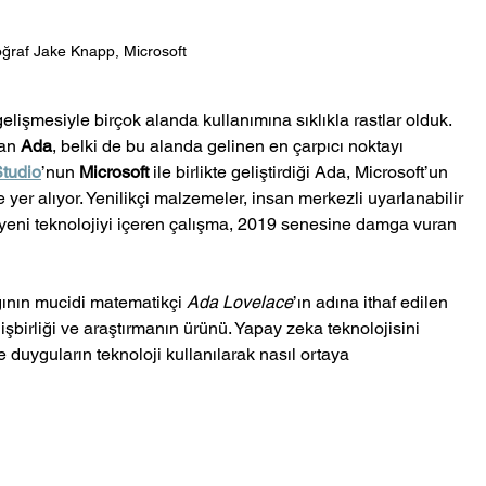
ğraf Jake Knapp, Microsoft
lişmesiyle birçok alanda kullanımına sıklıkla rastlar olduk. 
an 
Ada
, belki de bu alanda gelinen en çarpıcı noktayı 
tudio
’nun 
Microsoft
 ile birlikte geliştirdiği Ada, Microsoft’un 
 alıyor. Yenilikçi malzemeler, insan merkezli uyarlanabilir 
yeni teknolojiyi içeren çalışma, 2019 senesine damga vuran 
ğının mucidi matematikçi 
Ada Lovelace
’ın adına ithaf edilen 
işbirliği ve araştırmanın ürünü. Yapay zeka teknolojisini 
e duyguların teknoloji kullanılarak nasıl ortaya 