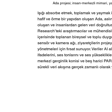
Ada projesi; insan-merkezli mimari, ya
Işığı absorbe etmek, toplamak ve yaymak içi
hafif ve örme bir yapıdan oluşan Ada, asl
oluşan ve insanlardan gelen veri doğrultus
Research’teki araştırmacılar ve mühendisler
içerisinde toplanan bireysel ve toplu duygu
sensör ve kamera ağı, ziyaretçilerin projey
yönetmeleri için fırsat sunuyor. Veriler AI a
ifadelerini, ses tonlarını ve ses yükseklikler
merkezi gerginlik konisi ve beş harici PAR
sürekli veri akışına gerçek zamanlı olarak y