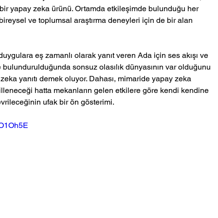
ri bir yapay zeka ürünü. Ortamda etkileşimde bulunduğu her 
reysel ve toplumsal araştırma deneyleri için de bir alan 
ygulara eş zamanlı olarak yanıt veren Ada için ses akışı ve 
de bulundurulduğunda sonsuz olasılık dünyasının var olduğunu 
 zeka yanıtı demek oluyor. Dahası, mimaride yapay zeka 
illeneceği hatta mekanların gelen etkilere göre kendi kendine 
rileceğinin ufak bir ön gösterimi. 
ZqO1Oh5E