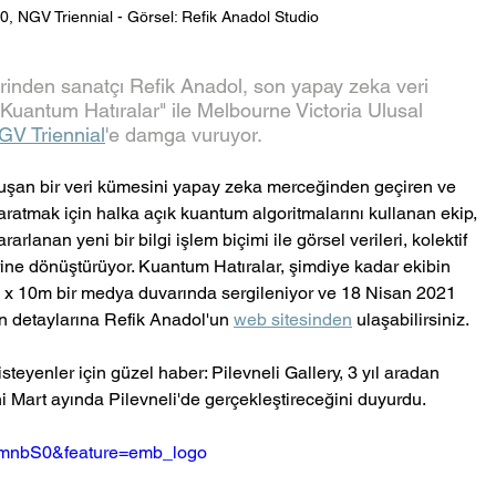
, NGV Triennial - Görsel: Refik Anadol Studio
inden sanatçı Refik Anadol, son yapay zeka veri 
Kuantum Hatıralar" ile Melbourne Victoria Ulusal 
GV Triennial
'e damga vuruyor.
luşan bir veri kümesini yapay zeka merceğinden geçiren ve 
ratmak için halka açık kuantum algoritmalarını kullanan ekip, 
arlanan yeni bir bilgi işlem biçimi ile görsel verileri, kolektif 
ine dönüştürüyor. Kuantum Hatıralar, şimdiye kadar ekibin 
m x 10m bir medya duvarında sergileniyor ve 18 Nisan 2021 
in detaylarına Refik Anadol'un 
web sitesinden
 ulaşabilirsiniz.
ni Mart ayında Pilevneli'de gerçekleştireceğini duyurdu.
VtmnbS0&feature=emb_logo