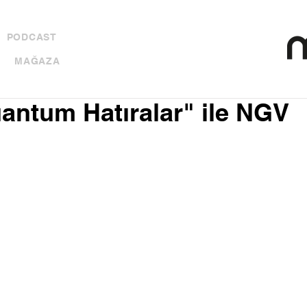
PODCAST
MAĞAZA
uantum Hatıralar" ile NGV