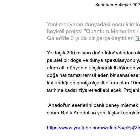
Kuantum Hatıralar 2020
Yeni medyanın dünyadaki öncü isimler
heykeli projesi "Quantum Memories / 
Galeri'de 3 yılda bir gerçekleştirilen 
N
Yaklaşık 200 milyon doğa fotoğrafından o
paralel bir doğa ve dünya spekülasyonu ya
atom altı dünyanın alışılmadık fiziğinden yar
doğa hafızamızı temsil eden bir sanat eser
kullandığı en geniş ölçekli ekran olan 10
tarihine kadar ziyaret edilebilecek. Projen
 Anadol'un eserlerini canlı deneyimlemek isteyenler için güzel haber: Pilevneli Gallery, 3 yıl aradan 
sonra Refik Anadol'un yeni kişisel sergisi
https://www.youtube.com/watch?v=oFsj