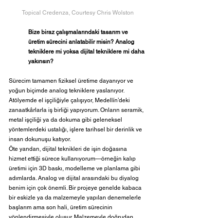
Topical Credenza, Courtesy Chris Wolston
Bize biraz çalışmalarındaki tasarım ve 
üretim sürecini anlatabilir misin? Analog 
tekniklere mi yoksa dijital tekniklere mi daha 
yakınsın?
Sürecim tamamen fiziksel üretime dayanıyor ve 
yoğun biçimde analog tekniklere yaslanıyor. 
Atölyemde el işçiliğiyle çalışıyor, Medellín’deki 
zanaatkârlarla iş birliği yapıyorum. Onların seramik, 
metal işçiliği ya da dokuma gibi geleneksel 
yöntemlerdeki ustalığı, işlere tarihsel bir derinlik ve 
insan dokunuşu katıyor.
Öte yandan, dijital teknikleri de işin doğasına 
hizmet ettiği sürece kullanıyorum—örneğin kalıp 
üretimi için 3D baskı, modelleme ve planlama gibi 
adımlarda. Analog ve dijital arasındaki bu diyalog 
benim için çok önemli. Bir projeye genelde kabaca 
bir eskizle ya da malzemeyle yapılan denemelerle 
başlarım ama son hali, üretim sürecinin 
yönlendirmesiyle oluşur. Malzemeyle doğrudan 