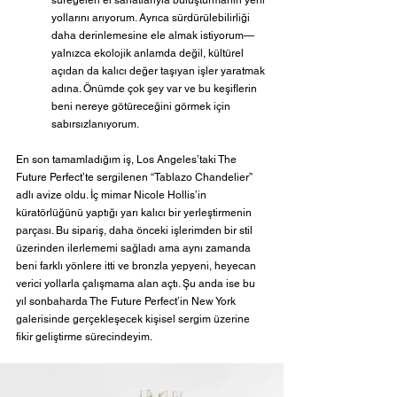
süregelen el sanatlarıyla buluşturmanın yeni 
yollarını arıyorum. Ayrıca sürdürülebilirliği 
daha derinlemesine ele almak istiyorum—
yalnızca ekolojik anlamda değil, kültürel 
açıdan da kalıcı değer taşıyan işler yaratmak 
adına. Önümde çok şey var ve bu keşiflerin 
beni nereye götüreceğini görmek için 
sabırsızlanıyorum.
En son tamamladığım iş, Los Angeles’taki The 
Future Perfect’te sergilenen “Tablazo Chandelier” 
adlı avize oldu. İç mimar Nicole Hollis’in 
küratörlüğünü yaptığı yarı kalıcı bir yerleştirmenin 
parçası. Bu sipariş, daha önceki işlerimden bir stil 
üzerinden ilerlememi sağladı ama aynı zamanda 
beni farklı yönlere itti ve bronzla yepyeni, heyecan 
verici yollarla çalışmama alan açtı. Şu anda ise bu 
yıl sonbaharda The Future Perfect’in New York 
galerisinde gerçekleşecek kişisel sergim üzerine 
fikir geliştirme sürecindeyim.