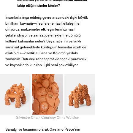
takip ettiğin isimler kimler?  
İnsanlarla inşa edilmiş çevre arasındaki ilişki büyük 
bir ilham kaynağı—nesnelerle nasıl etkileşime 
giriyoruz, malzemeler etkileşimlerimizi nasıl 
şekillendiriyor ve zanaat geleneklerine gömülü 
kültürel katmanlar neler? Seyahatlerim ve farklı 
sanatsal geleneklerle kurduğum temaslar özellikle 
etkili oldu—özellikle Gana ve Kolombiya’daki 
zamanım. Batı-dışı zanaat pratiklerindeki yaratıcılık 
ve kaynaklarla kurulan ilişki beni çok etkiliyor.
Silvestre Chair, Courtesy Chris Wolston
Sanatçı ve tasarımcı olarak Gaetano Pesce’nin 