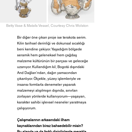
Betty Vase & Matafa Vessel, 
Courtesy Chris Wolston
Bir diğer öne çıkan proje ise terakota serim. 
Kilin tarihsel derinliği ve dokunsal sıcaklığı 
beni kendine çekiyor. Yaşadığım bölgede 
seramik hem geleneksel hem çağdaş 
malzeme kültürünün bir parçası ve geleceğe 
uzanıyor. Kullandığım kil, Bogotá dışındaki 
And Dağları’ndan, dağın yamacından 
çıkarılıyor. Ölçekle, yüzey işlemleriyle ve 
insansı formlarla denemeler yaparak 
malzemeyi alışılmışın dışında, sınırları 
zorlayan yönlerde kullanıyorum—yaşayan, 
karakter sahibi işlevsel nesneler yaratmaya 
çalışıyorum.
Çalışmalarının arkasındaki ilham 
kaynaklarından biraz bahsedebilir misin? 
Bu alanda ya da farklı disiplinlerde merakla 