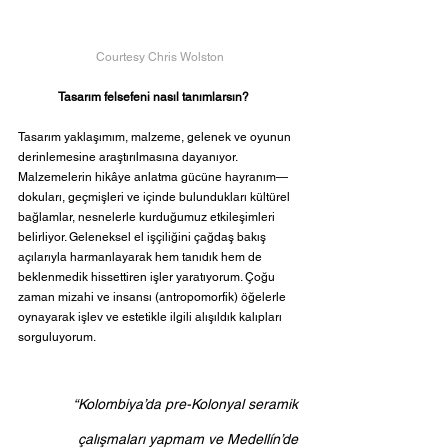
Courtesy Chris Wolston
Tasarım felsefeni nasıl tanımlarsın? 
Tasarım yaklaşımım, malzeme, gelenek ve oyunun 
derinlemesine araştırılmasına dayanıyor. 
Malzemelerin hikâye anlatma gücüne hayranım—
dokuları, geçmişleri ve içinde bulundukları kültürel 
bağlamlar, nesnelerle kurduğumuz etkileşimleri 
belirliyor. Geleneksel el işçiliğini çağdaş bakış 
açılarıyla harmanlayarak hem tanıdık hem de 
beklenmedik hissettiren işler yaratıyorum. Çoğu 
zaman mizahi ve insansı (antropomorfik) öğelerle 
oynayarak işlev ve estetikle ilgili alışıldık kalıpları 
sorguluyorum.
“Kolombiya’da pre-Kolonyal seramik 
çalışmaları yapmam ve Medellín’de 