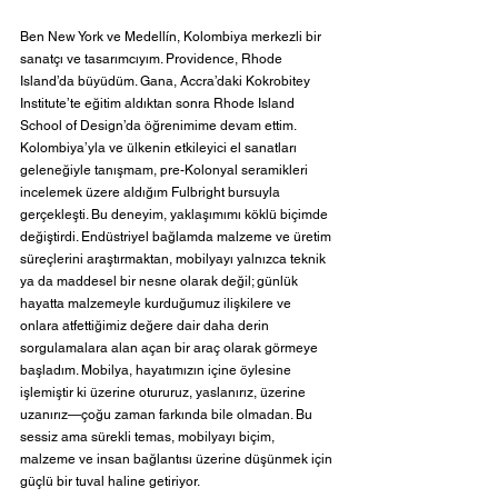
Ben New York ve Medellín, Kolombiya merkezli bir 
sanatçı ve tasarımcıyım. Providence, Rhode 
Island’da büyüdüm. Gana, Accra’daki Kokrobitey 
Institute’te eğitim aldıktan sonra Rhode Island 
School of Design’da öğrenimime devam ettim. 
Kolombiya’yla ve ülkenin etkileyici el sanatları 
geleneğiyle tanışmam, pre-Kolonyal seramikleri 
incelemek üzere aldığım Fulbright bursuyla 
gerçekleşti. Bu deneyim, yaklaşımımı köklü biçimde 
değiştirdi. Endüstriyel bağlamda malzeme ve üretim 
süreçlerini araştırmaktan, mobilyayı yalnızca teknik 
ya da maddesel bir nesne olarak değil; günlük 
hayatta malzemeyle kurduğumuz ilişkilere ve 
onlara atfettiğimiz değere dair daha derin 
sorgulamalara alan açan bir araç olarak görmeye 
başladım. Mobilya, hayatımızın içine öylesine 
işlemiştir ki üzerine otururuz, yaslanırız, üzerine 
uzanırız—çoğu zaman farkında bile olmadan. Bu 
sessiz ama sürekli temas, mobilyayı biçim, 
malzeme ve insan bağlantısı üzerine düşünmek için 
güçlü bir tuval haline getiriyor.