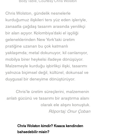
Body Table, Courtesy Chris Wolston
Chris Wolston, gündelik nesnelerle 
kurduğumuz ilişkileri ters yüz eden işleriyle, 
zanaatla çağdaş tasarım arasında yenilikçi 
bir alan açıyor. Kolombiya’daki el işçiliği 
geleneklerinden New York’taki üretim 
pratiğine uzanan bu çok katmanlı 
yaklaşımda; metal dokunuyor, kil canlanıyor, 
mobilya birer heykelsi ifadeye dönüşüyor. 
Malzemeyle kurduğu işbirlikçi ilişki, tasarımı 
yalnızca biçimsel değil, kültürel, dokunsal ve 
duygusal bir deneyime dönüştürüyor.
Chris’le üretim süreçlerini, malzemenin 
anlatı gücünü ve tasarımı bir araştırma alanı 
olarak ele alışını konuştuk.
Röportaj: Onur Çoban
Chris Wolston kimdir? Kısaca kendinden 
bahsedebilir misin? 