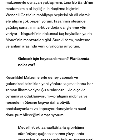
malzemeyle oynayan yaklaşımını, Lina Bo Bardi’nin 
modernizmle el işçiliğini birleştirme biçimini, 
Wendell Castle’ın mobilyayı heykelsi bir dil olarak 
ele alışını çok beğeniyorum. Tasarımın ötesinde 
çağdaş sanat, mimarlık ve doğa da işlerime yön 
veriyor—Noguchi’nin dokunsal taş heykelleri ya da 
Monet’nin manzaraları gibi. Sürekli form, malzeme 
ve anlam arasında yeni diyaloglar arıyorum.
Gelecek için heyecanlı mısın? Planlarında 
neler var? 
Kesinlikle! Malzemelerle deney yapmak ve 
geleneksel teknikleri yeni yönlere taşımak bana her 
zaman ilham veriyor. Şu sıralar özellikle ölçekle 
oynamaya odaklanıyorum—pratiğimi mobilya ve 
nesnelerin ötesine taşıyıp daha büyük 
enstalasyonlara ve kapsayıcı deneyimlere nasıl 
dönüştürebileceğimi araştırıyorum.
Medellín’deki zanaatkârlarla iş birliğimi 
sürdürüyor, çağdaş tasarımı yüzyıllardır 