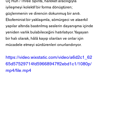
Üç Ruh / Three Spirits, hareket aracılığıyla 
iyileşmeyi kolektif bir forma dönüştüren; 
güçlenmenin ve direncin dokunmuş bir anıtı. 
Ekofeminist bir yaklaşımla, sömürgeci ve ataerkil 
yapılar altında bastırılmış seslerin dayanışma içinde 
yeniden varlık bulabileceğini hatırlatıyor. Yaşayan 
bir halı olarak, hâlâ kayıp olanları ve onlar için 
mücadele etmeyi sürdürenleri onurlandırıyor.
https://video.wixstatic.com/video/a6d2c1_62
65d57529714fd59668947ff2ebd1c1/1080p/
mp4/file.mp4