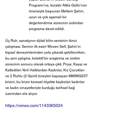
Programı’na, küratör Attila Güllü’nün 
önerisiyle başvuran Meltem Şahin, 
uzun ve çok aşamalı bir 
değerlendirme sürecinin ardından 
programa davet edildi.
Üç Ruh, sanatçının dijital kilim serisinin ikinci 
çalışması. Serinin ilk eseri Woven Self, Şahin’in 
kişisel deneyimlerinden yola çıkarak şekillenirken; 
bu yeni çalışma, kolektif bir araştırma ve üretim 
sürecinin sonucu olarak ortaya çıktı. Proje, Kayıp ve 
Katledilen Yerli Halklardan Kadınlar, Kız Çocukları 
ve 2 Ruhlu (2-Spirit) bireyleri kapsayan MMIWG2ST 
krizini, bu krizin küresel ölçekte kaybolan kadınlar 
ve kadın cinayetleriyle kurduğu tarihsel bağ 
üzerinden ele alıyor.
https://vimeo.com/1143365024