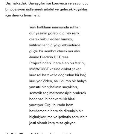
Dış halkadaki Savaşçılar ise koruyucu ve savunucu 
bir pozisyon üstlenerek adalet ve gelecek kuşaklar 
için direnci temsil etti.
Yerli halkların inanışında ruhlar 
dünyasının görebildiği tek renk 
olarak kabul edilen kırmızı, 
katılımcıların giydiği elbiselerde 
güçlü bir sembol olarak yer aldı. 
Jaime Black’in REDress 
Project’inden ilham alan bu tercih, 
MMIWG2ST krizine dikkat çeken 
küresel hareketle doğrudan bir bağ 
kuruyor. Video, asılı duran bir halıya 
yansıtılırken; halının saçakları, 
sentetik saç malzemesiyle örülerek 
bedensel bir devamlılık hissi 
yaratıyor. Örgü burada hem 
hatırlamanın hem de direnişin bir 
biçimi; koruma ve şefkatin somut bir 
jesti olarak karşımıza çıkıyor.