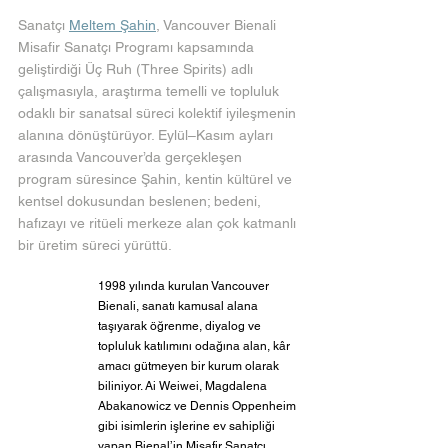
Sanatçı 
Meltem Şahin
, Vancouver Bienali 
Misafir Sanatçı Programı kapsamında 
geliştirdiği Üç Ruh (Three Spirits) adlı 
çalışmasıyla, araştırma temelli ve topluluk 
odaklı bir sanatsal süreci kolektif iyileşmenin 
alanına dönüştürüyor. Eylül–Kasım ayları 
arasında Vancouver’da gerçekleşen 
program süresince Şahin, kentin kültürel ve 
kentsel dokusundan beslenen; bedeni, 
hafızayı ve ritüeli merkeze alan çok katmanlı 
bir üretim süreci yürüttü.
1998 yılında kurulan Vancouver 
Bienali, sanatı kamusal alana 
taşıyarak öğrenme, diyalog ve 
topluluk katılımını odağına alan, kâr 
amacı gütmeyen bir kurum olarak 
biliniyor. Ai Weiwei, Magdalena 
Abakanowicz ve Dennis Oppenheim 
gibi isimlerin işlerine ev sahipliği 
yapan Bienal’in Misafir Sanatçı 