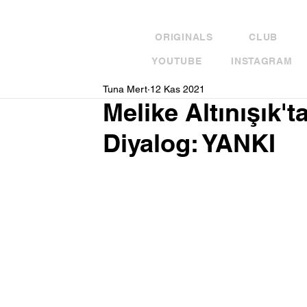
ORIGINALS
CLUB
YOUTUBE
INSTAGRAM
Tuna Mert
12 Kas 2021
Melike Altınışık't
Diyalog: YANKI