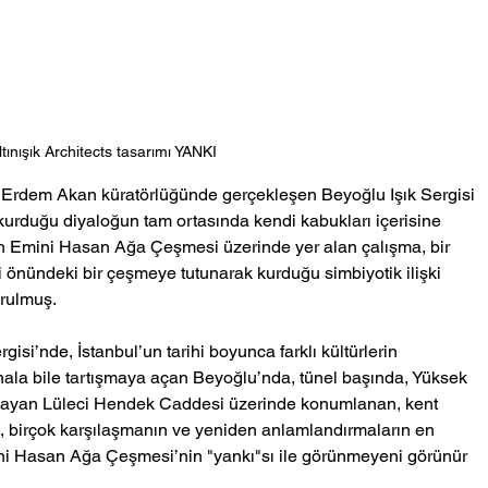
tınışık Architects tasarımı YANKI
I, Erdem Akan küratörlüğünde gerçekleşen Beyoğlu Işık Sergisi 
urduğu diyaloğun tam ortasında kendi kabukları içerisine 
h Emini Hasan Ağa Çeşmesi üzerinde yer alan çalışma, bir 
 önündeki bir çeşmeye tutunarak kurduğu simbiyotik ilişki 
urulmuş. 
gisi’nde, İstanbul’un tarihi boyunca farklı kültürlerin 
ala bile tartışmaya açan Beyoğlu’nda, tünel başında, Yüksek 
ğlayan Lüleci Hendek Caddesi üzerinde konumlanan, kent 
ş, birçok karşılaşmanın ve yeniden anlamlandırmaların en 
ini Hasan Ağa Çeşmesi’nin "yankı"sı ile görünmeyeni görünür 