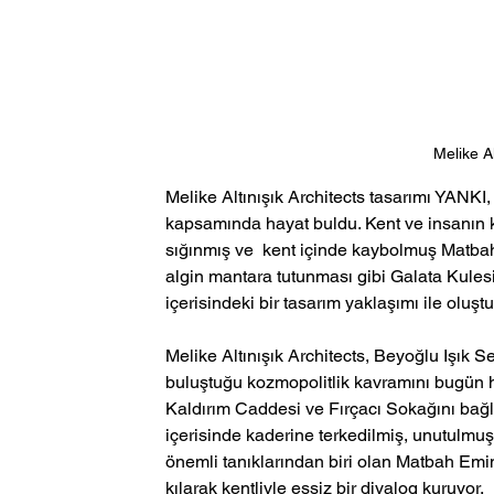
Melike Al
Melike Altınışık Architects tasarımı YANK
kapsamında hayat buldu. Kent ve insanın k
sığınmış ve  kent içinde kaybolmuş Matba
algin mantara tutunması gibi Galata Kulesi
içerisindeki bir tasarım yaklaşımı ile oluşt
Melike Altınışık Architects, Beyoğlu Işık Ser
buluştuğu kozmopolitlik kavramını bugün h
Kaldırım Caddesi ve Fırçacı Sokağını ba
içerisinde kaderine terkedilmiş, unutulmu
önemli tanıklarından biri olan Matbah Em
kılarak kentliyle eşsiz bir diyalog kuruyor.