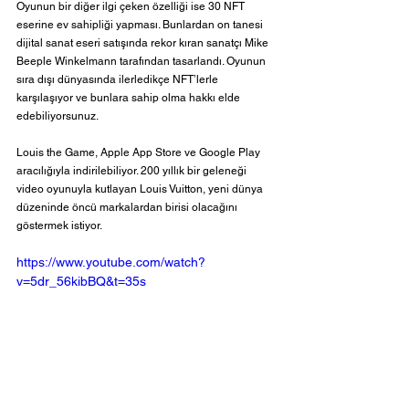
Oyunun bir diğer ilgi çeken özelliği ise 30 NFT 
eserine ev sahipliği yapması. Bunlardan on tanesi 
dijital sanat eseri satışında rekor kıran sanatçı Mike 
Beeple Winkelmann tarafından tasarlandı. Oyunun 
sıra dışı dünyasında ilerledikçe NFT’lerle 
karşılaşıyor ve bunlara sahip olma hakkı elde 
edebiliyorsunuz.
Louis the Game, Apple App Store ve Google Play 
aracılığıyla indirilebiliyor. 200 yıllık bir geleneği 
video oyunuyla kutlayan Louis Vuitton, yeni dünya 
düzeninde öncü markalardan birisi olacağını 
göstermek istiyor.  
https://www.youtube.com/watch?
v=5dr_56kibBQ&t=35s