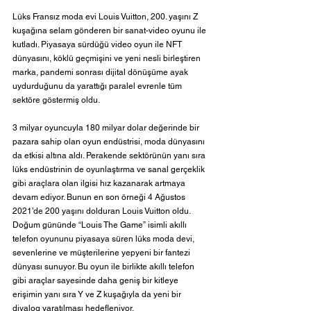
Lüks Fransız moda evi Louis Vuitton, 200. yaşını Z 
kuşağına selam gönderen bir sanat-video oyunu ile 
kutladı. Piyasaya sürdüğü video oyun ile NFT 
dünyasını, köklü geçmişini ve yeni nesli birleştiren 
marka, pandemi sonrası dijital dönüşüme ayak 
uydurduğunu da yarattığı paralel evrenle tüm 
sektöre göstermiş oldu.
3 milyar oyuncuyla 180 milyar dolar değerinde bir 
pazara sahip olan oyun endüstrisi, moda dünyasını 
da etkisi altına aldı. Perakende sektörünün yanı sıra 
lüks endüstrinin de oyunlaştırma ve sanal gerçeklik 
gibi araçlara olan ilgisi hız kazanarak artmaya 
devam ediyor. Bunun en son örneği 4 Ağustos 
2021’de 200 yaşını dolduran Louis Vuitton oldu. 
Doğum gününde “Louis The Game” isimli akıllı 
telefon oyununu piyasaya süren lüks moda devi, 
sevenlerine ve müşterilerine yepyeni bir fantezi 
dünyası sunuyor. Bu oyun ile birlikte akıllı telefon 
gibi araçlar sayesinde daha geniş bir kitleye 
erişimin yanı sıra Y ve Z kuşağıyla da yeni bir 
diyalog yaratılması hedefleniyor.