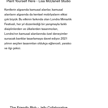
Plant Yourself Here - Lisa McDanell Studio
Kentlerin algısında kamusal alanlar, kamusal 
alanların algısında da kentsel mobilyaların etkisi 
çok büyük. Bu etkinin farkında olan Londra Mimarlık 
Festivali, her yıl düzenlediği bir yarışmayla farklı 
disiplinlerden ve ülkelerden tasarımcıları, 
Londra'nın kamusal alanlarında özel deneyimler 
sunacak banklar tasarlamaya davet ediyor. 2021 
yılının seçilen tasarımları oldukça eğlenceli, yaratıcı 
ve ilgi çekici. 
The Friendly Blob - Jelly Collaborative