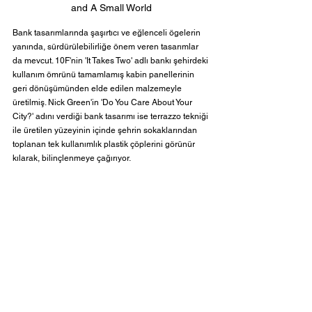
and A Small World
Bank tasarımlarında şaşırtıcı ve eğlenceli ögelerin 
yanında, sürdürülebilirliğe önem veren tasarımlar 
da mevcut. 10F'nin 'It Takes Two' adlı bankı şehirdeki 
kullanım ömrünü tamamlamış kabin panellerinin 
geri dönüşümünden elde edilen malzemeyle 
üretilmiş. Nick Green'in 'Do You Care About Your 
City?' adını verdiği bank tasarımı ise terrazzo tekniği 
ile üretilen yüzeyinin içinde şehrin sokaklarından 
toplanan tek kullanımlık plastik çöplerini görünür 
kılarak, bilinçlenmeye çağırıyor.