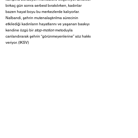
birkaç gün sonra serbest bırakılırken, kadınlar 
bazen hayat boyu bu merkezlerde kalıyorlar. 
Nalbandi, şehrin mutenalaştırılma sürecinin 
etkilediği kadınların hayatlarını ve yaşanan baskıyı 
kendine özgü bir 
stop-motion
 metoduyla 
canlandırarak şehrin “görünmeyenlerine” söz hakkı 
veriyor. (IKSV)