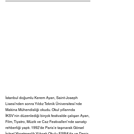
İstanbul doğumlu Kerem Ayan, Saint-Joseph 
Lisesi'nden sonra Yıldız Teknik Üniversitesi’nde 
Makina Mühendisliği okudu. Okul yıllarında 
İKSV’nin düzenlediği birçok festivalde çalışan Ayan, 
Film, Tiyatro, Müzik ve Caz Festivalleri’nde sanatçı 
rehberliği yaptı. 1992’de Paris’e taşınarak Görsel 
İşitsel Yönetmenlik Yüksek Okulu ESRA’da ve Denis 