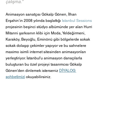
çalışma.”
Animasyon sanatçısı Gökalp Gönen, İlhan 
Erşahin’in 2008 yılında başlattığı 
Istanbul Sessions
projesinin beşinci stüdyo albümünde yer alan Hurri 
Mitanni şarkısının klibi için Moda, Yeldeğirmeni, 
Karaköy, Beyoğlu, Eminönü gibi bölgelerde sokak 
sokak dolaşıp çekimler yapıyor ve bu sahnelere 
maximo isimli internet sitesinden animasyonları 
yerleştiriyor. İstanbul'u animasyon dansçılarla 
buluşturan bu özel projeyi tasarımcısı Gökalp 
Gönen'den dinlemek isterseniz 
DİYALOG 
sohbetimizi
 okuyabilirsiniz. 