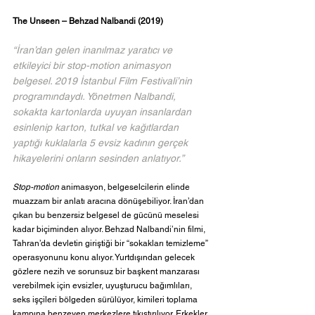
The Unseen – Behzad Nalbandi (2019)
“İran’dan gelen inanılmaz yaratıcı ve 
etkileyici bir stop-motion animasyon 
belgesel. 2019 İstanbul Film Festivali’nin 
programındaydı. Yönetmen Nalbandi, 
sokakta kartonlarda uyuyan insanlardan 
esinlenip karton, tutkal ve kağıtlardan 
yaptığı kuklalarla 5 evsiz kadının gerçek 
hikayelerini onların sesinden anlatıyor.”
Stop-motion
 animasyon, belgeselcilerin elinde 
muazzam bir anlatı aracına dönüşebiliyor. İran’dan 
çıkan bu benzersiz belgesel de gücünü meselesi 
kadar biçiminden alıyor. Behzad Nalbandi’nin filmi, 
Tahran’da devletin giriştiği bir “sokakları temizleme” 
operasyonunu konu alıyor. Yurtdışından gelecek 
gözlere nezih ve sorunsuz bir başkent manzarası 
verebilmek için evsizler, uyuşturucu bağımlıları, 
seks işçileri bölgeden sürülüyor, kimileri toplama 
kampına benzeyen merkezlere tıkıştırılıyor. Erkekler 