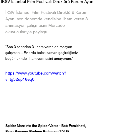
İKSV İstanbul Film Festivali Direktörü Kerem Ayan
İKSV İstanbul Film Festivali Direktörü Kerem 
Ayan, son dönemde kendisine ilham veren 3 
animasyon çalışmasını Mercado 
okuyucularıyla paylaştı. 
"Son 3 seneden 3 ilham veren animasyon 
çalışması... Evlerde bolca zaman geçirdiğimiz 
bugünlerinde ilham vermesini umuyorum."
https://www.youtube.com/watch?
v=tg52up16eq0
Spider Man: Into the Spider Verse - Bob Persichetti, 
Peter Ramsey, Rodney Rothman (2018)