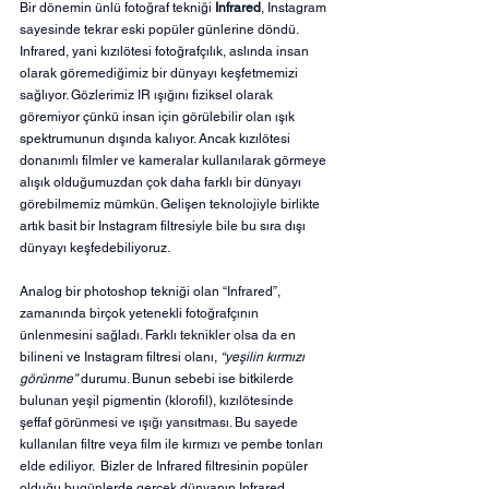
Bir dönemin ünlü fotoğraf tekniği 
Infrared
, Instagram 
sayesinde tekrar eski popüler günlerine döndü. 
Infrared, yani kızılötesi fotoğrafçılık, aslında insan 
olarak göremediğimiz bir dünyayı keşfetmemizi 
sağlıyor. Gözlerimiz IR ışığını fiziksel olarak 
göremiyor çünkü insan için görülebilir olan ışık 
spektrumunun dışında kalıyor. Ancak kızılötesi 
donanımlı filmler ve kameralar kullanılarak görmeye 
alışık olduğumuzdan çok daha farklı bir dünyayı 
görebilmemiz mümkün. Gelişen teknolojiyle birlikte 
artık basit bir Instagram filtresiyle bile bu sıra dışı 
dünyayı keşfedebiliyoruz. 
Analog bir photoshop tekniği olan “Infrared”, 
zamanında birçok yetenekli fotoğrafçının 
ünlenmesini sağladı. Farklı teknikler olsa da en 
bilineni ve Instagram filtresi olanı, 
“yeşilin kırmızı 
görünme” 
durumu. Bunun sebebi ise bitkilerde 
bulunan yeşil pigmentin (klorofil), kızılötesinde 
şeffaf görünmesi ve ışığı yansıtması. Bu sayede 
kullanılan filtre veya film ile kırmızı ve pembe tonları 
elde ediliyor.  Bizler de Infrared filtresinin popüler 
olduğu bugünlerde gerçek dünyanın Infrared 