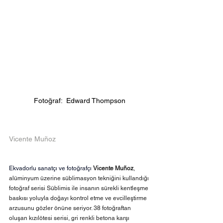
Fotoğraf:  Edward Thompson
Vicente Muñoz
Ekvadorlu sanatçı ve fotoğrafçı 
Vicente Muñoz
, 
alüminyum üzerine süblimasyon tekniğini kullandığı 
fotoğraf serisi Süblimis ile insanın sürekli kentleşme 
baskısı yoluyla doğayı kontrol etme ve evcilleştirme 
arzusunu gözler önüne seriyor. 38 fotoğraftan 
oluşan kızılötesi serisi, gri renkli betona karşı 