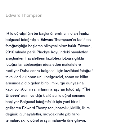
Edward Thompson
IR fotoğrafçılığın bir başka önemli ismi olan İngiliz 
belgesel fotoğrafçısı
 Edward Thompson
’ın kızılötesi 
fotoğrafçılığa başlama hikayesi biraz farklı. Edward, 
2010 yılında perili Pluckye Köyü’ndeki hayaletleri 
araştırırken hayaletlerin kızılötesi fotoğrafçılıkla 
fotoğraflanabileceğini iddia eden makalelere 
rastlıyor. Daha sonra belgeseli için kızılötesi fotoğraf 
teknikleri kullanan ünlü belgeselci, sanat ve bilim 
arasında gidip gelen bir bilim kurgu dünyasına 
kapılıyor. Algının sınırlarını araştıran fotoğrafçı “
The 
Unseen
” adını verdiği kızılötesi fotoğraf serisine 
başlıyor. Belgesel fotoğrafçılık için yeni bir dil 
geliştiren Edward Thompson, hastalık, kirlilik, iklim 
değişikliği, hayaletler, radyoaktivite gibi farklı 
temalardaki fotoğraf araştırmalarıyla öne çıkıyor.