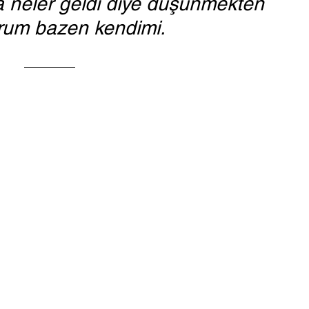
a neler geldi diye düşünmekten 
rum bazen kendimi. 