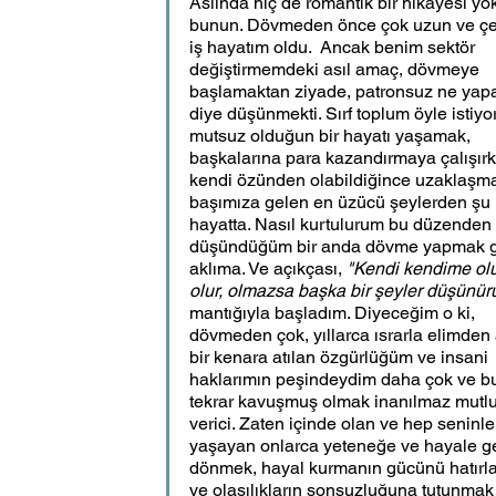
Aslında hiç de romantik bir hikayesi yo
bunun. Dövmeden önce çok uzun ve çeşi
iş hayatım oldu.  Ancak benim sektör 
değiştirmemdeki asıl amaç, dövmeye 
başlamaktan ziyade, patronsuz ne yapab
diye düşünmekti. Sırf toplum öyle istiyor
mutsuz olduğun bir hayatı yaşamak, 
başkalarına para kazandırmaya çalışır
kendi özünden olabildiğince uzaklaşma
başımıza gelen en üzücü şeylerden şu 
hayatta. Nasıl kurtulurum bu düzenden 
düşündüğüm bir anda dövme yapmak g
aklıma. Ve açıkçası, 
"Kendi kendime olu
olur, olmazsa başka bir şeyler düşünür
mantığıyla başladım. Diyeceğim o ki, 
dövmeden çok, yıllarca ısrarla elimden 
bir kenara atılan özgürlüğüm ve insani 
haklarımın peşindeydim daha çok ve bu
tekrar kavuşmuş olmak inanılmaz mutlu
verici. Zaten içinde olan ve hep seninle
yaşayan onlarca yeteneğe ve hayale ge
dönmek, hayal kurmanın gücünü hatırl
ve olasılıkların sonsuzluğuna tutunmak