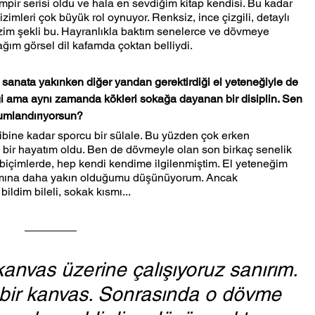
pir serisi oldu ve hala en sevdiğim kitap kendisi. Bu kadar 
imleri çok büyük rol oynuyor. Renksiz, ince çizgili, detaylı 
izim şekli bu. Hayranlıkla baktım senelerce ve dövmeye 
ğım görsel dil kafamda çoktan belliydi.
a sanata yakınken diğer yandan gerektirdiği el yeteneğiyle de 
iği ama aynı zamanda kökleri sokağa dayanan bir disiplin. Sen 
numlandırıyorsun?
ibine kadar sporcu bir sülale. Bu yüzden çok erken 
 bir hayatım oldu. Ben de dövmeyle olan son birkaç senelik 
biçimlerde, hep kendi kendime ilgilenmiştim. El yeteneğim 
ısmına daha yakın olduğumu düşünüyorum. Ancak 
ldim bileli, sokak kısmı...
anvas üzerine çalışıyoruz sanırım. 
bir kanvas. Sonrasında o dövme 