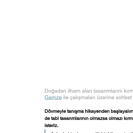
Doğadan ilham alan tasarımlarını kır
Gamze
 ile çalışmaları üzerine sohbet e
Dövmeyle tanışma hikayenden başlayalım d
de tabi tasarımlarının olmazsa olmazı kırm
isteriz. 