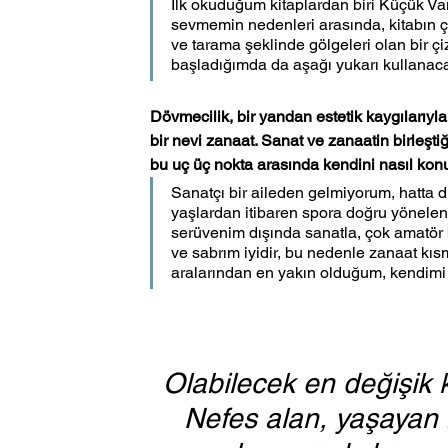
İlk okuduğum kitaplardan biri Küçük Vam
sevmemin nedenleri arasında, kitabın çiz
ve tarama şeklinde gölgeleri olan bir ç
başladığımda da aşağı yukarı kullanaca
Dövmecilik, bir yandan estetik kaygılarıyl
bir nevi zanaat. Sanat ve zanaatin birleşt
bu uç üç nokta arasında kendini nasıl ko
Sanatçı bir aileden gelmiyorum, hatta d
yaşlardan itibaren spora doğru yönelen
serüvenim dışında sanatla, çok amatör 
ve sabrım iyidir, bu nedenle zanaat k
aralarından en yakın olduğum, kendimi bi
Olabilecek en değişik k
Nefes alan, yaşayan 