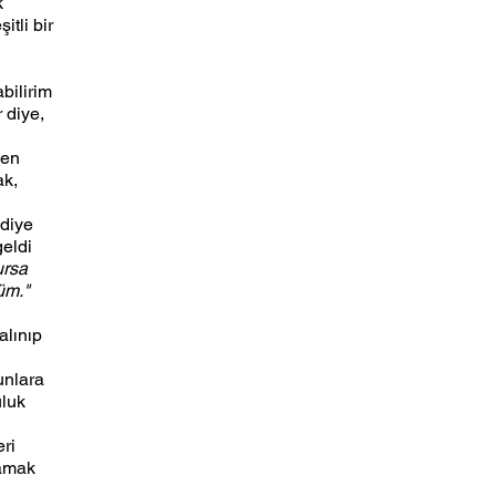
k 
tli bir 
ilirim 
 diye, 
ken 
k, 
diye 
eldi 
rsa 
üm." 
alınıp 
nlara 
luk 
 
ri 
amak 
 