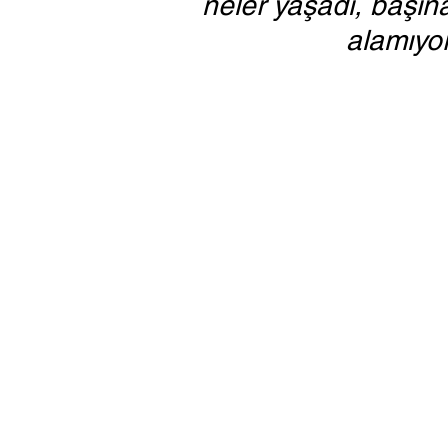
neler yaşadı, başın
alamıyo