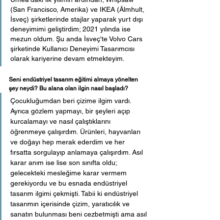
(San Francisco, Amerika) ve IKEA (Älmhult, 
İsveç) şirketlerinde stajlar yaparak yurt dışı 
deneyimimi geliştirdim; 2021 yılında ise 
mezun oldum. Şu anda İsveç'te Volvo Cars 
şirketinde Kullanıcı Deneyimi Tasarımcısı 
olarak kariyerine devam etmekteyim.
Seni endüstriyel tasarım eğitimi almaya yönelten 
şey neydi? Bu alana olan ilgin nasıl başladı?
Çocukluğumdan beri çizime ilgim vardı. 
Ayrıca gözlem yapmayı, bir şeyleri açıp 
kurcalamayı ve nasıl çalıştıklarını 
öğrenmeye çalışırdım. Ürünleri, hayvanları 
ve doğayı hep merak ederdim ve her 
fırsatta sorgulayıp anlamaya çalışırdım. Asıl 
karar anım ise lise son sınıfta oldu; 
gelecekteki mesleğime karar vermem 
gerekiyordu ve bu esnada endüstriyel 
tasarım ilgimi çekmişti. Tabii ki endüstriyel 
tasarımın içerisinde çizim, yaratıcılık ve 
sanatın bulunması beni cezbetmişti ama asıl 