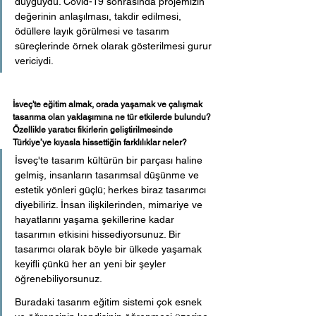
duyguydu. Covid-19 sonrasında projemizin 
değerinin anlaşılması, takdir edilmesi, 
ödüllere layık görülmesi ve tasarım 
süreçlerinde örnek olarak gösterilmesi gurur 
vericiydi.
İsveç'te eğitim almak, orada yaşamak ve çalışmak 
tasarıma olan yaklaşımına ne tür etkilerde bulundu? 
Özellikle yaratıcı fikirlerin geliştirilmesinde 
Türkiye’ye kıyasla hissettiğin farklılıklar neler?
İsveç'te tasarım kültürün bir parçası haline 
gelmiş, insanların tasarımsal düşünme ve 
estetik yönleri güçlü; herkes biraz tasarımcı 
diyebiliriz. İnsan ilişkilerinden, mimariye ve 
hayatlarını yaşama şekillerine kadar 
tasarımın etkisini hissediyorsunuz. Bir 
tasarımcı olarak böyle bir ülkede yaşamak 
keyifli çünkü her an yeni bir şeyler 
öğrenebiliyorsunuz. 
Buradaki tasarım eğitim sistemi çok esnek 