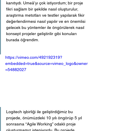
kanıtıydı. Umeå’yı çok istiyordum; bir proje 
fikri sağlam bir şekilde nasıl oluşturulur, 
araştırma metotları ve testler yapılarak fikir 
değerlendirmesi nasıl yapılır ve en önemlisi 
gelecek bu yöntemler ile öngörülerek nasıl 
konsept projeler geliştirilir gibi konuları 
burada öğrendim.
https://vimeo.com/492192319?
embedded=true&source=vimeo_logo&owner
=54882027
Logitech işbirliği ile geliştirdiğimiz bu 
projede, önümüzdeki 10 yılı öngörüp 5 yıl 
sonrasına “Agile Working” odaklı proje 
oluşturmamız isteniyordu. Bu projede 