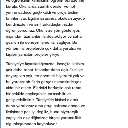
ve öğrencinin kendisinin öğrenmesi üzerine 
kurulu. Okullarda saatlik dersler ve not 
yerine sadece geçti-kaldı ve proje teslim 
tarihleri var. Eğitim sırasında okuldan ziyade 
kendinizden ve sınıf arkadaşlarınızdan 
öğreniyorsunuz. Okul size yön gösteriyor, 
dışarıdan uzmanlar ile destekliyor ve saha 
gezileri ile deneyimlemenizi sağlıyor. Bu 
yöntem ile projelerde çok daha yaratıcı ve 
kişileri yansıtan projeler çıkıyor.
Türkiye’ye kıyasladığımızda, İsveç'te iletişim 
çok daha rahat. İnsanlar daha açık fikirli ve 
önyargıları yok, en önemlisi hiyerarşi yok ve 
bu yaratıcı bir fikrin gerçekleşmesinde çok 
ciddi bir etken. Fikrinizi herkesle çok rahat 
bir şekilde paylaşabilir, tartışabilir ve 
geliştirebilirsiniz. Türkiye’de kişisel olarak 
daha yaratıcıyız ama grup çalışmalarında ve 
iletişimde pek iyi değiliz, buna hiyerarşik 
yapıyı da eklediğimizde birçok yaratıcı fikir 
olgunlaşamadan kayboluyor.