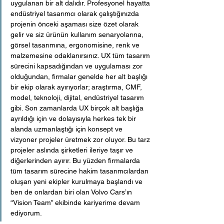
uygulanan bir alt dalıdır. Profesyonel hayatta 
endüstriyel tasarımcı olarak çalıştığınızda 
projenin önceki aşaması size özet olarak 
gelir ve siz ürünün kullanım senaryolarına, 
görsel tasarımına, ergonomisine, renk ve 
malzemesine odaklanırsınız. UX tüm tasarım 
sürecini kapsadığından ve uygulaması zor 
olduğundan, firmalar genelde her alt başlığı 
bir ekip olarak ayırıyorlar; araştırma, CMF, 
model, teknoloji, dijital, endüstriyel tasarım 
gibi. Son zamanlarda UX birçok alt başlığa 
ayrıldığı için ve dolayısıyla herkes tek bir 
alanda uzmanlaştığı için konsept ve 
vizyoner projeler üretmek zor oluyor. Bu tarz 
projeler aslında şirketleri ileriye taşır ve 
diğerlerinden ayırır. Bu yüzden firmalarda 
tüm tasarım sürecine hakim tasarımcılardan 
oluşan yeni ekipler kurulmaya başlandı ve 
ben de onlardan biri olan Volvo Cars’ın 
“Vision Team” ekibinde kariyerime devam 
ediyorum.