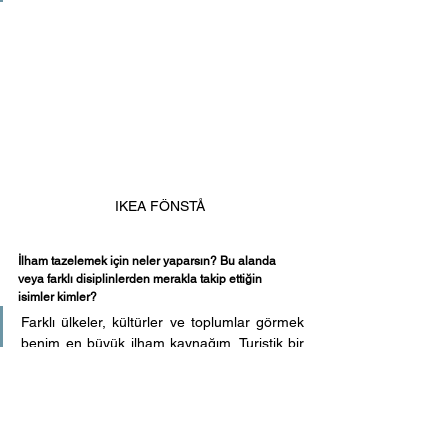
IKEA FÖNSTÅ
İlham tazelemek için neler yaparsın? Bu alanda 
veya farklı disiplinlerden merakla takip ettiğin 
isimler kimler?
Farklı ülkeler, kültürler ve toplumlar görmek 
benim en büyük ilham kaynağım. Turistik bir 
geziden ziyade gittiğim bölgede en az beş-
altı aylık bir yaşamdan bahsediyorum. Bu 
şekilde o kültürlerin içine girebilir, toplumların 
düşünce yapılarını öğrenebilir, yüzyıllarda 
oluşmuş yaşam tarzını anlayabilir ve bunu 