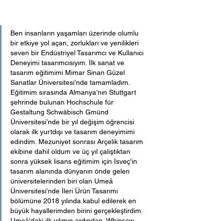
Ben insanların yaşamları üzerinde olumlu 
bir etkiye yol açan, zorlukları ve yenilikleri 
seven bir Endüstriyel Tasarımcı ve Kullanıcı 
Deneyimi tasarımcısıyım. İlk sanat ve 
tasarım eğitimimi Mimar Sinan Güzel 
Sanatlar Üniversitesi’nde tamamladım. 
Eğitimim sırasında Almanya’nın Stuttgart 
şehrinde bulunan Hochschule für 
Gestaltung Schwäbisch Gmünd 
Üniversitesi’nde bir yıl değişim öğrencisi 
olarak ilk yurtdışı ve tasarım deneyimimi 
edindim. Mezuniyet sonrası Arçelik tasarım 
ekibine dahil oldum ve üç yıl çalıştıktan 
sonra yüksek lisans eğitimim için İsveç'in 
tasarım alanında dünyanın önde gelen 
üniversitelerinden biri olan Umeå 
Üniversitesi’nde İleri Ürün Tasarımı 
bölümüne 2018 yılında kabul edilerek en 
büyük hayallerimden birini gerçekleştirdim. 
Umeå'daki ilk yılımın ardından, Whipsaw 