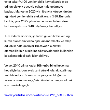
teker teker %100 yenilenebilir kaynaklarda elde 
edilen elektrik gücüyle çalışır hale getirmeye 
başladı. Markanın 
2020 yılı itibarıyla küresel üretim 
ağındaki yenilenebilir elektrik oranı %80. Bununla 
birlikte, yine 2025 yılına kadar otomobillerindeki 
karbon ayak izini %40 düşürmeyi hedefliyor. 
Tüm tedarik zincirini, şeffaf ve güvenilir bir veri ağı 
kuran blokchain teknolojisi kullanarak etik ve takip 
edilebilir hale getiriyor. Bu sayede elektrikli 
otomobillerinin akülerinde/bataryalarında kullanılan 
kobalt maddesi dahi izlenebiliyor. 
Volvo, 2040 yılına kadar 
iklim-nötr bir şirket
 olma 
hedefiyle karbon ayak izini sürekli olarak azaltmayı 
taahhüt ediyor. 
Sorunun bir parçası olduğunun 
farkında olan marka, çözümün de bir parçası olmak 
için harekete geçti. 
www.youtube.com/watch?v=CYx_oBO3HNw