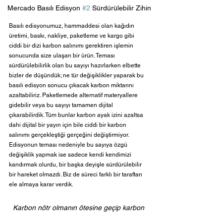
Mercado Basılı Edisyon 
#2
 Sürdürülebilir Zihin
Basılı edisyonumuz, hammaddesi olan kağıdın 
üretimi, baskı, nakliye, paketleme ve kargo gibi 
ciddi bir dizi karbon salınımı gerektiren işlemin 
sonucunda size ulaşan bir ürün. Teması 
sürdürülebilirlik olan bu sayıyı hazırlarken elbette 
bizler de düşündük; ne tür değişiklikler yaparak bu 
basılı edisyon sonucu çıkacak karbon miktarını 
azaltabiliriz. Paketlemede alternatif materyallere 
gidebilir veya bu sayıyı tamamen dijital 
çıkarabilirdik. Tüm bunlar karbon ayak izini azaltsa 
dahi dijital bir yayın için bile ciddi bir karbon 
salınımı gerçekleştiği gerçeğini değiştirmiyor. 
Edisyonun teması nedeniyle bu sayıya özgü 
değişiklik yapmak ise sadece kendi kendimizi 
kandırmak olurdu, bir başka deyişle sürdürülebilir 
bir hareket olmazdı. Biz de süreci farklı bir taraftan 
ele almaya karar verdik.
Karbon nötr olmanın ötesine geçip karbon 