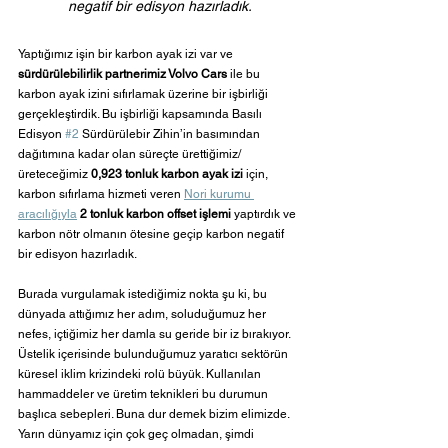
negatif bir edisyon hazırladık.
Yaptığımız işin bir karbon ayak izi var ve 
sürdürülebilirlik partnerimiz Volvo Cars
 ile bu 
karbon ayak izini sıfırlamak üzerine bir işbirliği 
gerçekleştirdik. Bu işbirliği kapsamında Basılı 
Edisyon 
#2
 Sürdürülebir Zihin’in basımından 
dağıtımına kadar olan süreçte ürettiğimiz/
üreteceğimiz 
0,923 tonluk karbon ayak izi
 için, 
karbon sıfırlama hizmeti veren 
Nori kurumu 
aracılığıyla
2 tonluk karbon offset işlemi 
yaptırdık ve 
karbon nötr olmanın ötesine geçip karbon negatif 
bir edisyon hazırladık. 
Burada vurgulamak istediğimiz nokta şu ki, bu 
dünyada attığımız her adım, soluduğumuz her 
nefes, içtiğimiz her damla su geride bir iz bırakıyor. 
Üstelik içerisinde bulunduğumuz yaratıcı sektörün 
küresel iklim krizindeki rolü büyük. Kullanılan 
hammaddeler ve üretim teknikleri bu durumun 
başlıca sebepleri. Buna dur demek bizim elimizde. 
Yarın dünyamız için çok geç olmadan, şimdi 