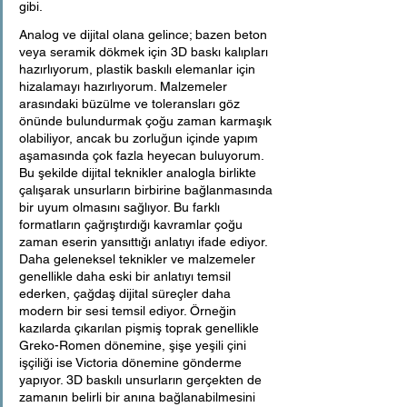
gibi. 
Analog ve dijital olana gelince; bazen beton 
veya seramik dökmek için 3D baskı kalıpları 
hazırlıyorum, plastik baskılı elemanlar için 
hizalamayı hazırlıyorum. Malzemeler 
arasındaki büzülme ve toleransları göz 
önünde bulundurmak çoğu zaman karmaşık 
olabiliyor, ancak bu zorluğun içinde yapım 
aşamasında çok fazla heyecan buluyorum. 
Bu şekilde dijital teknikler analogla birlikte 
çalışarak unsurların birbirine bağlanmasında 
bir uyum olmasını sağlıyor. Bu farklı 
formatların çağrıştırdığı kavramlar çoğu 
zaman eserin yansıttığı anlatıyı ifade ediyor. 
Daha geleneksel teknikler ve malzemeler 
genellikle daha eski bir anlatıyı temsil 
ederken, çağdaş dijital süreçler daha 
modern bir sesi temsil ediyor. Örneğin 
kazılarda çıkarılan pişmiş toprak genellikle 
Greko-Romen dönemine, şişe yeşili çini 
işçiliği ise Victoria dönemine gönderme 
yapıyor. 3D baskılı unsurların gerçekten de 
zamanın belirli bir anına bağlanabilmesini 