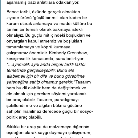
aşamamış bazı anlatılara odaklanıyor.
Bence tarihi, özünde gerçek olmaktan 
ziyade ürünü 'güçlü bir mit' olan kadim bir 
kurum olarak anlamaya ve maddi kültüre bu 
tarihin bir temsili olarak bakmaya istekli 
olmalıyız. Bu güçlü mit içindeki boşlukları ve 
önyargıları kabul etmemiz ve boşlukları 
tamamlamaya ve köprü kurmaya 
çalışmamız önemlidir. Kimberly Crenshaw, 
kesişimsellik konusunda, şunu belirtiyor: 
"...ayrımcılık aynı anda birçok farklı faktör 
temelinde gerçekleşebilir. Bunu ele 
alabilmek için bir dile ve bunu görebilme 
yeteneğine sahip olmamız gerekir."
 Tasarım 
hem bu dil olabilir hem de değiştirmek ve 
ele almak için gereken söylemi yaratacak 
bir araç olabilir. Tasarım, paradigmayı 
şekillendirme ve algıları bükme gücüne 
sahiptir. İnanılmaz derecede güçlü bir sosyo-
politik araç olabilir.
Sıklıkla bir araç ya da malzemeye diğerinin 
eşdeğeri olarak saygı duymaya çalışıyorum; 