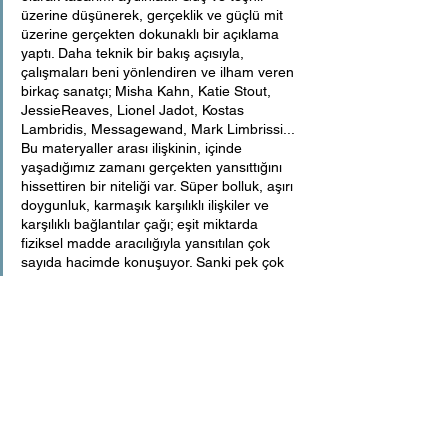
üzerine düşünerek, gerçeklik ve güçlü mit 
üzerine gerçekten dokunaklı bir açıklama 
yaptı. Daha teknik bir bakış açısıyla, 
çalışmaları beni yönlendiren ve ilham veren 
birkaç sanatçı; Misha Kahn, Katie Stout, 
JessieReaves, Lionel Jadot, Kostas 
Lambridis, Messagewand, Mark Limbrissi... 
Bu materyaller arası ilişkinin, içinde 
yaşadığımız zamanı gerçekten yansıttığını 
hissettiren bir niteliği var. Süper bolluk, aşırı 
doygunluk, karmaşık karşılıklı ilişkiler ve 
karşılıklı bağlantılar çağı; eşit miktarda 
fiziksel madde aracılığıyla yansıtılan çok 
sayıda hacimde konuşuyor. Sanki pek çok 
enerji kaynağı ahenkli bir çarpışma içinde 
yerçekimine kapılmış gibi.