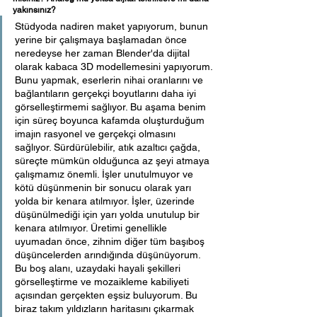
yakınsınız? 
Stüdyoda nadiren maket yapıyorum, bunun 
yerine bir çalışmaya başlamadan önce 
neredeyse her zaman Blender'da dijital 
olarak kabaca 3D modellemesini yapıyorum. 
Bunu yapmak, eserlerin nihai oranlarını ve 
bağlantıların gerçekçi boyutlarını daha iyi 
görselleştirmemi sağlıyor. Bu aşama benim 
için süreç boyunca kafamda oluşturduğum 
imajın rasyonel ve gerçekçi olmasını 
sağlıyor. Sürdürülebilir, atık azaltıcı çağda, 
süreçte mümkün olduğunca az şeyi atmaya 
çalışmamız önemli. İşler unutulmuyor ve 
kötü düşünmenin bir sonucu olarak yarı 
yolda bir kenara atılmıyor. İşler, üzerinde 
düşünülmediği için yarı yolda unutulup bir 
kenara atılmıyor. Üretimi genellikle 
uyumadan önce, zihnim diğer tüm başıboş 
düşüncelerden arındığında düşünüyorum. 
Bu boş alanı, uzaydaki hayali şekilleri 
görselleştirme ve mozaikleme kabiliyeti 
açısından gerçekten eşsiz buluyorum. Bu 
biraz takım yıldızların haritasını çıkarmak 