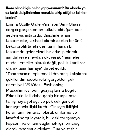
İlham almak için neler yapıyorsunuz? Bu alanda ya 
da farklı disiplinlerden merakla takip ettiğiniz isimler 
kimler?
Emma Scully Gallery'nin son 'Anti-Chairs' 
sergisi gerçekten en tutkulu olduğum bazı 
şeyleri yansıtıyordu. Disiplinlerarası 
tasarımcılar, tarihsel olarak seçkin bir ünlü 
bekçi profili tarafından tanımlanan bir 
tasarımda geleneksel bir arketip olarak 
sandalyeye meydan okuyarak "nesneleri 
maddi temeller olarak değil, politik katalizör 
olarak tasarlamaya" davet edildi. 
"Tasarımcının toplumdaki davranış kalıplarını 
şekillendirmedeki rolü" gerçekten çok 
önemliydi. V&A'daki 'Fashioning 
Masculinities' beni gözyaşlarına boğdu. 
Erkeklikle ilgili daha geniş bir toplumsal 
tartışmaya yol açtı ve pek çok güncel 
konuşmayla ilişki kurdu. Cinsiyet ikiliğini 
korumanın bir aracı olarak üniforma ve 
kıyafeti sorgulayarak, bu eski tartışmaya 
kapsam ve ortam sağlamak için bir araç 
olarak tasarımı aydınlattı. Güç ve teşhir 