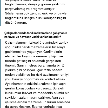
bağlamlarımız, dünyayı görme şeklimizi 
çerçevelemiş ve programlamıştır. 
Süslemenin çok zengin, eski ve birbiriyle 
bağlantılı bir iletişim dilini konuşabildiğini 
düşünüyorum. 
Çalışmalarınızda farklı malzemelerle çalışmanın 
zorlayıcı ve heyecan verici yönleri nelerdir?
Çalışmalarımın fiziksel üretimindeki zorluk 
çoğunlukla farklı malzemelerin bir araya 
getirilmesinde yaşanıyor. Gerilmelerin 
elementler boyunca nereye gittiğini ve 
nerede çatıştığını anlamak gerçekten 
önemli. Sanırım stres bu anlamda bir tür 
yıldırım gibi çalışıyor -çok fazla hasara 
neden olabilir ve bu riski azaltmanın en iyi 
yolu baskıyı öngörmek ve kontrol etmek. 
Aydınlatmanın etkisini azaltmak için aşırı 
gerilim koruyucuları kuruyoruz. Bu akıllı 
kurulumlar kuvvet ve maddenin olumlu bir 
şekilde hizalanmasını sağlıyor. Aynı şey 
çalışmalardaki malzeme unsurları arasında 
da gerçekleşiyor. Eserler yerinde inşa 