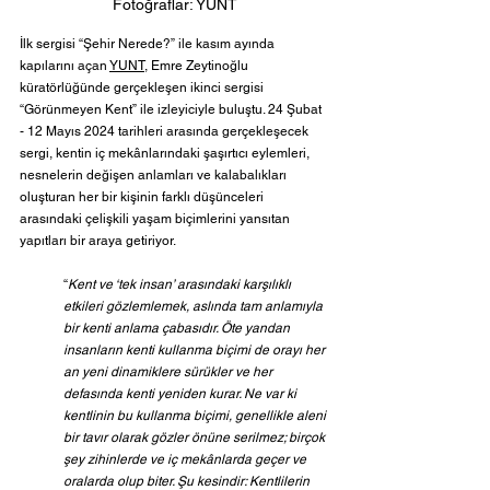
Fotoğraflar: YUNT
İlk sergisi “Şehir Nerede?” ile kasım ayında 
kapılarını açan 
YUNT
, Emre Zeytinoğlu 
küratörlüğünde gerçekleşen ikinci sergisi 
“Görünmeyen Kent” ile izleyiciyle buluştu. 24 Şubat 
- 12 Mayıs 2024 tarihleri arasında gerçekleşecek 
sergi, kentin iç mekânlarındaki şaşırtıcı eylemleri, 
nesnelerin değişen anlamları ve kalabalıkları 
oluşturan her bir kişinin farklı düşünceleri 
arasındaki çelişkili yaşam biçimlerini yansıtan 
yapıtları bir araya getiriyor.
“
Kent ve ‘tek insan’ arasındaki karşılıklı 
etkileri gözlemlemek, aslında tam anlamıyla 
bir kenti anlama çabasıdır. Öte yandan 
insanların kenti kullanma biçimi de orayı her 
an yeni dinamiklere sürükler ve her 
defasında kenti yeniden kurar. Ne var ki 
kentlinin bu kullanma biçimi, genellikle aleni 
bir tavır olarak gözler önüne serilmez; birçok 
şey zihinlerde ve iç mekânlarda geçer ve 
oralarda olup biter. Şu kesindir: Kentlilerin 