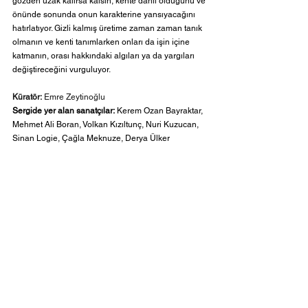
gözden uzak kalırsa kalsın, kente dâhil olduğunu ve 
önünde sonunda onun karakterine yansıyacağını 
hatırlatıyor. Gizli kalmış üretime zaman zaman tanık 
olmanın ve kenti tanımlarken onları da işin içine 
katmanın, orası hakkındaki algıları ya da yargıları 
değiştireceğini vurguluyor.
Küratör:
 Emre Zeytinoğlu
Sergide yer alan sanatçılar:
 Kerem Ozan Bayraktar, 
Mehmet Ali Boran, Volkan Kızıltunç, Nuri Kuzucan, 
Sinan Logie, Çağla Meknuze, Derya Ülker