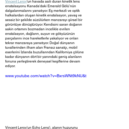
Vincent Leroy
'un havada asılı duran kinetik lens 
enstalasyonu Kanada'daki Emerald Gölü’nün 
dalgalanmalarını yansıtıyor. Eş merkezli ve optik 
halkalardan oluşan kinetik enstalasyon, yavaş ve 
sessiz bir şekilde süzülürken manzarayı şiirsel bir 
görüntüye dönüştürüyor. Kendisini saran doğanın 
sakin ortamını bozmadan incelikle evrilen 
enstalasyon, dağların, suyun ve gökyüzünün 
parçalarını ince hareketlerle yakalıyor ve onları 
tekrar manzaraya yansıtıyor. Doğal dünyanın 
tuvallerinden ilham alan Fransız sanatçı, mobil 
eserlerini İzlanda buzullarından Kaliforniya çölüne 
kadar dünyanın dört bir yanındaki geniş alanların 
fonuna yerleştirerek deneysel keşiflerine devam 
ediyor.
www.youtube.com/watch?v=BxrsWNt9kNU&t
Vincent Leroy'un Echo Lens'i, alanın huzurunu 