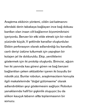
Araştırma ekibinin yöntemi, cildin üst katmanını 
altındaki derin tabakaya bağlayan ince bağ dokusu 
bantları olan insan cilt bağlarının biyomimikrisini 
içeriyordu. Benzer bir etki elde etmek için bir robot 
yüzünde küçük, V şeklinde kanallar oluşturdular. 
Ekibin perforasyon olarak adlandırdığı bu kanallar, 
canlı deriyi üstüne tutturmak için yapışkan bir 
kolajen jel ile dolduruldu. Ekip, yeniliklerini 
göstermek için iki prototip oluşturdu. Birincisi, ağızın 
her iki yanında kas görevi gören ve bağ benzeri 
bağlantıları çeken aktüatörler içeren iki boyutlu bir 
robotik yüz. Bunlar robotun, araştırmacıların konuyla 
ilgili makalelerinde "doğal gülümseme" olarak 
adlandırdıkları şeyi göstermesini sağlıyor. Robotun 
yanaklarında hafif bir şişkinlik oluşuyor; bu da 
silikon kauçuk tabanın altta toplanmasının bir 
sonucu.