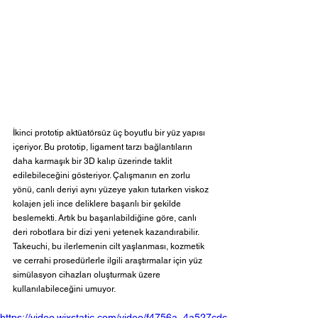
İkinci prototip aktüatörsüz üç boyutlu bir yüz yapısı 
içeriyor. Bu prototip, ligament tarzı bağlantıların 
daha karmaşık bir 3D kalıp üzerinde taklit 
edilebileceğini gösteriyor. Çalışmanın en zorlu 
yönü, canlı deriyi aynı yüzeye yakın tutarken viskoz 
kolajen jeli ince deliklere başarılı bir şekilde 
beslemekti. Artık bu başarılabildiğine göre, canlı 
deri robotlara bir dizi yeni yetenek kazandırabilir. 
Takeuchi, bu ilerlemenin cilt yaşlanması, kozmetik 
ve cerrahi prosedürlerle ilgili araştırmalar için yüz 
simülasyon cihazları oluşturmak üzere 
kullanılabileceğini umuyor.
https://video.wixstatic.com/video/f4756a_4a527cdc