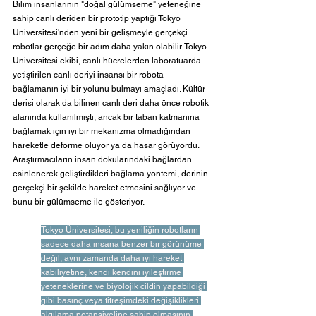
Bilim insanlarının "doğal gülümseme" yeteneğine 
sahip canlı deriden bir prototip yaptığı Tokyo 
Üniversitesi'nden yeni bir gelişmeyle gerçekçi 
robotlar gerçeğe bir adım daha yakın olabilir. Tokyo 
Üniversitesi ekibi, canlı hücrelerden laboratuarda 
yetiştirilen canlı deriyi insansı bir robota 
bağlamanın iyi bir yolunu bulmayı amaçladı. Kültür 
derisi olarak da bilinen canlı deri daha önce robotik 
alanında kullanılmıştı, ancak bir taban katmanına 
bağlamak için iyi bir mekanizma olmadığından 
hareketle deforme oluyor ya da hasar görüyordu. 
Araştırmacıların insan dokularındaki bağlardan 
esinlenerek geliştirdikleri bağlama yöntemi, derinin 
gerçekçi bir şekilde hareket etmesini sağlıyor ve 
bunu bir gülümseme ile gösteriyor. 
Tokyo Üniversitesi, bu yeniliğin robotların 
sadece daha insana benzer bir görünüme 
değil, aynı zamanda daha iyi hareket 
kabiliyetine, kendi kendini iyileştirme 
yeteneklerine ve biyolojik cildin yapabildiği 
gibi basınç veya titreşimdeki değişiklikleri 
algılama potansiyeline sahip olmasının 