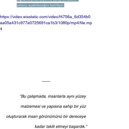
yolunu açabileceğini belirtiyor.
https://video.wixstatic.com/video/f4756a_6d354b0
aa05a431c977e0725691ca1b3/1080p/mp4/file.mp
4
"Bu çalışmada, insanlarla aynı yüzey 
malzemesi ve yapısına sahip bir yüz 
oluşturarak insan görünümünü bir dereceye 
kadar taklit etmeyi başardık."